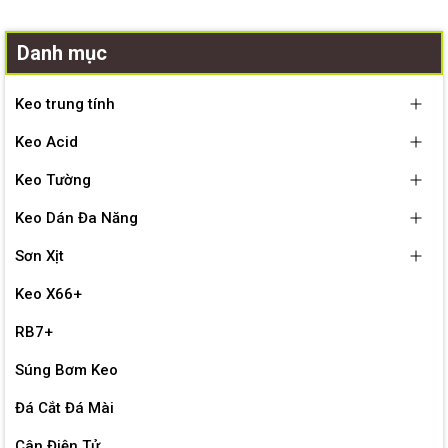
Danh mục
Keo trung tính
Keo Acid
Keo Tường
Keo Dán Đa Năng
Sơn Xịt
Keo X66+
RB7+
Súng Bơm Keo
Đá Cắt Đá Mài
Cân Điện Tử