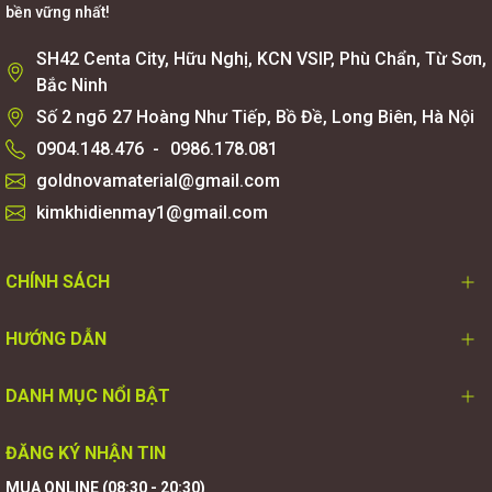
bền vững nhất!
SH42 Centa City, Hữu Nghị, KCN VSIP, Phù Chẩn, Từ Sơn,
Bắc Ninh
Số 2 ngõ 27 Hoàng Như Tiếp, Bồ Đề, Long Biên, Hà Nội
0904.148.476
-
0986.178.081
goldnovamaterial@gmail.com
kimkhidienmay1@gmail.com
CHÍNH SÁCH
HƯỚNG DẪN
DANH MỤC NỔI BẬT
ĐĂNG KÝ NHẬN TIN
MUA ONLINE (08:30 - 20:30)