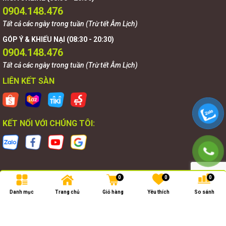
0904.148.476
Tất cả các ngày trong tuần (Trừ tết Âm Lịch)
GÓP Ý & KHIẾU NẠI (08:30 - 20:30)
0904.148.476
Tất cả các ngày trong tuần (Trừ tết Âm Lịch)
LIÊN KẾT SÀN
KẾT NỐI VỚI CHÚNG TÔI:
0
0
0
Bản quyền thuộc về
Goldnova
.
Danh mục
Trang chủ
Giỏ hàng
Yêu thích
So sánh
Cung cấp bởi
Goldnova