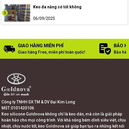
Keo đa năng có tốt không
5
06/09/2025
GIAO HÀNG MIỄN PHÍ
BẢO H
Giao hàng Free, miễn phí toàn quốc!
Bảo hàn
Công ty TNHH SX TM & DV Đại Kim Long
MST:0101420106
Keo silicone Goldnova không chỉ là keo dán, mà còn là giải pháp
hoàn hảo cho mọi công trình. Với khả năng bám dính siêu việt, chịu
nhiệt, chịu nước tốt, keo Goldnova sẽ giúp bạn tạo ra những kết nối