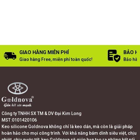
GIAO HÀNG MIỄN PHÍ
BẢO H
Giao hàng Free, miễn phí toàn quốc!
Bảo hàn
Công ty TNHH SX TM & DV Đại Kim Long
MST:0101420106
Keo silicone Goldnova không chỉ là keo dán, mà còn là giải pháp
hoàn hảo cho mọi công trình. Với khả năng bám dính siêu việt, chịu
nhiệt, chịu nước tốt, keo Goldnova sẽ giúp bạn tạo ra những kết nối