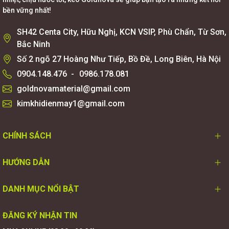
bền vững nhất!
SH42 Centa City, Hữu Nghị, KCN VSIP, Phù Chẩn, Từ Sơn,
Bắc Ninh
Số 2 ngõ 27 Hoàng Như Tiếp, Bồ Đề, Long Biên, Hà Nội
0904.148.476
-
0986.178.081
goldnovamaterial@gmail.com
kimkhidienmay1@gmail.com
CHÍNH SÁCH
HƯỚNG DẪN
DANH MỤC NỔI BẬT
ĐĂNG KÝ NHẬN TIN