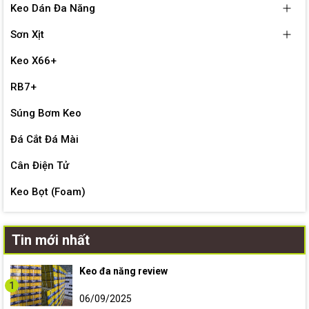
Keo Dán Đa Năng
Sơn Xịt
Keo X66+
RB7+
Súng Bơm Keo
Đá Cắt Đá Mài
Cân Điện Tử
Keo Bọt (Foam)
Tin mới nhất
Keo đa năng review
1
06/09/2025