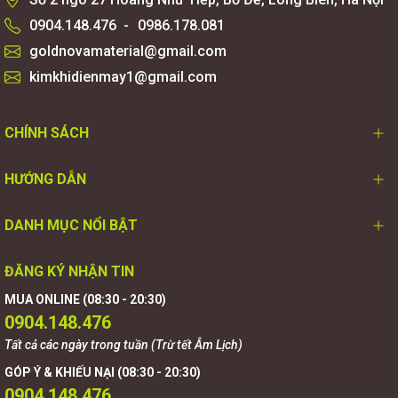
0904.148.476
-
0986.178.081
goldnovamaterial@gmail.com
kimkhidienmay1@gmail.com
CHÍNH SÁCH
HƯỚNG DẪN
DANH MỤC NỔI BẬT
ĐĂNG KÝ NHẬN TIN
MUA ONLINE (08:30 - 20:30)
0904.148.476
Tất cả các ngày trong tuần (Trừ tết Âm Lịch)
GÓP Ý & KHIẾU NẠI (08:30 - 20:30)
0904.148.476