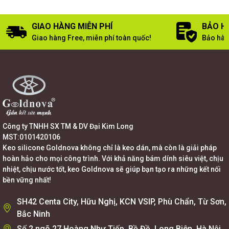
GIAO HÀNG MIỄN PHÍ
BẢO H
Giao hàng Free, miễn phí toàn quốc!
Bảo hàn
Công ty TNHH SX TM & DV Đại Kim Long
MST:0101420106
Keo silicone Goldnova không chỉ là keo dán, mà còn là giải pháp
hoàn hảo cho mọi công trình. Với khả năng bám dính siêu việt, chịu
nhiệt, chịu nước tốt, keo Goldnova sẽ giúp bạn tạo ra những kết nối
bền vững nhất!
SH42 Centa City, Hữu Nghị, KCN VSIP, Phù Chẩn, Từ Sơn,
Bắc Ninh
Số 2 ngõ 27 Hoàng Như Tiếp, Bồ Đề, Long Biên, Hà Nội