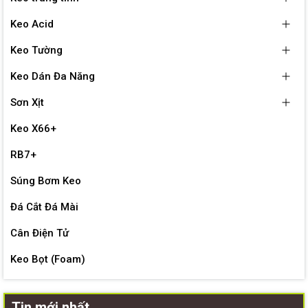
Keo Acid
Keo Tường
Keo Dán Đa Năng
Sơn Xịt
Keo X66+
RB7+
Súng Bơm Keo
Đá Cắt Đá Mài
Cân Điện Tử
Keo Bọt (Foam)
Tin mới nhất