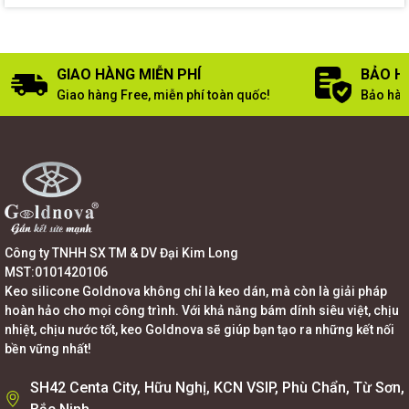
GIAO HÀNG MIỄN PHÍ
BẢO H
Giao hàng Free, miễn phí toàn quốc!
Bảo hàn
Công ty TNHH SX TM & DV Đại Kim Long
MST:0101420106
Keo silicone Goldnova không chỉ là keo dán, mà còn là giải pháp
hoàn hảo cho mọi công trình. Với khả năng bám dính siêu việt, chịu
nhiệt, chịu nước tốt, keo Goldnova sẽ giúp bạn tạo ra những kết nối
bền vững nhất!
SH42 Centa City, Hữu Nghị, KCN VSIP, Phù Chẩn, Từ Sơn,