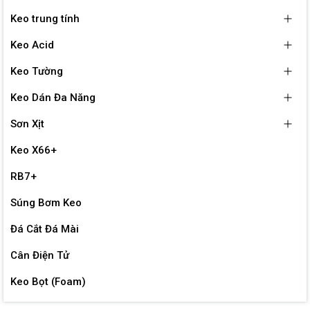
Keo trung tính
Keo Acid
Keo Tường
Keo Dán Đa Năng
Sơn Xịt
Keo X66+
RB7+
Súng Bơm Keo
Đá Cắt Đá Mài
Cân Điện Tử
Keo Bọt (Foam)