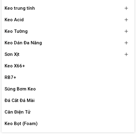
Keo trung tính
Keo Acid
Keo Tường
Keo Dán Đa Năng
Sơn Xịt
Keo X66+
RB7+
Súng Bơm Keo
Đá Cắt Đá Mài
Cân Điện Tử
Keo Bọt (Foam)