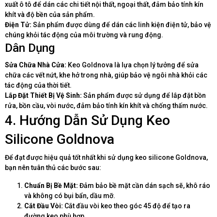
xuất ô tô để dán các chi tiết nội thất, ngoại thất, đảm bảo tính kín
khít và độ bền của sản phẩm.
Điện Tử:
Sản phẩm được dùng để dán các linh kiện điện tử, bảo vệ
chúng khỏi tác động của môi trường và rung động.
Dân Dụng
Sửa Chữa Nhà Cửa:
Keo Goldnova là lựa chọn lý tưởng để sửa
chữa các vết nứt, khe hở trong nhà, giúp bảo vệ ngôi nhà khỏi các
tác động của thời tiết.
Lắp Đặt Thiết Bị Vệ Sinh:
Sản phẩm được sử dụng để lắp đặt bồn
rửa, bồn cầu, vòi nước, đảm bảo tính kín khít và chống thấm nước.
4. Hướng Dẫn Sử Dụng Keo
Silicone Goldnova
Để đạt được hiệu quả tốt nhất khi sử dụng keo silicone Goldnova,
bạn nên tuân thủ các bước sau:
Chuẩn Bị Bề Mặt:
Đảm bảo bề mặt cần dán sạch sẽ, khô ráo
và không có bụi bẩn, dầu mỡ.
Cắt Đầu Vòi:
Cắt đầu vòi keo theo góc 45 độ để tạo ra
đường keo phù hợp.