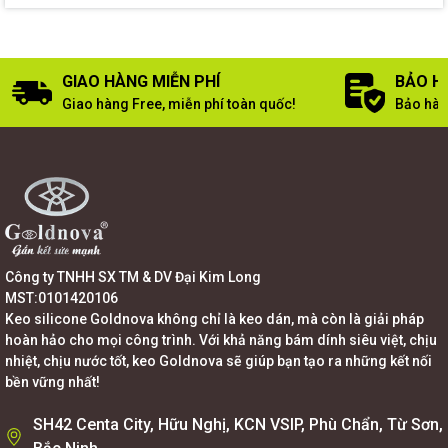
GIAO HÀNG MIỄN PHÍ
BẢO H
Giao hàng Free, miễn phí toàn quốc!
Bảo hàn
Công ty TNHH SX TM & DV Đại Kim Long
MST:0101420106
Keo silicone Goldnova không chỉ là keo dán, mà còn là giải pháp
hoàn hảo cho mọi công trình. Với khả năng bám dính siêu việt, chịu
nhiệt, chịu nước tốt, keo Goldnova sẽ giúp bạn tạo ra những kết nối
bền vững nhất!
SH42 Centa City, Hữu Nghị, KCN VSIP, Phù Chẩn, Từ Sơn,