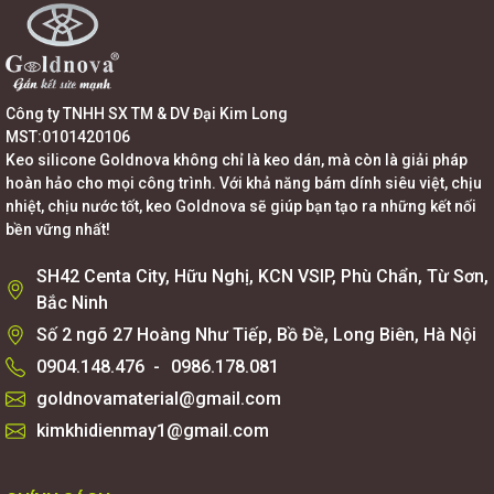
Công ty TNHH SX TM & DV Đại Kim Long
MST:0101420106
Keo silicone Goldnova không chỉ là keo dán, mà còn là giải pháp
hoàn hảo cho mọi công trình. Với khả năng bám dính siêu việt, chịu
nhiệt, chịu nước tốt, keo Goldnova sẽ giúp bạn tạo ra những kết nối
bền vững nhất!
SH42 Centa City, Hữu Nghị, KCN VSIP, Phù Chẩn, Từ Sơn,
Bắc Ninh
Số 2 ngõ 27 Hoàng Như Tiếp, Bồ Đề, Long Biên, Hà Nội
0904.148.476
-
0986.178.081
goldnovamaterial@gmail.com
kimkhidienmay1@gmail.com