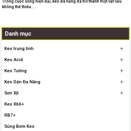
Trong cuộc sống hiện đại, keo đa năng đã trở thành một vật liệu
không thể thiếu...
Danh mục
Keo trung tính
Keo Acid
Keo Tường
Keo Dán Đa Năng
Sơn Xịt
Keo X66+
RB7+
Súng Bơm Keo