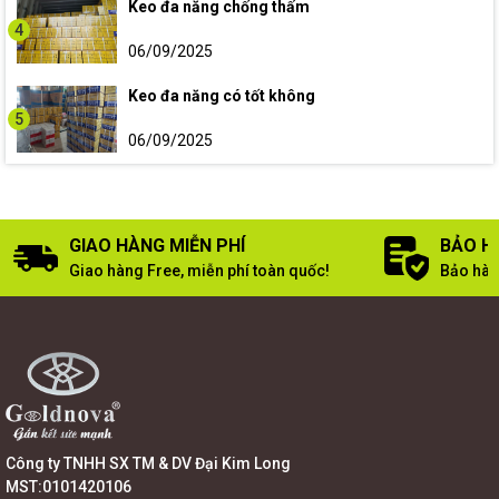
Keo đa năng chống thấm
4
06/09/2025
Keo đa năng có tốt không
5
06/09/2025
GIAO HÀNG MIỄN PHÍ
BẢO H
Giao hàng Free, miễn phí toàn quốc!
Bảo hàn
Công ty TNHH SX TM & DV Đại Kim Long
MST:0101420106