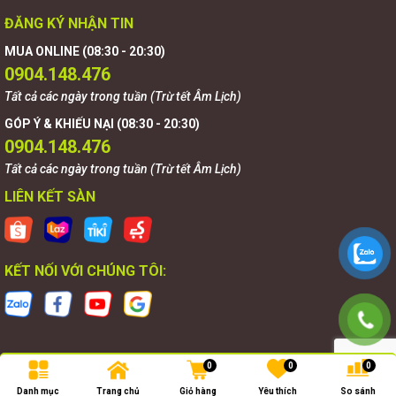
ĐĂNG KÝ NHẬN TIN
MUA ONLINE (08:30 - 20:30)
0904.148.476
Tất cả các ngày trong tuần (Trừ tết Âm Lịch)
GÓP Ý & KHIẾU NẠI (08:30 - 20:30)
0904.148.476
Tất cả các ngày trong tuần (Trừ tết Âm Lịch)
LIÊN KẾT SÀN
KẾT NỐI VỚI CHÚNG TÔI:
0
0
0
Bản quyền thuộc về
Goldnova
.
Danh mục
Trang chủ
Giỏ hàng
Yêu thích
So sánh