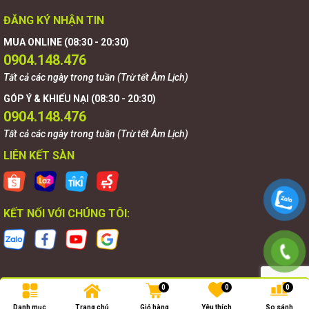
ĐĂNG KÝ NHẬN TIN
MUA ONLINE (08:30 - 20:30)
0904.148.476
Tất cả các ngày trong tuần (Trừ tết Âm Lịch)
GÓP Ý & KHIẾU NẠI (08:30 - 20:30)
0904.148.476
Tất cả các ngày trong tuần (Trừ tết Âm Lịch)
LIÊN KẾT SÀN
KẾT NỐI VỚI CHÚNG TÔI:
0
0
0
Bản quyền thuộc về
Goldnova
.
Danh mục
Trang chủ
Giỏ hàng
Yêu thích
So sánh