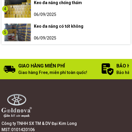
Keo đa năng chống thấm
4
06/09/2025
Keo đa năng có tốt không
5
06/09/2025
GIAO HÀNG MIỄN PHÍ
BẢO H
Giao hàng Free, miễn phí toàn quốc!
Bảo hàn
Công ty TNHH SX TM & DV Đại Kim Long
MST:0101420106