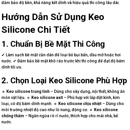
đảm bảo độ bền, khả năng kết dính và hiệu quả thi công lâu dài.
Hướng Dẫn Sử Dụng Keo
Silicone Chi Tiết
1. Chuẩn Bị Bề Mặt Thi Công
✔ Làm sạch bề mặt cần dán để loại bỏ bụi bẩn, dầu mỡ hoặc hơi
nước. ✔ Đảm bảo bề mặt khô ráo trước khi thi công để đạt độ bám
dính tối ưu.
2. Chọn Loại Keo Silicone Phù Hợp
🔹
Keo silicone trung tính
– Dùng cho xây dựng, nội thất, không ăn
mòn vật liệu. 🔹
Keo silicone axit
– Phù hợp với lắp đặt kính, kim
loại, có độ bám dính mạnh. 🔹
Keo silicone chịu nhiệt
– Dùng cho
môi trường nhiệt độ cao như lò nung, động cơ. 🔹
Keo silicone
chống thấm
– Ngăn ngừa rò rỉ nước, thích hợp cho mái nhà, bể
nước.