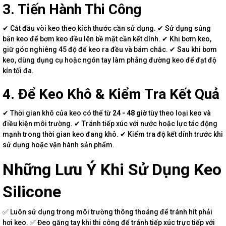
3. Tiến Hành Thi Công
✔ Cắt đầu vòi keo theo kích thước cần sử dụng. ✔ Sử dụng súng
bắn keo để bơm keo đều lên bề mặt cần kết dính. ✔ Khi bơm keo,
giữ góc nghiêng 45 độ để keo ra đều và bám chắc. ✔ Sau khi bơm
keo, dùng dụng cụ hoặc ngón tay làm phẳng đường keo để đạt độ
kín tối đa.
4. Để Keo Khô & Kiểm Tra Kết Quả
✔ Thời gian khô của keo có thể từ
24 - 48 giờ
tùy theo loại keo và
điều kiện môi trường. ✔ Tránh tiếp xúc với nước hoặc lực tác động
mạnh trong thời gian keo đang khô. ✔ Kiểm tra độ kết dính trước khi
sử dụng hoặc vận hành sản phẩm.
Những Lưu Ý Khi Sử Dụng Keo
Silicone
✅ Luôn sử dụng trong môi trường thông thoáng để tránh hít phải
hơi keo. ✅ Đeo găng tay khi thi công để tránh tiếp xúc trực tiếp với