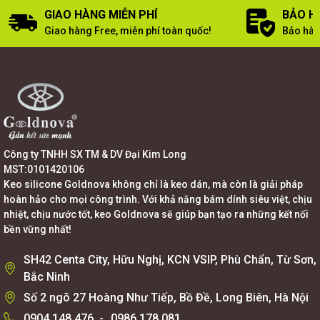
GIAO HÀNG MIỄN PHÍ
BẢO H
Giao hàng Free, miễn phí toàn quốc!
Bảo hàn
Công ty TNHH SX TM & DV Đại Kim Long
MST:0101420106
Keo silicone Goldnova không chỉ là keo dán, mà còn là giải pháp
hoàn hảo cho mọi công trình. Với khả năng bám dính siêu việt, chịu
nhiệt, chịu nước tốt, keo Goldnova sẽ giúp bạn tạo ra những kết nối
bền vững nhất!
SH42 Centa City, Hữu Nghị, KCN VSIP, Phù Chẩn, Từ Sơn,
Bắc Ninh
Số 2 ngõ 27 Hoàng Như Tiếp, Bồ Đề, Long Biên, Hà Nội
0904.148.476
-
0986.178.081