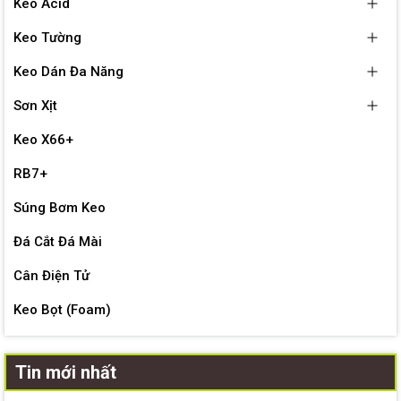
Keo Acid
Keo Tường
Keo Dán Đa Năng
Sơn Xịt
Keo X66+
RB7+
Súng Bơm Keo
Đá Cắt Đá Mài
Cân Điện Tử
Keo Bọt (Foam)
Tin mới nhất