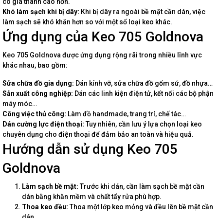
có giá thành cao hơn.
Khó làm sạch khi bị dây:
Khi bị dây ra ngoài bề mặt cần dán, việc
làm sạch sẽ khó khăn hơn so với một số loại keo khác.
Ứng dụng của Keo 705 Goldnova
Keo 705 Goldnova được ứng dụng rộng rãi trong nhiều lĩnh vực
khác nhau, bao gồm:
Sửa chữa đồ gia dụng:
Dán kính vỡ, sửa chữa đồ gốm sứ, đồ nhựa…
Sản xuất công nghiệp:
Dán các linh kiện điện tử, kết nối các bộ phận
máy móc…
Công việc thủ công:
Làm đồ handmade, trang trí, chế tác…
Dán cường lực điện thoại:
Tuy nhiên, cần lưu ý lựa chọn loại keo
chuyên dụng cho điện thoại để đảm bảo an toàn và hiệu quả.
Hướng dẫn sử dụng Keo 705
Goldnova
Làm sạch bề mặt:
Trước khi dán, cần làm sạch bề mặt cần
dán bằng khăn mềm và chất tẩy rửa phù hợp.
Thoa keo đều:
Thoa một lớp keo mỏng và đều lên bề mặt cần
dán.