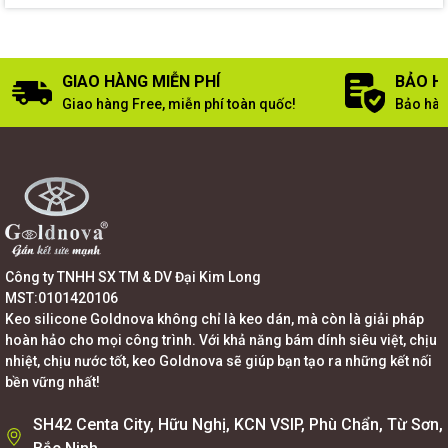
GIAO HÀNG MIỄN PHÍ
BẢO H
Giao hàng Free, miễn phí toàn quốc!
Bảo hàn
Công ty TNHH SX TM & DV Đại Kim Long
MST:0101420106
Keo silicone Goldnova không chỉ là keo dán, mà còn là giải pháp
hoàn hảo cho mọi công trình. Với khả năng bám dính siêu việt, chịu
nhiệt, chịu nước tốt, keo Goldnova sẽ giúp bạn tạo ra những kết nối
bền vững nhất!
SH42 Centa City, Hữu Nghị, KCN VSIP, Phù Chẩn, Từ Sơn,