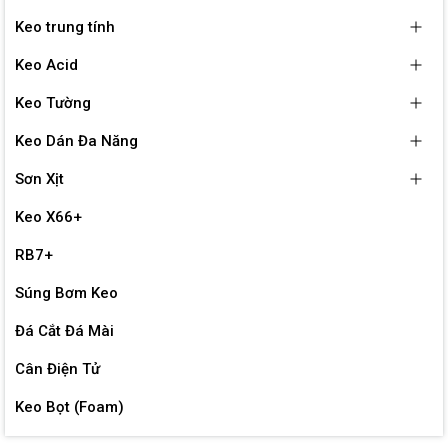
Keo trung tính
Keo Acid
Keo Tường
Keo Dán Đa Năng
Sơn Xịt
Keo X66+
RB7+
Súng Bơm Keo
Đá Cắt Đá Mài
Cân Điện Tử
Keo Bọt (Foam)