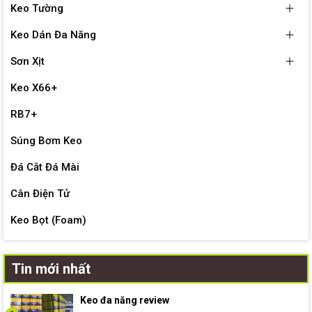
Keo Tường
Keo Dán Đa Năng
Sơn Xịt
Keo X66+
RB7+
Súng Bơm Keo
Đá Cắt Đá Mài
Cân Điện Tử
Keo Bọt (Foam)
Tin mới nhất
Keo đa năng review