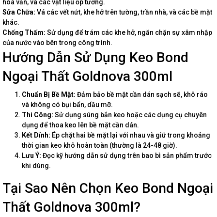
hoa văn, và các vật liệu ốp tường.
Sửa Chữa:
Vá các vết nứt, khe hở trên tường, trần nhà, và các bề mặt
khác.
Chống Thấm:
Sử dụng để trám các khe hở, ngăn chặn sự xâm nhập
của nước vào bên trong công trình.
Hướng Dẫn Sử Dụng Keo Bond
Ngoại Thất Goldnova 300ml
Chuẩn Bị Bề Mặt:
Đảm bảo bề mặt cần dán sạch sẽ, khô ráo
và không có bụi bẩn, dầu mỡ.
Thi Công:
Sử dụng súng bắn keo hoặc các dụng cụ chuyên
dụng để thoa keo lên bề mặt cần dán.
Kết Dính:
Ép chặt hai bề mặt lại với nhau và giữ trong khoảng
thời gian keo khô hoàn toàn (thường là 24-48 giờ).
Lưu Ý:
Đọc kỹ hướng dẫn sử dụng trên bao bì sản phẩm trước
khi dùng.
Tại Sao Nên Chọn Keo Bond Ngoại
Thất Goldnova 300ml?