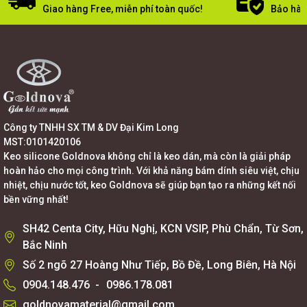
Giao hàng Free, miễn phí toàn quốc!
Bảo hàn
Công ty TNHH SX TM & DV Đại Kim Long
MST:0101420106
Keo silicone Goldnova không chỉ là keo dán, mà còn là giải pháp
hoàn hảo cho mọi công trình. Với khả năng bám dính siêu việt, chịu
nhiệt, chịu nước tốt, keo Goldnova sẽ giúp bạn tạo ra những kết nối
bền vững nhất!
SH42 Centa City, Hữu Nghị, KCN VSIP, Phù Chẩn, Từ Sơn,
Bắc Ninh
Số 2 ngõ 27 Hoàng Như Tiếp, Bồ Đề, Long Biên, Hà Nội
0904.148.476
-
0986.178.081
goldnovamaterial@gmail.com