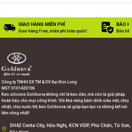
GIAO HÀNG MIỄN PHÍ
BẢO H
Giao hàng Free, miễn phí toàn quốc!
Bảo hàn
Công ty TNHH SX TM & DV Đại Kim Long
MST:0101420106
Keo silicone Goldnova không chỉ là keo dán, mà còn là giải pháp
hoàn hảo cho mọi công trình. Với khả năng bám dính siêu việt, chịu
nhiệt, chịu nước tốt, keo Goldnova sẽ giúp bạn tạo ra những kết nối
bền vững nhất!
SH42 Centa City, Hữu Nghị, KCN VSIP, Phù Chẩn, Từ Sơn,