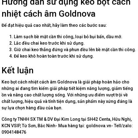
Hướng dẫn sử dụng keo bọt cách
nhiệt cách âm Goldnova
Để đạt hiệu quả cao nhất, hãy làm theo các bước sau:
Làm sạch bề mặt cần thi công, loại bỏ bụi bẩn, dầu mỡ.
Lắc đều chai keo trước khi sử dụng.
Giữ chai keo thẳng đứng và phun đều lên bề mặt cần thi công.
Để keo khô hoàn toàn trước khi sử dụng.
Kết luận
Keo bọt cách nhiệt cách âm Goldnova là giải pháp hoàn hảo cho
những ai đang tìm kiếm giải pháp tiết kiệm năng lượng, giảm tiếng
ồn và nâng cao chất lượng sống. Với những ưu điểm vượt trội về
chất lượng, hiệu quả và tính tiện dụng, sản phẩm này xứng đáng là
sự lựa chọn hàng đầu của bạn.
Công ty TNHH SX TM & DV Đại Kim Long tại SH42 Centa, Hữu Nghị,
KCN VSIP, Từ Sơn, Bắc Ninh- Mua hàng tại: goldnova.vn- Tell/zalo:
0904148476