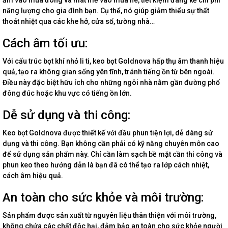
ấm vào mùa đông và mát mẻ vào mùa hè, tiết kiệm đáng kể chi phí
năng lượng cho gia đình bạn. Cụ thể, nó giúp giảm thiểu sự thất
thoát nhiệt qua các khe hở, cửa sổ, tường nhà…
Cách âm tối ưu:
Với cấu trúc bọt khí nhỏ li ti, keo bọt Goldnova hấp thụ âm thanh hiệu
quả, tạo ra không gian sống yên tĩnh, tránh tiếng ồn từ bên ngoài.
Điều này đặc biệt hữu ích cho những ngôi nhà nằm gần đường phố
đông đúc hoặc khu vực có tiếng ồn lớn.
Dễ sử dụng và thi công:
Keo bọt Goldnova được thiết kế với đầu phun tiện lợi, dễ dàng sử
dụng và thi công. Bạn không cần phải có kỹ năng chuyên môn cao
để sử dụng sản phẩm này. Chỉ cần làm sạch bề mặt cần thi công và
phun keo theo hướng dẫn là bạn đã có thể tạo ra lớp cách nhiệt,
cách âm hiệu quả.
An toàn cho sức khỏe và môi trường:
Sản phẩm được sản xuất từ nguyên liệu thân thiện với môi trường,
không chứa các chất độc hại, đảm bảo an toàn cho sức khỏe người