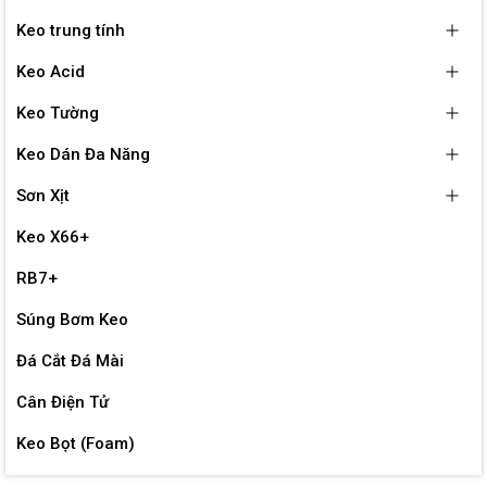
Keo trung tính
Keo Acid
Keo Tường
Keo Dán Đa Năng
Sơn Xịt
Keo X66+
RB7+
Súng Bơm Keo
Đá Cắt Đá Mài
Cân Điện Tử
Keo Bọt (Foam)