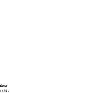
 năng
o chất