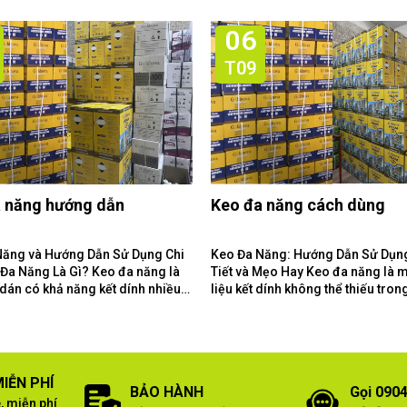
06
T09
 năng hướng dẫn
Keo đa năng cách dùng
Năng và Hướng Dẫn Sử Dụng Chi
Keo Đa Năng: Hướng Dẫn Sử Dụn
Tiết và Mẹo Hay Keo đa năng là một vật
 dán có khả năng kết dính nhiều
liệu kết dính không thể thiếu tron
liệu khác...
gia đình và xưởng làm...
IỄN PHÍ
BẢO HÀNH
Gọi 0904
, miễn phí