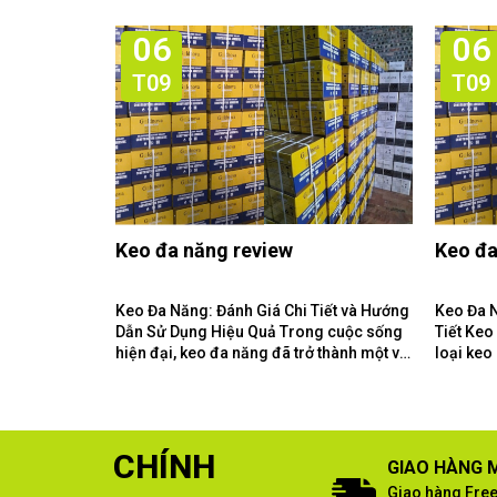
06
06
T09
T09
Keo đa năng review
Keo đa
Keo Đa Năng: Đánh Giá Chi Tiết và Hướng
Keo Đa 
Dẫn Sử Dụng Hiệu Quả Trong cuộc sống
Tiết Keo Đa Năng Là Gì? Keo đa năng là
hiện đại, keo đa năng đã trở thành một vật
loại keo
liệu không thể thiếu...
loại vật 
CHÍNH
GIAO HÀNG M
Giao hàng Free