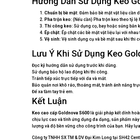
Hướng Dẫn Sử Dụng Keo G
Chuẩn bị bề mặt:
Đảm bảo bề mặt vật liệu cần d
Pha trộn keo:
(Nếu cần) Pha trộn keo theo tỷ lệ
Thi công keo:
Sử dụng cọ, bay hoặc súng bắn ke
Ép chặt:
Ép chặt các bề mặt vật liệu lại với nhau
Vệ sinh:
Vệ sinh dụng cụ và bề mặt sau khi thi
Lưu Ý Khi Sử Dụng Keo Go
Đọc kỹ hướng dẫn sử dụng trước khi dùng.
Sử dụng bảo hộ lao động khi thi công.
Tránh tiếp xúc trực tiếp với da và mắt.
Bảo quản nơi khô ráo, thoáng mát, tránh ánh nắng trực
Để xa tầm tay trẻ em.
Kết Luận
Keo cao cấp Goldnova S600
là giải pháp kết dính ho
chịu lực cao và tính ứng dụng đa dạng, sản phẩm này s
lượng và độ bền vững cho công trình của bạn. Hãy lự
Công ty TNHH SX TM & DV Đại Kim Long tại SH42 Centa