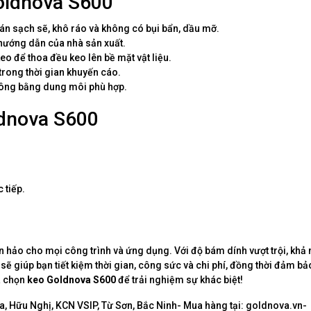
oldnova S600
án sạch sẽ, khô ráo và không có bụi bẩn, dầu mỡ.
 hướng dẫn của nhà sản xuất.
o để thoa đều keo lên bề mặt vật liệu.
 trong thời gian khuyến cáo.
 công bằng dung môi phù hợp.
ldnova S600
 tiếp.
àn hảo cho mọi công trình và ứng dụng. Với độ bám dính vượt trội, khả
ẽ giúp bạn tiết kiệm thời gian, công sức và chi phí, đồng thời đảm bả
a chọn
keo Goldnova S600
để trải nghiệm sự khác biệt!
, Hữu Nghị, KCN VSIP, Từ Sơn, Bắc Ninh- Mua hàng tại: goldnova.vn-