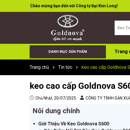
Chào mừng bạn đến với Công ty Đại Kim Long!
Trang 
DANH MỤC SẢN PHẨM
Keo Bọt (Foam)
Cân Điện Tử
Đá Cắt Đá Mài
Súng Bơm Keo
Keo X66+
Sơn Xịt
Keo Dán Đa Năng
Keo Tường
Keo Acid
Keo trung tính
Trang chủ
Tin tức
keo cao cấp Goldnova 
keo cao cấp Goldnova S6
Chủ Nhật, 20/07/2025
CÔNG TY TNHH SẢN XUẤ
Nôi dung chính
Giới Thiệu Về Keo Goldnova S600