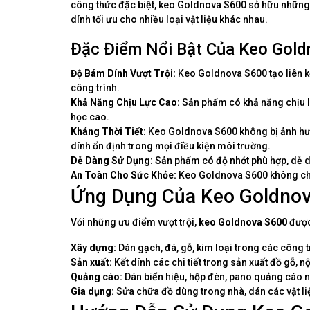
công thức đặc biệt, keo Goldnova S600 sở hữu những ư
dính tối ưu cho nhiều loại vật liệu khác nhau.
Đặc Điểm Nổi Bật Của Keo Gol
Độ Bám Dính Vượt Trội:
Keo Goldnova S600 tạo liên k
công trình.
Khả Năng Chịu Lực Cao:
Sản phẩm có khả năng chịu lự
học cao.
Kháng Thời Tiết:
Keo Goldnova S600 không bị ảnh hưởng
dính ổn định trong mọi điều kiện môi trường.
Dễ Dàng Sử Dụng:
Sản phẩm có độ nhớt phù hợp, dễ d
An Toàn Cho Sức Khỏe:
Keo Goldnova S600 không chứa
Ứng Dụng Của Keo Goldno
Với những ưu điểm vượt trội,
keo Goldnova S600
được
Xây dựng:
Dán gạch, đá, gỗ, kim loại trong các công 
Sản xuất:
Kết dính các chi tiết trong sản xuất đồ gỗ, nội
Quảng cáo:
Dán biển hiệu, hộp đèn, pano quảng cáo ng
Gia dụng:
Sửa chữa đồ dùng trong nhà, dán các vật liệ