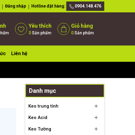
Đăng nhập
Hotline đặt hàng:
0904.148.476
ánh
Yêu thích
Giỏ hàng
phẩm
0
Sản phẩm
0
Sản phẩm
tức
Liên hệ
Danh mục
Keo trung tính
Keo Acid
Keo Tường