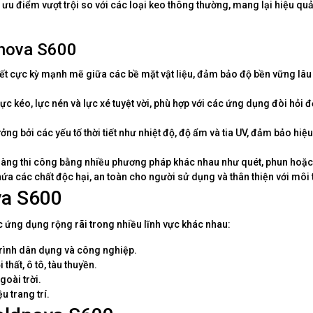
u điểm vượt trội so với các loại keo thông thường, mang lại hiệu quả
dnova S600
ết cực kỳ mạnh mẽ giữa các bề mặt vật liệu, đảm bảo độ bền vững lâu
c kéo, lực nén và lực xé tuyệt vời, phù hợp với các ứng dụng đòi hỏi 
 bởi các yếu tố thời tiết như nhiệt độ, độ ẩm và tia UV, đảm bảo hiệu
àng thi công bằng nhiều phương pháp khác nhau như quét, phun hoặc 
 các chất độc hại, an toàn cho người sử dụng và thân thiện với môi 
va S600
 ứng dụng rộng rãi trong nhiều lĩnh vực khác nhau:
trình dân dụng và công nghiệp.
 thất, ô tô, tàu thuyền.
oài trời.
u trang trí.