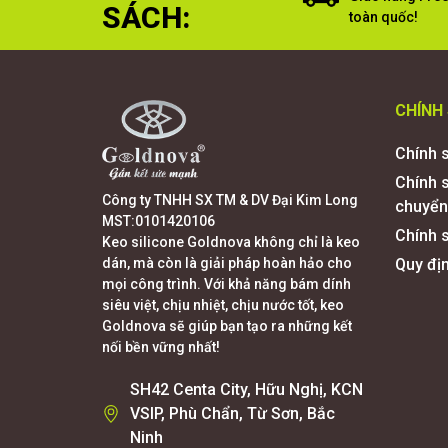
SÁCH:
toàn quốc!
CHÍNH
Chính 
Chính 
Công ty TNHH SX TM & DV Đại Kim Long
chuyển
MST:0101420106
Chính s
Keo silicone Goldnova không chỉ là keo
dán, mà còn là giải pháp hoàn hảo cho
Quy đị
mọi công trình. Với khả năng bám dính
siêu việt, chịu nhiệt, chịu nước tốt, keo
Goldnova sẽ giúp bạn tạo ra những kết
nối bền vững nhất!
SH42 Centa City, Hữu Nghị, KCN
VSIP, Phù Chẩn, Từ Sơn, Bắc
Ninh