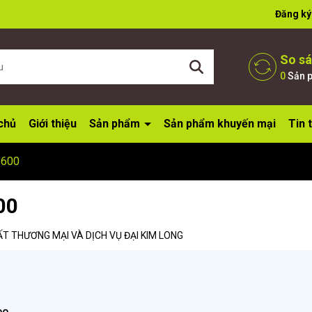
Đăng ký
So s
0
Sản 
chủ
Giới thiệu
Sản phẩm
Sản phẩm khuyến mại
Tin 
S600
00
T THƯƠNG MẠI VÀ DỊCH VỤ ĐẠI KIM LONG