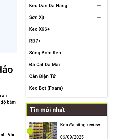
Keo Dán Đa Năng
Sơn Xịt
Keo X66+
RB7+
Súng Bơm Keo
Đá Cắt Đá Mài
Hảo
Cân Điện Tử
Keo Bọt (Foam)
à an
ề độ bám
Tin mới nhất
Keo đa năng review
1
nh. Với
06/09/2025