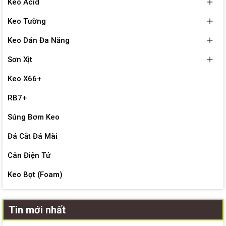
Keo Acid
Keo Tường
Keo Dán Đa Năng
Sơn Xịt
Keo X66+
RB7+
Súng Bơm Keo
Đá Cắt Đá Mài
Cân Điện Tử
Keo Bọt (Foam)
Tin mới nhất