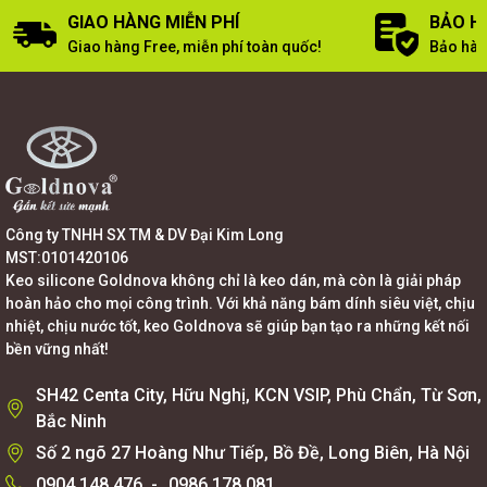
GIAO HÀNG MIỄN PHÍ
BẢO H
Giao hàng Free, miễn phí toàn quốc!
Bảo hàn
Công ty TNHH SX TM & DV Đại Kim Long
MST:0101420106
Keo silicone Goldnova không chỉ là keo dán, mà còn là giải pháp
hoàn hảo cho mọi công trình. Với khả năng bám dính siêu việt, chịu
nhiệt, chịu nước tốt, keo Goldnova sẽ giúp bạn tạo ra những kết nối
bền vững nhất!
SH42 Centa City, Hữu Nghị, KCN VSIP, Phù Chẩn, Từ Sơn,
Bắc Ninh
Số 2 ngõ 27 Hoàng Như Tiếp, Bồ Đề, Long Biên, Hà Nội
0904.148.476
-
0986.178.081