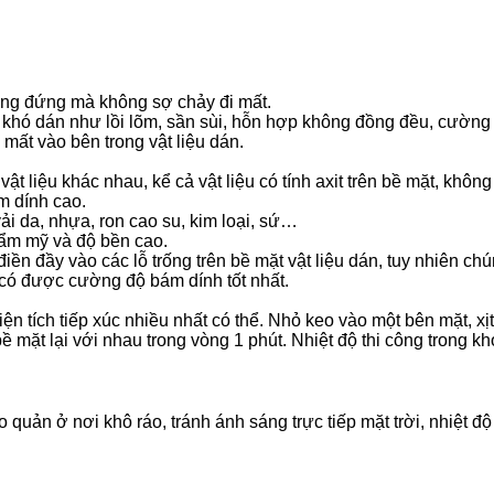
ẳng đứng mà không sợ chảy đi mất.
t khó dán như lồi lõm, sần sùi, hỗn hợp không đồng đều, cường
ất vào bên trong vật liệu dán.
ật liệu khác nhau, kể cả vật liệu có tính axit trên bề mặt, khôn
m dính cao.
ải da, nhựa, ron cao su, kim loại, sứ…
hẩm mỹ và độ bền cao.
iền đầy vào các lỗ trống trên bề mặt vật liệu dán, tuy nhiên chú
ể có được cường độ bám dính tốt nhất.
ện tích tiếp xúc nhiều nhất có thể. Nhỏ keo vào một bên mặt, xị
bề mặt lại với nhau trong vòng 1 phút. Nhiệt độ thi công trong k
quản ở nơi khô ráo, tránh ánh sáng trực tiếp mặt trời, nhiệt độ