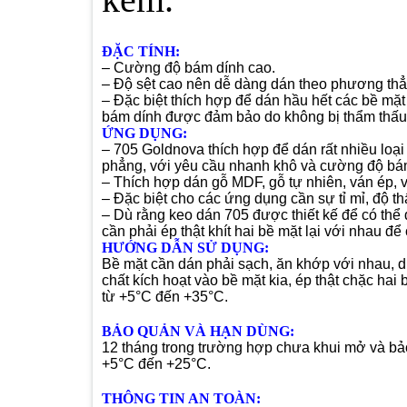
ĐẶC TÍNH:
– Cường độ bám dính cao.
– Độ sệt cao nên dễ dàng dán theo phương th
– Đặc biệt thích hợp để dán hầu hết các bề mặ
bám dính được đảm bảo do không bị thẩm thấu m
ỨNG DỤNG:
– 705 Goldnova thích hợp để dán rất nhiều loại v
phẳng, với yêu cầu nhanh khô và cường độ bá
– Thích hợp dán gỗ MDF, gỗ tự nhiên, ván ép, v
– Đặc biệt cho các ứng dụng cần sự tỉ mỉ, độ t
– Dù rằng keo dán 705 được thiết kế để có thể đ
cần phải ép thật khít hai bề mặt lại với nhau đ
HƯỚNG DẪN SỬ DỤNG:
Bề mặt cần dán phải sạch, ăn khớp với nhau, di
chất kích hoạt vào bề mặt kia, ép thật chặc hai 
từ +5°C đến +35°C.
BẢO QUẢN VÀ HẠN DÙNG:
12 tháng trong trường hợp chưa khui mở và bảo 
+5°C đến +25°C.
THÔNG TIN AN TOÀN: