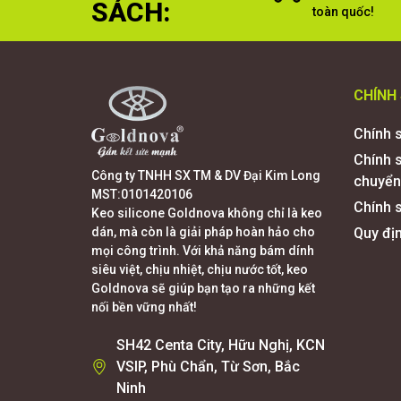
SÁCH:
toàn quốc!
CHÍNH
Chính 
Chính 
Công ty TNHH SX TM & DV Đại Kim Long
chuyển
MST:0101420106
Chính s
Keo silicone Goldnova không chỉ là keo
dán, mà còn là giải pháp hoàn hảo cho
Quy đị
mọi công trình. Với khả năng bám dính
siêu việt, chịu nhiệt, chịu nước tốt, keo
Goldnova sẽ giúp bạn tạo ra những kết
nối bền vững nhất!
SH42 Centa City, Hữu Nghị, KCN
VSIP, Phù Chẩn, Từ Sơn, Bắc
Ninh