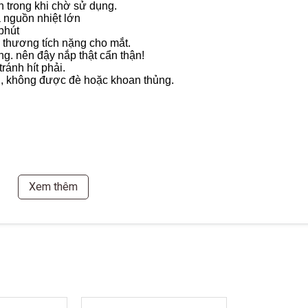
 trong khi chờ sử dụng.
à nguồn nhiệt lớn
phút
 thương tích nặng cho mắt.
ng. nên đậy nắp thật cẩn thận!
ránh hít phải.
n, không được đè hoặc khoan thủng.
0g
l, 200ml, 100ml
Xem thêm
ml+100g; 200ml+50g; 100ml+30g