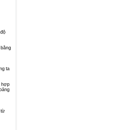
 độ
g bằng
ng ta
t hợp
hoảng
 từ