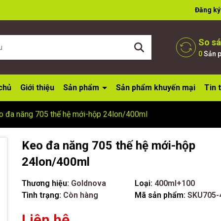
ờ đợi bạn
Đăng ký
So s
0
Sản 
chủ
Giới thiệu
Sản phẩm
Sản phẩm khuyến mại
Tin 
o đa năng 705 thế hệ mới-hộp 24lon/400ml
Keo đa năng 705 thế hệ mới-hộp
24lon/400ml
Thương hiệu:
Goldnova
Loại:
400ml+100
Tình trạng:
Còn hàng
Mã sản phẩm:
SKU705-
Liên hệ