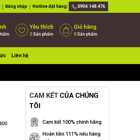
Đăng nhập
Hotline đặt hàng:
0904.148.476
ánh
Yêu thích
Giỏ hàng
phẩm
0
Sản phẩm
0
Sản phẩm
tức
Liên hệ
CAM KẾT
CỦA CHÚNG
TÔI
Cam kết 100% chính hãng
400
Hoàn tiền 111% nếu hàng