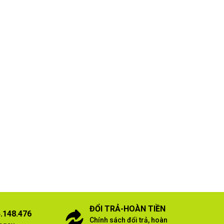
ĐỔI TRẢ-HOÀN TIỀN
.148.476
Chính sách đổi trả, hoàn