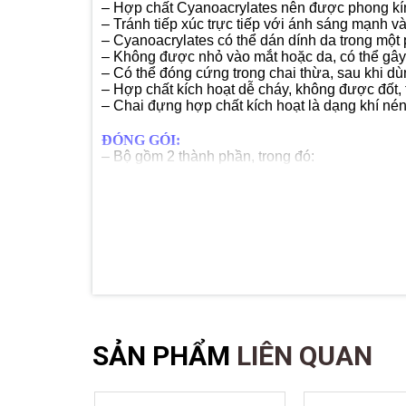
– Hợp chất Cyanoacrylates nên được phong kín
– Tránh tiếp xúc trực tiếp với ánh sáng mạnh v
– Cyanoacrylates có thể dán dính da trong một 
– Không được nhỏ vào mắt hoặc da, có thể gây
– Có thể đóng cứng trong chai thừa, sau khi dù
– Hợp chất kích hoạt dễ cháy, không được đốt, t
– Chai đựng hợp chất kích hoạt là dạng khí né
ĐÓNG GÓI:
– Bộ gồm 2 thành phần, trong đó:
+ Thành phần 1 : keo dán –125g, 100g, 50g, 3
+ Thành phần 2 : chất kích hoạt – 500ml, 400m
Dung tích+trọng lượng: 500 mL+125g; 400
+
SẢN PHẨM
LIÊN QUAN