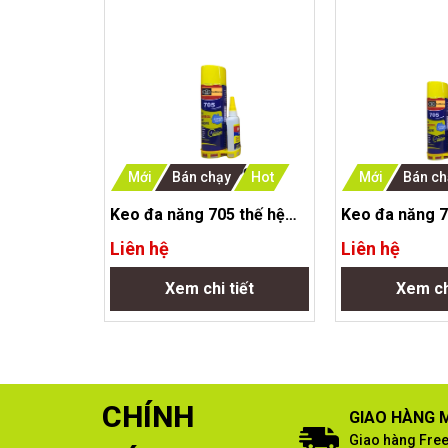
Mới
Bán chạy
Hot
Mới
Bán ch
Keo đa năng 705 thế hệ
Keo đa năng 7
mới-hộp 24lon/200ml
mới-hộp 24lon
Liên hệ
Liên hệ
Xem chi tiết
Xem ch
CHÍNH
GIAO HÀNG M
Giao hàng Free