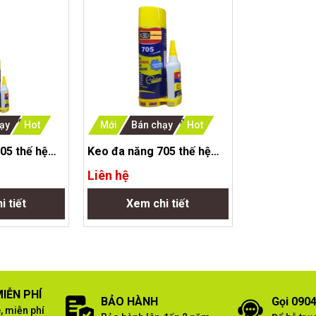
ạy
Hot
Mới
Bán chạy
Hot
05 thế hệ
Keo đa năng 705 thế hệ
/100ml
mới-hộp 24lon/500ml
Liên hệ
i tiết
Xem chi tiết
IỄN PHÍ
BẢO HÀNH
Gọi 0904
, miễn phí