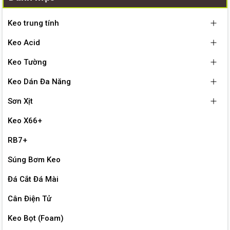
Keo trung tính
Keo Acid
Keo Tường
Keo Dán Đa Năng
Sơn Xịt
Keo X66+
RB7+
Súng Bơm Keo
Đá Cắt Đá Mài
Cân Điện Tử
Keo Bọt (Foam)