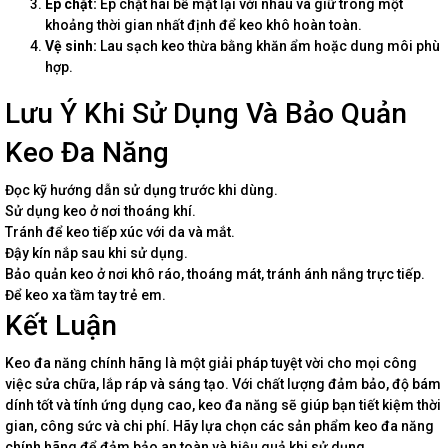
Ép chặt:
Ép chặt hai bề mặt lại với nhau và giữ trong một
khoảng thời gian nhất định để keo khô hoàn toàn.
Vệ sinh:
Lau sạch keo thừa bằng khăn ẩm hoặc dung môi phù
hợp.
Lưu Ý Khi Sử Dụng Và Bảo Quản
Keo Đa Năng
Đọc kỹ hướng dẫn sử dụng trước khi dùng.
Sử dụng keo ở nơi thoáng khí.
Tránh để keo tiếp xúc với da và mắt.
Đậy kín nắp sau khi sử dụng.
Bảo quản keo ở nơi khô ráo, thoáng mát, tránh ánh nắng trực tiếp.
Để keo xa tầm tay trẻ em.
Kết Luận
Keo đa năng chính hãng là một giải pháp tuyệt vời cho mọi công
việc sửa chữa, lắp ráp và sáng tạo. Với chất lượng đảm bảo, độ bám
dính tốt và tính ứng dụng cao, keo đa năng sẽ giúp bạn tiết kiệm thời
gian, công sức và chi phí. Hãy lựa chọn các sản phẩm keo đa năng
chính hãng để đảm bảo an toàn và hiệu quả khi sử dụng.