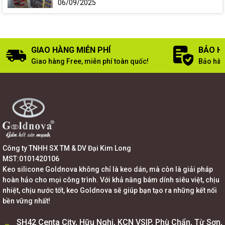
06/09/2025
GIAO HÀNG MIỄN PHÍ
BẢO H
Giao hàng Free, miễn phí toàn quốc!
Bảo hàn
Công ty TNHH SX TM & DV Đại Kim Long
MST:0101420106
Keo silicone Goldnova không chỉ là keo dán, mà còn là giải pháp
hoàn hảo cho mọi công trình. Với khả năng bám dính siêu việt, chịu
nhiệt, chịu nước tốt, keo Goldnova sẽ giúp bạn tạo ra những kết nối
bền vững nhất!
SH42 Centa City, Hữu Nghị, KCN VSIP, Phù Chẩn, Từ Sơn,