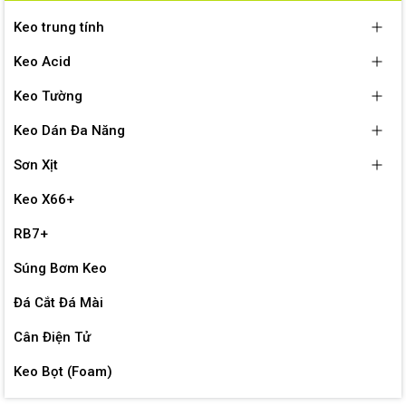
Keo trung tính
Keo Acid
Keo Tường
Keo Dán Đa Năng
Sơn Xịt
Keo X66+
RB7+
Súng Bơm Keo
Đá Cắt Đá Mài
Cân Điện Tử
Keo Bọt (Foam)