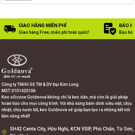
GIAO HÀNG MIỄN PHÍ
BẢO H
Giao hàng Free, miễn phí toàn quốc!
Bảo hàn
Công ty TNHH SX TM & DV Đại Kim Long
MST:0101420106
Keo silicone Goldnova không chỉ là keo dán, mà còn là giải pháp
hoàn hảo cho mọi công trình. Với khả năng bám dính siêu việt, chịu
nhiệt, chịu nước tốt, keo Goldnova sẽ giúp bạn tạo ra những kết nối
bền vững nhất!
SH42 Centa City, Hữu Nghị, KCN VSIP, Phù Chẩn, Từ Sơn,