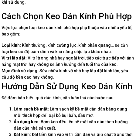
khi sử dụng.
Cách Chọn Keo Dán Kính Phù Hợp
Việc lựa chọn loại keo dán kính phù hợp phụ thuộc vào nhiều yếu tố,
bao gồm:
Loại kính:
Kính thường, kính cường lực, kính phản quang… sẽ cần
loại keo có độ bám dính và khả năng chịu lực khác nhau.
Vị trí lắp đặt:
Vị trí trong nhà hay ngoài trời, tiếp xúc trực tiếp với ánh
nắng mặt trời hay không sẽ ảnh hưởng đến tuổi thọ của keo.
Mục đích sử dụng:
Sửa chữa kính vỡ nhỏ hay lắp đặt kính lớn, yêu
cầu độ bền cao hay không.
Hướng Dẫn Sử Dụng Keo Dán Kính
Để đảm bảo hiệu quả dán kính, cần tuân thủ các bước sau:
Làm sạch bề mặt:
Làm sạch kỹ bề mặt cần dán bằng dung
môi thích hợp để loại bỏ bụi bẩn, dầu mỡ.
Áp dụng keo:
Bơm keo đều lên bề mặt cần dán theo hướng
dẫn của nhà sản xuất.
Đặt kính:
Đặt tấm kính vào vị trí cần dán và giữ chặt trong thời