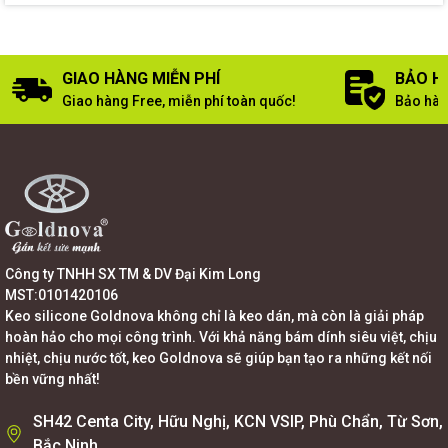
GIAO HÀNG MIỄN PHÍ
BẢO H
Giao hàng Free, miễn phí toàn quốc!
Bảo hàn
Công ty TNHH SX TM & DV Đại Kim Long
MST:0101420106
Keo silicone Goldnova không chỉ là keo dán, mà còn là giải pháp
hoàn hảo cho mọi công trình. Với khả năng bám dính siêu việt, chịu
nhiệt, chịu nước tốt, keo Goldnova sẽ giúp bạn tạo ra những kết nối
bền vững nhất!
SH42 Centa City, Hữu Nghị, KCN VSIP, Phù Chẩn, Từ Sơn,
Bắc Ninh