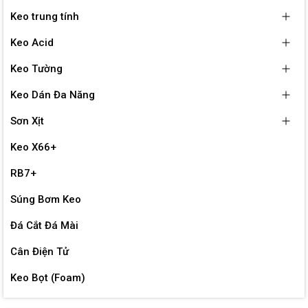
Keo trung tính
Keo Acid
Keo Tường
Keo Dán Đa Năng
Sơn Xịt
Keo X66+
RB7+
Súng Bơm Keo
Đá Cắt Đá Mài
Cân Điện Tử
Keo Bọt (Foam)