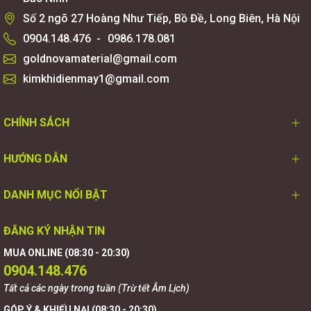
Số 2 ngõ 27 Hoàng Như Tiếp, Bồ Đề, Long Biên, Hà Nội
0904.148.476
-
0986.178.081
goldnovamaterial@gmail.com
kimkhidienmay1@gmail.com
CHÍNH SÁCH
HƯỚNG DẪN
DANH MỤC NỔI BẬT
ĐĂNG KÝ NHẬN TIN
MUA ONLINE (08:30 - 20:30)
0904.148.476
Tất cả các ngày trong tuần (Trừ tết Âm Lịch)
GÓP Ý & KHIẾU NẠI (08:30 - 20:30)