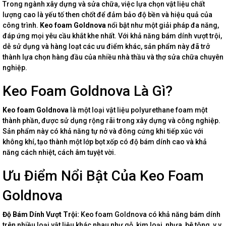
Trong ngành xây dựng và sửa chữa, việc lựa chọn vật liệu chất
lượng cao là yếu tố then chốt để đảm bảo độ bền và hiệu quả của
công trình.
Keo foam Goldnova
nổi bật như một giải pháp đa năng,
đáp ứng mọi yêu cầu khắt khe nhất. Với khả năng bám dính vượt trội,
dễ sử dụng và hàng loạt các ưu điểm khác, sản phẩm này đã trở
thành lựa chọn hàng đầu của nhiều nhà thầu và thợ sửa chữa chuyên
nghiệp.
Keo Foam Goldnova Là Gì?
Keo foam Goldnova
là một loại vật liệu polyurethane foam một
thành phần, được sử dụng rộng rãi trong xây dựng và công nghiệp.
Sản phẩm này có khả năng tự nở và đông cứng khi tiếp xúc với
không khí, tạo thành một lớp bọt xốp có độ bám dính cao và khả
năng cách nhiệt, cách âm tuyệt vời.
Ưu Điểm Nổi Bật Của Keo Foam
Goldnova
Độ Bám Dính Vượt Trội:
Keo foam Goldnova có khả năng bám dính
trên nhiều loại vật liệu khác nhau như gỗ, kim loại, nhựa, bê tông, v.v.