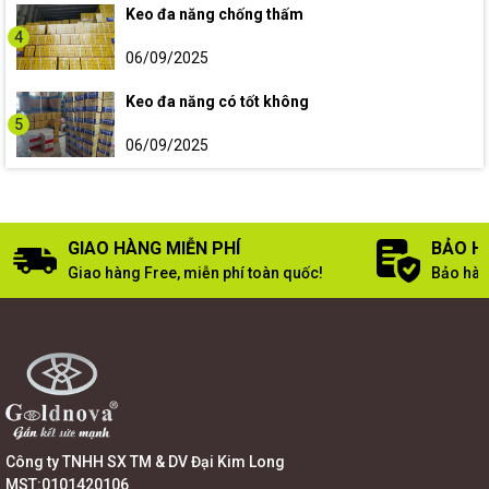
Keo đa năng chống thấm
4
06/09/2025
Keo đa năng có tốt không
5
06/09/2025
GIAO HÀNG MIỄN PHÍ
BẢO H
Giao hàng Free, miễn phí toàn quốc!
Bảo hàn
Công ty TNHH SX TM & DV Đại Kim Long
MST:0101420106