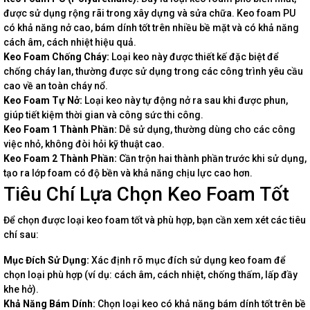
được sử dụng rộng rãi trong xây dựng và sửa chữa. Keo foam PU
có khả năng nở cao, bám dính tốt trên nhiều bề mặt và có khả năng
cách âm, cách nhiệt hiệu quả.
Keo Foam Chống Cháy:
Loại keo này được thiết kế đặc biệt để
chống cháy lan, thường được sử dụng trong các công trình yêu cầu
cao về an toàn cháy nổ.
Keo Foam Tự Nở:
Loại keo này tự động nở ra sau khi được phun,
giúp tiết kiệm thời gian và công sức thi công.
Keo Foam 1 Thành Phần:
Dễ sử dụng, thường dùng cho các công
việc nhỏ, không đòi hỏi kỹ thuật cao.
Keo Foam 2 Thành Phần:
Cần trộn hai thành phần trước khi sử dụng,
tạo ra lớp foam có độ bền và khả năng chịu lực cao hơn.
Tiêu Chí Lựa Chọn Keo Foam Tốt
Để chọn được loại keo foam tốt và phù hợp, bạn cần xem xét các tiêu
chí sau:
Mục Đích Sử Dụng:
Xác định rõ mục đích sử dụng keo foam để
chọn loại phù hợp (ví dụ: cách âm, cách nhiệt, chống thấm, lấp đầy
khe hở).
Khả Năng Bám Dính:
Chọn loại keo có khả năng bám dính tốt trên bề