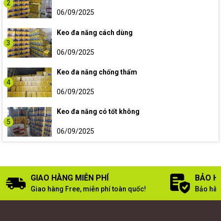
2
06/09/2025
Keo đa năng cách dùng
3
06/09/2025
Keo đa năng chống thấm
4
06/09/2025
Keo đa năng có tốt không
5
06/09/2025
GIAO HÀNG MIỄN PHÍ
BẢO H
Giao hàng Free, miễn phí toàn quốc!
Bảo hàn