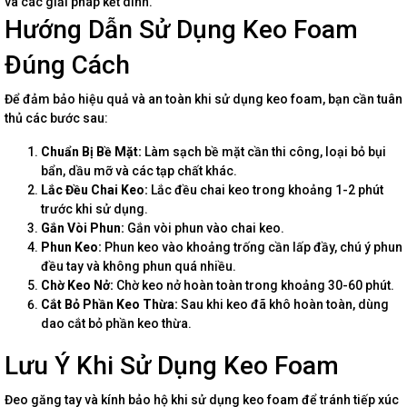
và các giải pháp kết dính.
Hướng Dẫn Sử Dụng Keo Foam
Đúng Cách
Để đảm bảo hiệu quả và an toàn khi sử dụng keo foam, bạn cần tuân
thủ các bước sau:
Chuẩn Bị Bề Mặt:
Làm sạch bề mặt cần thi công, loại bỏ bụi
bẩn, dầu mỡ và các tạp chất khác.
Lắc Đều Chai Keo:
Lắc đều chai keo trong khoảng 1-2 phút
trước khi sử dụng.
Gắn Vòi Phun:
Gắn vòi phun vào chai keo.
Phun Keo:
Phun keo vào khoảng trống cần lấp đầy, chú ý phun
đều tay và không phun quá nhiều.
Chờ Keo Nở:
Chờ keo nở hoàn toàn trong khoảng 30-60 phút.
Cắt Bỏ Phần Keo Thừa:
Sau khi keo đã khô hoàn toàn, dùng
dao cắt bỏ phần keo thừa.
Lưu Ý Khi Sử Dụng Keo Foam
Đeo găng tay và kính bảo hộ khi sử dụng keo foam để tránh tiếp xúc