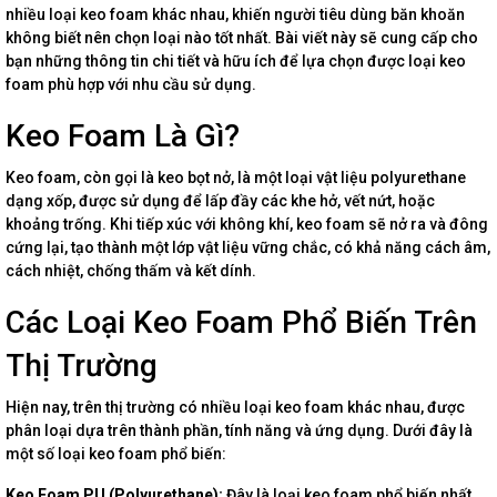
nhiều loại keo foam khác nhau, khiến người tiêu dùng băn khoăn
không biết nên chọn loại nào tốt nhất. Bài viết này sẽ cung cấp cho
bạn những thông tin chi tiết và hữu ích để lựa chọn được loại keo
foam phù hợp với nhu cầu sử dụng.
Keo Foam Là Gì?
Keo foam, còn gọi là keo bọt nở, là một loại vật liệu polyurethane
dạng xốp, được sử dụng để lấp đầy các khe hở, vết nứt, hoặc
khoảng trống. Khi tiếp xúc với không khí, keo foam sẽ nở ra và đông
cứng lại, tạo thành một lớp vật liệu vững chắc, có khả năng cách âm,
cách nhiệt, chống thấm và kết dính.
Các Loại Keo Foam Phổ Biến Trên
Thị Trường
Hiện nay, trên thị trường có nhiều loại keo foam khác nhau, được
phân loại dựa trên thành phần, tính năng và ứng dụng. Dưới đây là
một số loại keo foam phổ biến:
Keo Foam PU (Polyurethane):
Đây là loại keo foam phổ biến nhất,