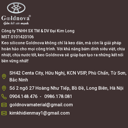
Công ty TNHH SX TM & DV Đại Kim Long
MST:0101420106
Keo silicone Goldnova không chỉ là keo dán, mà còn là giải pháp
hoàn hảo cho mọi công trình. Với khả năng bám dính siêu việt, chịu
nhiệt, chịu nước tốt, keo Goldnova sẽ giúp bạn tạo ra những kết nối
bền vững nhất!
SH42 Centa City, Hữu Nghị, KCN VSIP, Phù Chẩn, Từ Sơn,
Bắc Ninh
Số 2 ngõ 27 Hoàng Như Tiếp, Bồ Đề, Long Biên, Hà Nội
0904.148.476
-
0986.178.081
goldnovamaterial@gmail.com
kimkhidienmay1@gmail.com