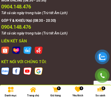
MUA ONLINE (08:30 - 20:30)
0904.148.476
Tất cả các ngày trong tuần (Trừ tết Âm Lịch)
GÓP Ý & KHIẾU NẠI (08:30 - 20:30)
0904.148.476
Tất cả các ngày trong tuần (Trừ tết Âm Lịch)
LIÊN KẾT SÀN
KẾT NỐI VỚI CHÚNG TÔI:
0
0
0
Bản quyền thuộc về
Goldnova
.
Danh mục
Trang chủ
Giỏ hàng
Yêu thích
So sánh
Cung cấp bởi
Goldnova