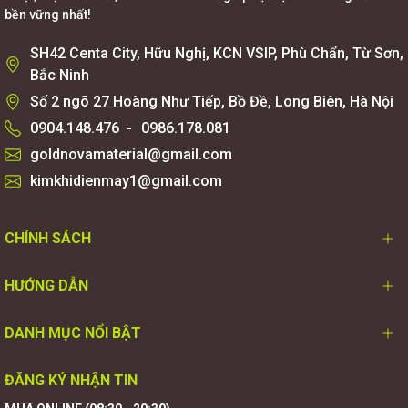
bền vững nhất!
SH42 Centa City, Hữu Nghị, KCN VSIP, Phù Chẩn, Từ Sơn,
Bắc Ninh
Số 2 ngõ 27 Hoàng Như Tiếp, Bồ Đề, Long Biên, Hà Nội
0904.148.476
-
0986.178.081
goldnovamaterial@gmail.com
kimkhidienmay1@gmail.com
CHÍNH SÁCH
HƯỚNG DẪN
DANH MỤC NỔI BẬT
ĐĂNG KÝ NHẬN TIN