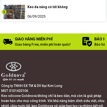
Keo đa năng có tốt không
5
06/09/2025
GIAO HÀNG MIỄN PHÍ
BẢO H
Giao hàng Free, miễn phí toàn quốc!
Bảo hàn
Công ty TNHH SX TM & DV Đại Kim Long
MST:0101420106
Keo silicone Goldnova không chỉ là keo dán, mà còn là giải pháp
hoàn hảo cho mọi công trình. Với khả năng bám dính siêu việt, chịu
nhiệt, chịu nước tốt, keo Goldnova sẽ giúp bạn tạo ra những kết nối