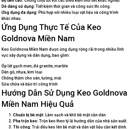
Độ bền cao:
Chống chịu tốt với các điều kiện thời tiết khắc nghiệt.
Dễ dàng sử dụng:
Tiết kiệm thời gian và công sức thi công.
Ứng dụng đa dạng:
Phù hợp với nhiều loại vật liệu và công trình
khác nhau.
Ứng Dụng Thực Tế Của Keo
Goldnova Miền Nam
Keo Goldnova Miền Nam được ứng dụng rộng rãi trong nhiều lĩnh
vực xây dựng và dân dụng, bao gồm:
Ốp lát gạch men, đá granite, marble
Dán gỗ, nhựa, kim loại
Chống thấm cho sàn, tường, mái
Sửa chữa và bảo trì công trình
Hướng Dẫn Sử Dụng Keo Goldnova
Miền Nam Hiệu Quả
Chuẩn bị bề mặt:
Làm sạch và khô bề mặt cần dán.
Pha trộn keo:
Trộn keo theo tỷ lệ hướng dẫn của nhà sản xuất.
Thi công:
Trải đều keo lên bề mặt và dán vật liệu cần kết dính.