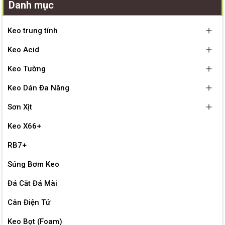
Danh mục
Keo trung tính
Keo Acid
Keo Tường
Keo Dán Đa Năng
Sơn Xịt
Keo X66+
RB7+
Súng Bơm Keo
Đá Cắt Đá Mài
Cân Điện Tử
Keo Bọt (Foam)