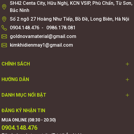
SH42 Centa City, Hữu Nghị, KCN VSIP, Phù Chẩn, Từ Sơn,
Bắc Ninh
Số 2 ngõ 27 Hoàng Như Tiếp, Bồ Đề, Long Biên, Hà Nội
0904.148.476
-
0986.178.081
goldnovamaterial@gmail.com
kimkhidienmay1@gmail.com
CHÍNH SÁCH
HƯỚNG DẪN
DANH MỤC NỔI BẬT
ĐĂNG KÝ NHẬN TIN
MUA ONLINE (08:30 - 20:30)
0904.148.476