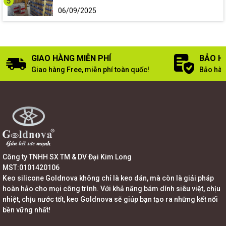
5
06/09/2025
GIAO HÀNG MIỄN PHÍ
BẢO H
Giao hàng Free, miễn phí toàn quốc!
Bảo hàn
Công ty TNHH SX TM & DV Đại Kim Long
MST:0101420106
Keo silicone Goldnova không chỉ là keo dán, mà còn là giải pháp
hoàn hảo cho mọi công trình. Với khả năng bám dính siêu việt, chịu
nhiệt, chịu nước tốt, keo Goldnova sẽ giúp bạn tạo ra những kết nối
bền vững nhất!