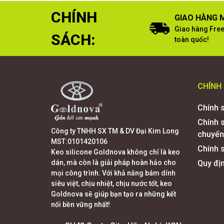
CHÍNH
GIAO HÀNG M
Giao hàng Free
SÁCH:
toàn quốc!
CHÍNH
Chính 
Chính 
Công ty TNHH SX TM & DV Đại Kim Long
chuyển
MST:0101420106
Chính s
Keo silicone Goldnova không chỉ là keo
dán, mà còn là giải pháp hoàn hảo cho
Quy đị
mọi công trình. Với khả năng bám dính
siêu việt, chịu nhiệt, chịu nước tốt, keo
Goldnova sẽ giúp bạn tạo ra những kết
nối bền vững nhất!