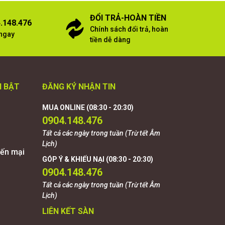
ĐỔI TRẢ-HOÀN TIỀN
.148.476
Chính sách đổi trả, hoàn
 ngay
tiền dễ dàng
I BẬT
ĐĂNG KÝ NHẬN TIN
MUA ONLINE (08:30 - 20:30)
0904.148.476
Tất cả các ngày trong tuần (Trừ tết Âm
Lịch)
ến mại
GÓP Ý & KHIẾU NẠI (08:30 - 20:30)
0904.148.476
Tất cả các ngày trong tuần (Trừ tết Âm
Lịch)
LIÊN KẾT SÀN