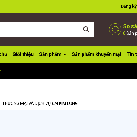
ờ đợi bạn
Đăng ký
So s
0
Sản 
chủ
Giới thiệu
Sản phẩm
Sản phẩm khuyến mại
Tin 
c
 THƯƠNG MẠI VÀ DỊCH VỤ ĐẠI KIM LONG