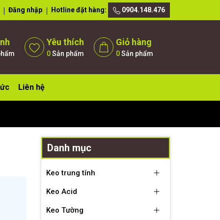
Đăng nhập
Hotline đặt hàng:
0904.148.476
ánh
Yêu thích
Giỏ hàng
phẩm
0
Sản phẩm
0
Sản phẩm
tức
Liên hệ
Danh mục
Keo trung tính
Keo Acid
Keo Tường