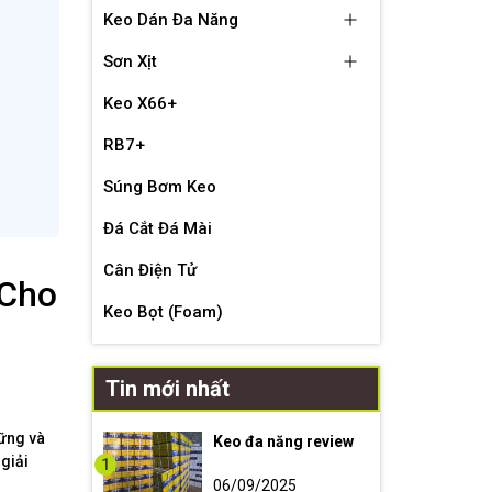
Keo Dán Đa Năng
Sơn Xịt
Keo X66+
RB7+
Súng Bơm Keo
Đá Cắt Đá Mài
Cân Điện Tử
 Cho
Keo Bọt (Foam)
Tin mới nhất
vững và
Keo đa năng review
giải
1
06/09/2025