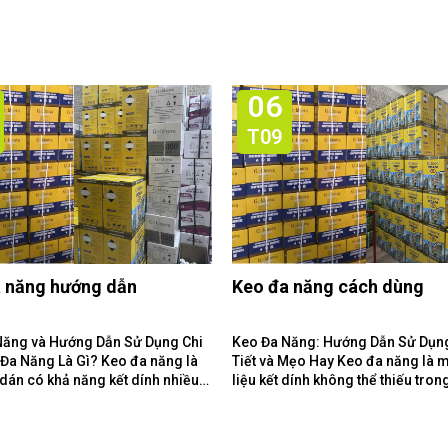
06
T09
 năng hướng dẫn
Keo đa năng cách dùng
Năng và Hướng Dẫn Sử Dụng Chi
Keo Đa Năng: Hướng Dẫn Sử Dụn
Tiết và Mẹo Hay Keo đa năng là một vật
 dán có khả năng kết dính nhiều
liệu kết dính không thể thiếu tron
liệu khác...
gia đình và xưởng làm...