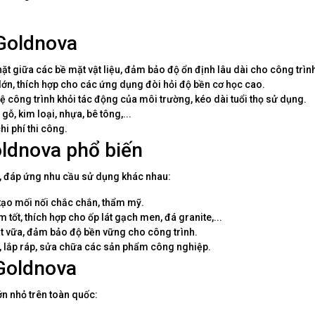
 Goldnova
ặt giữa các bề mặt vật liệu, đảm bảo độ ổn định lâu dài cho công trìn
lớn, thích hợp cho các ứng dụng đòi hỏi độ bền cơ học cao.
công trình khỏi tác động của môi trường, kéo dài tuổi thọ sử dụng.
gỗ, kim loại, nhựa, bê tông,...
hi phí thi công.
ldnova phổ biến
 đáp ứng nhu cầu sử dụng khác nhau:
ạo mối nối chắc chắn, thẩm mỹ.
tốt, thích hợp cho ốp lát gạch men, đá granite,...
át vữa, đảm bảo độ bền vững cho công trình.
 lắp ráp, sửa chữa các sản phẩm công nghiệp.
Goldnova
n nhỏ trên toàn quốc: