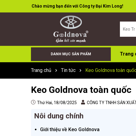
Rất nhiều ưu đãi và chương trình khuyến mãi đang ch
Trang 
DANH MỤC SẢN PHẨM
Keo Bọt (Foam)
Cân Điện Tử
Đá Cắt Đá Mài
Súng Bơm Keo
Keo X66+
Sơn Xịt
Keo Dán Đa Năng
Keo Tường
Keo Acid
Keo trung tính
Trang chủ
Tin tức
Keo Goldnova toàn quố
Keo Goldnova toàn quốc
Thứ Hai, 18/08/2025
CÔNG TY TNHH SẢN XUẤT
Nôi dung chính
Giới thiệu về Keo Goldnova