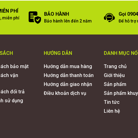
IỄN PHÍ
BẢO HÀNH
Gọi 0904
, miễn phí
Bảo hành lên đến 2 năm
Để hỗ trợ
 SÁCH
HƯỚNG DẪN
DANH MỤC NỔ
sách bảo mật
Hướng dẫn mua hàng
Trang chủ
sách vận
Hướng dẫn thanh toán
Giới thiệu
Hướng dẫn giao nhận
Sản phẩm
ách đổi trả
Điều khoản dịch vụ
Sản phẩm khuy
nh sử dụng
Tin tức
Liên hệ