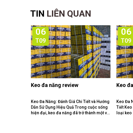
TIN
LIÊN QUAN
06
06
T09
T09
Keo đa năng review
Keo đa
Keo Đa Năng: Đánh Giá Chi Tiết và Hướng
Keo Đa 
Dẫn Sử Dụng Hiệu Quả Trong cuộc sống
Tiết Keo Đa Năng Là Gì? Keo đa năng là
hiện đại, keo đa năng đã trở thành một vật
loại keo
liệu không thể thiếu...
loại vật 