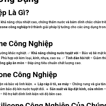
ệp Là Gì?
i khả năng chịu nhiệt cao, chống thấm nước và bám dính chắc chắn tr
icone công nghiệp
trở thành giải pháp lý tưởng cho các ứng dụng tron
one Công Nghiệp
rường khắc nghiệt. ✅
Khả năng chống nước tuyệt vời
– Bảo vệ bề mặt 
 Phù hợp với kim loại, kính, nhựa, cao su. ✅
Tính đàn hồi tốt
– Giảm thi
hông gây ăn mòn
– Đáp ứng tiêu chuẩn chất lượng cao.
cone Công Nghiệp
n và bảo vệ linh kiện. 🔹
Lắp ráp ô tô, xe máy
– Chống rung và gia tăn
ảm bảo độ kín nước tuyệt đối. 🔹
Sản xuất và lắp đặt kính, cửa nhôm
–
– Hỗ trợ kết dính linh kiện với độ bền cao.
Silicone Công Nghiệp Của Chún