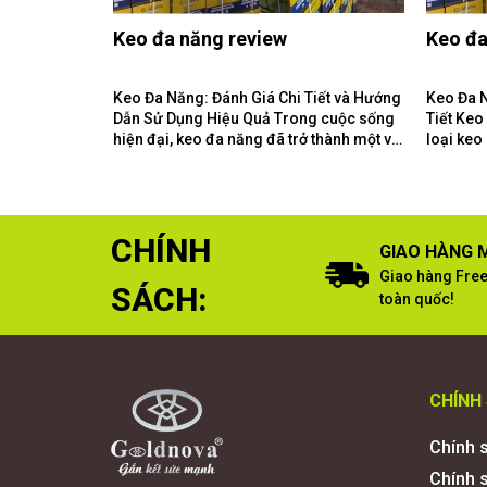
Keo đa năng review
Keo đa
Keo Đa Năng: Đánh Giá Chi Tiết và Hướng
Keo Đa 
Dẫn Sử Dụng Hiệu Quả Trong cuộc sống
Tiết Keo Đa Năng Là Gì? Keo đa năng là
hiện đại, keo đa năng đã trở thành một vật
loại keo
liệu không thể thiếu...
loại vật 
CHÍNH
GIAO HÀNG M
Giao hàng Free
SÁCH:
toàn quốc!
CHÍNH
Chính 
Chính 