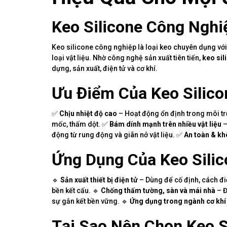
Keo Silicone Công Nghi
Keo silicone công nghiệp là loại keo chuyên dụng vớ
loại vật liệu. Nhờ công nghệ sản xuất tiên tiến,
keo sil
dựng, sản xuất, điện tử và cơ khí.
Ưu Điểm Của Keo Silic
✅
Chịu nhiệt độ cao
– Hoạt động ổn định trong môi t
mốc, thấm dột. ✅
Bám dính mạnh trên nhiều vật liệu
–
động từ rung động và giãn nở vật liệu. ✅
An toàn & k
Ứng Dụng Của Keo Sili
🔹
Sản xuất thiết bị điện tử
– Dùng để cố định, cách điệ
bền kết cấu. 🔹
Chống thấm tường, sàn và mái nhà
– Đ
sự gắn kết bền vững. 🔹
Ứng dụng trong ngành cơ khí
Tại Sao Nên Chọn Keo 