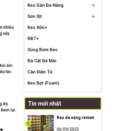
Keo Dán Đa Năng
Sơn Xịt
ên nhiều
Keo X66+
g xây
RB7+
Súng Bơm Keo
Đá Cắt Đá Mài
khỏi ẩm
ểu tác
Cân Điện Tử
Keo Bọt (Foam)
Tin mới nhất
g độ
 Đem lại
Keo đa năng review
1
g
06/09/2025