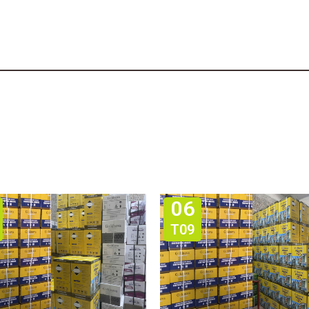
06
T09