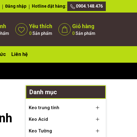
Đăng nhập
Hotline đặt hàng:
0904.148.476
ánh
Yêu thích
Giỏ hàng
phẩm
0
Sản phẩm
0
Sản phẩm
tức
Liên hệ
Danh mục
Keo trung tính
ính
Keo Acid
Keo Tường