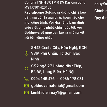
Công ty TNHH SX TM & DV Đại Kim Long
chuyển
MST:0101420106
Chính s
Keo silicone Goldnova không chỉ là keo
dán, mà còn là giải pháp hoàn hảo cho
Quy đị
mọi công trình. Với khả năng bám dính
siêu việt, chịu nhiệt, chịu nước tốt, keo
Goldnova sẽ giúp bạn tạo ra những kết
nối bền vững nhất!
SH42 Centa City, Hữu Nghị, KCN
VSIP, Phù Chẩn, Từ Sơn, Bắc
Ninh
Số 2 ngõ 27 Hoàng Như Tiếp,
Bồ Đề, Long Biên, Hà Nội
0904.148.476
-
0986.178.081
goldnovamaterial@gmail.com
kimkhidienmay1@gmail.com