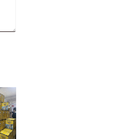
06
06
T09
T09