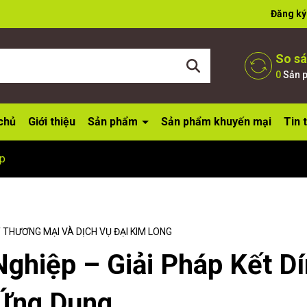
ờ đợi bạn
Đăng ký
So s
0
Sản 
chủ
Giới thiệu
Sản phẩm
Sản phẩm khuyến mại
Tin 
ệp
THƯƠNG MẠI VÀ DỊCH VỤ ĐẠI KIM LONG
Nghiệp – Giải Pháp Kết D
 Ứng Dụng