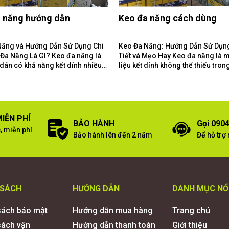
 năng hướng dẫn
Keo đa năng cách dùng
Năng và Hướng Dẫn Sử Dụng Chi
Keo Đa Năng: Hướng Dẫn Sử Dụn
Tiết và Mẹo Hay Keo đa năng là một vật
 dán có khả năng kết dính nhiều
liệu kết dính không thể thiếu tron
liệu khác...
gia đình và xưởng làm...
IỄN PHÍ
BẢO HÀNH
Gọi 0904
, miễn phí
Bảo hành lên đến 2 năm
Để hỗ trợ
 SÁCH
HƯỚNG DẪN
DANH MỤC NỔ
sách bảo mật
Hướng dẫn mua hàng
Trang chủ
sách vận
Hướng dẫn thanh toán
Giới thiệu