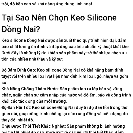
trội, độ bền cao và khả năng ứng dụng linh hoạt.
Tại Sao Nên Chọn Keo Silicone
Đồng Nai?
Keo silicone Đồng Nai được sản xuất theo quy trình hiện đại, đảm
bảo chất lượng ổn định và đáp ứng các tiêu chuẩn kỹ thuật khắt khe.
Dưới đây là những lý do khiến sản phẩm này trở thành lựa chọn ưu
tiên của nhiều nhà thầu và kỹ sư:
Độ Bám Dính Cao:
Keo silicone Đồng Nai có khả năng bám dính
tuyệt vời trên nhiều loại vật liệu như kính, kim loại, gỗ, nhựa và gốm
sứ.
Khả Năng Chống Thấm Nước:
Sản phẩm tạo ra lớp bảo vệ vững
chắc, ngăn chặn sự xâm nhập của nước và độ ẩm, bảo vệ công trình
khỏi các tác động của môi trường.
Độ Đàn Hồi Tốt:
Keo silicone Đồng Nai duy trì độ đàn hồi trong thời
gian dài, giúp công trình chống lại các rung động và biến dạng do
thay đổi nhiệt độ.
Chịu Được Thời Tiết Khắc Nghiệt:
Sản phẩm không bị ảnh hưởng
bởi tia UV, nhiệt độ cao, mưa axit và các yếu tố thời tiết khác, đảm