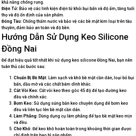
khả năng chống rung.
Điện Tử:
Bảo vệ các linh kiện điện tử khỏi bụi bẩn và độ ẩm, tăng tuổi
thọ và độ ổn định của sản phẩm.
Đóng Tàu:
Chống thấm nước và bảo vệ các bề mặt kim loại trên tàu
thuyền, đảm bảo an toàn và độ bền.
Hướng Dẫn Sử Dụng Keo Silicone
Đồng Nai
Để đạt hiệu quả tốt nhất khi sử dụng keo silicone Đồng Nai, bạn nên
tuân thủ các bước sau:
Chuẩn Bị Bề Mặt:
Làm sạch và khô bề mặt cần dán, loại bỏ bụi
bẩn, dầu mỡ và các chất bám dính khác.
Cắt Vòi Keo:
Cắt vòi keo theo góc 45 độ để tạo đường keo
đều và chính xác.
Bơm Keo:
Sử dụng súng bắn keo chuyên dụng để bơm keo
đều và liên tục lên bề mặt cần dán.
Làm Phẳng:
Dùng dụng cụ làm phẳng để tạo bề mặt keo mịn
và đều.
Chờ Khô:
Để keo khô hoàn toàn trong khoảng thời gian được
chỉ định trên bao bì sản phẩm.