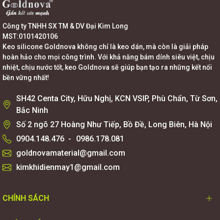
Công ty TNHH SX TM & DV Đại Kim Long
MST:0101420106
Keo silicone Goldnova không chỉ là keo dán, mà còn là giải pháp
hoàn hảo cho mọi công trình. Với khả năng bám dính siêu việt, chịu
nhiệt, chịu nước tốt, keo Goldnova sẽ giúp bạn tạo ra những kết nối
bền vững nhất!
SH42 Centa City, Hữu Nghị, KCN VSIP, Phù Chẩn, Từ Sơn,
Bắc Ninh
Số 2 ngõ 27 Hoàng Như Tiếp, Bồ Đề, Long Biên, Hà Nội
0904.148.476
-
0986.178.081
goldnovamaterial@gmail.com
kimkhidienmay1@gmail.com
CHÍNH SÁCH