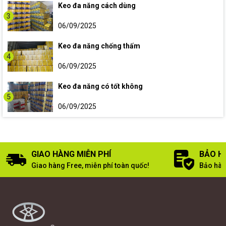
Keo đa năng cách dùng
3
06/09/2025
Keo đa năng chống thấm
4
06/09/2025
Keo đa năng có tốt không
5
06/09/2025
GIAO HÀNG MIỄN PHÍ
BẢO H
Giao hàng Free, miễn phí toàn quốc!
Bảo hàn