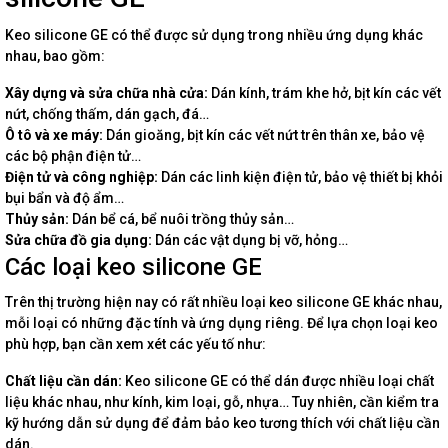
Keo silicone GE có thể được sử dụng trong nhiều ứng dụng khác
nhau, bao gồm:
Xây dựng và sửa chữa nhà cửa:
Dán kính, trám khe hở, bịt kín các vết
nứt, chống thấm, dán gạch, đá…
Ô tô và xe máy:
Dán gioăng, bịt kín các vết nứt trên thân xe, bảo vệ
các bộ phận điện tử…
Điện tử và công nghiệp:
Dán các linh kiện điện tử, bảo vệ thiết bị khỏi
bụi bẩn và độ ẩm…
Thủy sản:
Dán bể cá, bể nuôi trồng thủy sản…
Sửa chữa đồ gia dụng:
Dán các vật dụng bị vỡ, hỏng…
Các loại keo silicone GE
Trên thị trường hiện nay có rất nhiều loại keo silicone GE khác nhau,
mỗi loại có những đặc tính và ứng dụng riêng. Để lựa chọn loại keo
phù hợp, bạn cần xem xét các yếu tố như:
Chất liệu cần dán:
Keo silicone GE có thể dán được nhiều loại chất
liệu khác nhau, như kính, kim loại, gỗ, nhựa… Tuy nhiên, cần kiểm tra
kỹ hướng dẫn sử dụng để đảm bảo keo tương thích với chất liệu cần
dán.