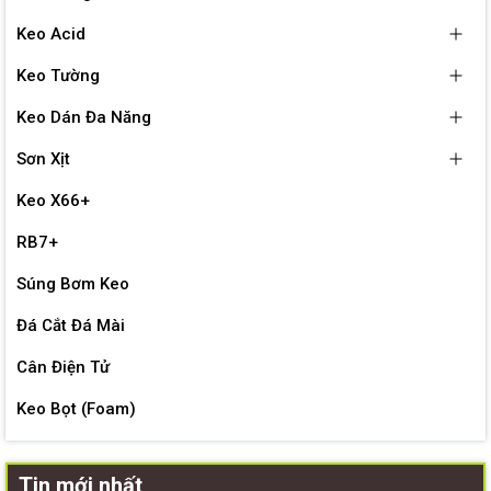
Keo Acid
Keo Tường
Keo Dán Đa Năng
Sơn Xịt
Keo X66+
RB7+
Súng Bơm Keo
Đá Cắt Đá Mài
Cân Điện Tử
Keo Bọt (Foam)
Tin mới nhất