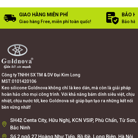
GIAO HÀNG MIỄN PHÍ
BẢO H
Giao hàng Free, miễn phí toàn quốc!
Bảo hàn
Công ty TNHH SX TM & DV Đại Kim Long
MST:0101420106
Keo silicone Goldnova không chỉ là keo dán, mà còn là giải pháp
hoàn hảo cho mọi công trình. Với khả năng bám dính siêu việt, chịu
nhiệt, chịu nước tốt, keo Goldnova sẽ giúp bạn tạo ra những kết nối
bền vững nhất!
SH42 Centa City, Hữu Nghị, KCN VSIP, Phù Chẩn, Từ Sơn,
Bắc Ninh
Số 2 ngõ 27 Hoàng Như Tiếp, Bồ Đề, Long Biên, Hà Nội