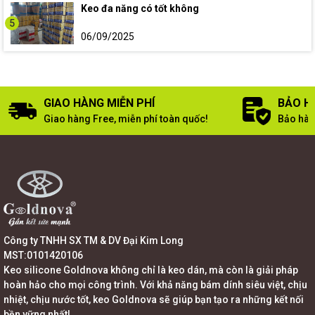
Keo đa năng có tốt không
5
06/09/2025
GIAO HÀNG MIỄN PHÍ
BẢO H
Giao hàng Free, miễn phí toàn quốc!
Bảo hàn
Công ty TNHH SX TM & DV Đại Kim Long
MST:0101420106
Keo silicone Goldnova không chỉ là keo dán, mà còn là giải pháp
hoàn hảo cho mọi công trình. Với khả năng bám dính siêu việt, chịu
nhiệt, chịu nước tốt, keo Goldnova sẽ giúp bạn tạo ra những kết nối
bền vững nhất!