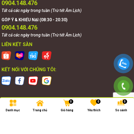
0904.148.476
Tất cả các ngày trong tuần (Trừ tết Âm Lịch)
GÓP Ý & KHIẾU NẠI (08:30 - 20:30)
0904.148.476
Tất cả các ngày trong tuần (Trừ tết Âm Lịch)
LIÊN KẾT SÀN
KẾT NỐI VỚI CHÚNG TÔI:
0
0
0
Bản quyền thuộc về
Goldnova
.
Danh mục
Trang chủ
Giỏ hàng
Yêu thích
So sánh
Cung cấp bởi
Goldnova