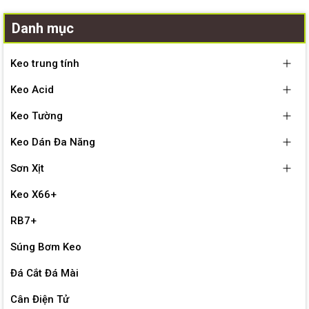
Danh mục
Keo trung tính
Keo Acid
Keo Tường
Keo Dán Đa Năng
Sơn Xịt
Keo X66+
RB7+
Súng Bơm Keo
Đá Cắt Đá Mài
Cân Điện Tử