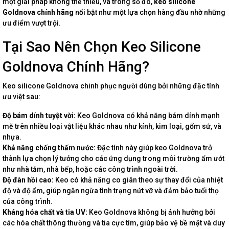
một giải pháp không thể thiếu, và trong số đó,
keo silicone
Goldnova chính hãng
nổi bật như một lựa chọn hàng đầu nhờ những
ưu điểm vượt trội.
Tại Sao Nên Chọn Keo Silicone
Goldnova Chính Hãng?
Keo silicone Goldnova chinh phục người dùng bởi những đặc tính
ưu việt sau:
Độ bám dính tuyệt vời:
Keo Goldnova có khả năng bám dính mạnh
mẽ trên nhiều loại vật liệu khác nhau như kính, kim loại, gốm sứ, và
nhựa.
Khả năng chống thấm nước:
Đặc tính này giúp keo Goldnova trở
thành lựa chọn lý tưởng cho các ứng dụng trong môi trường ẩm ướt
như nhà tắm, nhà bếp, hoặc các công trình ngoài trời.
Độ đàn hồi cao:
Keo có khả năng co giãn theo sự thay đổi của nhiệt
độ và độ ẩm, giúp ngăn ngừa tình trạng nứt vỡ và đảm bảo tuổi thọ
của công trình.
Kháng hóa chất và tia UV:
Keo Goldnova không bị ảnh hưởng bởi
các hóa chất thông thường và tia cực tím, giúp bảo vệ bề mặt và duy