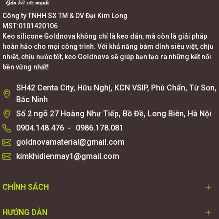
Công ty TNHH SX TM & DV Đại Kim Long
MST:0101420106
Keo silicone Goldnova không chỉ là keo dán, mà còn là giải pháp
hoàn hảo cho mọi công trình. Với khả năng bám dính siêu việt, chịu
nhiệt, chịu nước tốt, keo Goldnova sẽ giúp bạn tạo ra những kết nối
bền vững nhất!
SH42 Centa City, Hữu Nghị, KCN VSIP, Phù Chẩn, Từ Sơn,
Bắc Ninh
Số 2 ngõ 27 Hoàng Như Tiếp, Bồ Đề, Long Biên, Hà Nội
0904.148.476
-
0986.178.081
goldnovamaterial@gmail.com
kimkhidienmay1@gmail.com
CHÍNH SÁCH
HƯỚNG DẪN