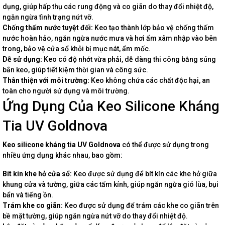
dụng, giúp hấp thụ các rung động và co giãn do thay đổi nhiệt độ,
ngăn ngừa tình trạng nứt vỡ.
Chống thấm nước tuyệt đối:
Keo tạo thành lớp bảo vệ chống thấm
nước hoàn hảo, ngăn ngừa nước mưa và hơi ẩm xâm nhập vào bên
trong, bảo vệ cửa sổ khỏi bị mục nát, ẩm mốc.
Dễ sử dụng:
Keo có độ nhớt vừa phải, dễ dàng thi công bằng súng
bắn keo, giúp tiết kiệm thời gian và công sức.
Thân thiện với môi trường:
Keo không chứa các chất độc hại, an
toàn cho người sử dụng và môi trường.
Ứng Dụng Của Keo Silicone Kháng
Tia UV Goldnova
Keo silicone kháng tia UV Goldnova
có thể được sử dụng trong
nhiều ứng dụng khác nhau, bao gồm:
Bít kín khe hở cửa sổ:
Keo được sử dụng để bít kín các khe hở giữa
khung cửa và tường, giữa các tấm kính, giúp ngăn ngừa gió lùa, bụi
bẩn và tiếng ồn.
Trám khe co giãn:
Keo được sử dụng để trám các khe co giãn trên
bề mặt tường, giúp ngăn ngừa nứt vỡ do thay đổi nhiệt độ.