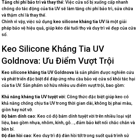
Tăng chi phí bảo trì và thay thế:
Việc cửa sổ bị xuống cấp nhanh
chóng do tác động của tia UV sẽ làm tăng chi phí bảo trì, sửa chữa
và thậm chí là thay thế.
Chính vì vậy, việc sử dụng
keo silicone kháng tia UV
là một giải
pháp bảo vệ hiệu quả, giúp kéo dài tuổi thọ và duy trì vẻ đẹp của cửa
sổ.
Keo Silicone Kháng Tia UV
Goldnova: Ưu Điểm Vượt Trội
Keo silicone kháng tia UV Goldnova
là sản phẩm được nghiên cứu
và phát triển đặc biệt để đáp ứng nhu cầu bảo vệ cửa sổ khỏi tác hại
của tia UV. Sản phẩm sở hữu nhiều ưu điểm vượt trội, bao gồm:
Khả năng kháng tia UV tuyệt vời:
Công thức đặc biệt giúp keo có
khả năng chống chịu tia UV trong thời gian dài, không bị phai màu,
giòn hay nứt vỡ.
Độ bám dính cao:
Keo có độ bám dính tuyệt vời trên nhiều loại vật
liệu, bao gồm nhựa, nhôm, kính, gỗ..., đảm bảo kết nối chắc chắn và
bền bỉ.
Độ đàn hồi cao:
Keo duy trì độ đàn hồi tốt trong suốt quá trình sử