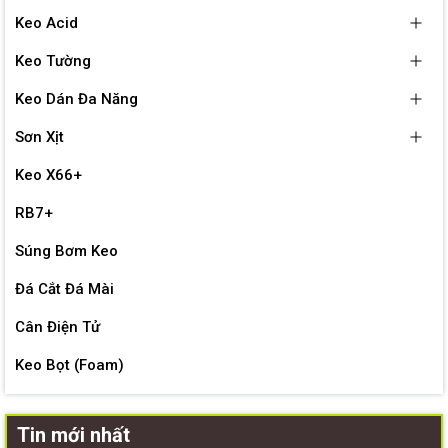
Keo Acid
Keo Tường
Keo Dán Đa Năng
Sơn Xịt
Keo X66+
RB7+
Súng Bơm Keo
Đá Cắt Đá Mài
Cân Điện Tử
Keo Bọt (Foam)
Tin mới nhất