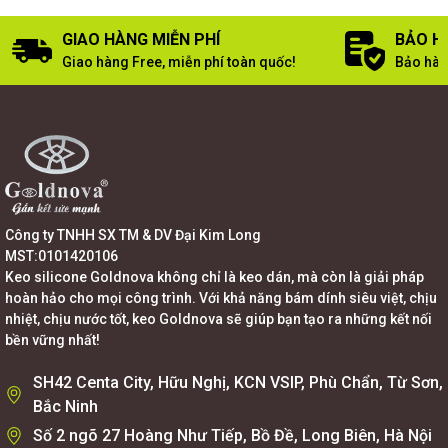
GIAO HÀNG MIỄN PHÍ
BẢO H
Giao hàng Free, miễn phí toàn quốc!
Bảo hàn
Công ty TNHH SX TM & DV Đại Kim Long
MST:0101420106
Keo silicone Goldnova không chỉ là keo dán, mà còn là giải pháp
hoàn hảo cho mọi công trình. Với khả năng bám dính siêu việt, chịu
nhiệt, chịu nước tốt, keo Goldnova sẽ giúp bạn tạo ra những kết nối
bền vững nhất!
SH42 Centa City, Hữu Nghị, KCN VSIP, Phù Chẩn, Từ Sơn,
Bắc Ninh
Số 2 ngõ 27 Hoàng Như Tiếp, Bồ Đề, Long Biên, Hà Nội