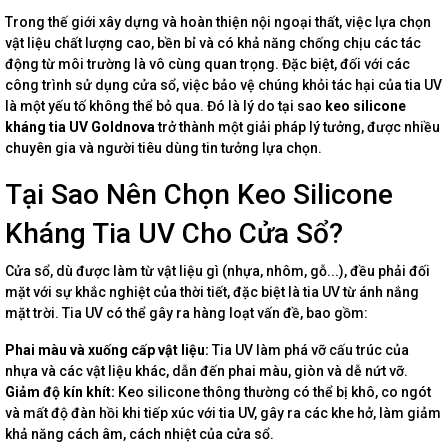
Trong thế giới xây dựng và hoàn thiện nội ngoại thất, việc lựa chọn
vật liệu chất lượng cao, bền bỉ và có khả năng chống chịu các tác
động từ môi trường là vô cùng quan trọng. Đặc biệt, đối với các
công trình sử dụng cửa sổ, việc bảo vệ chúng khỏi tác hại của tia UV
là một yếu tố không thể bỏ qua. Đó là lý do tại sao
keo silicone
kháng tia UV Goldnova
trở thành một giải pháp lý tưởng, được nhiều
chuyên gia và người tiêu dùng tin tưởng lựa chọn.
Tại Sao Nên Chọn Keo Silicone
Kháng Tia UV Cho Cửa Sổ?
Cửa sổ, dù được làm từ vật liệu gì (nhựa, nhôm, gỗ...), đều phải đối
mặt với sự khắc nghiệt của thời tiết, đặc biệt là tia UV từ ánh nắng
mặt trời. Tia UV có thể gây ra hàng loạt vấn đề, bao gồm:
Phai màu và xuống cấp vật liệu:
Tia UV làm phá vỡ cấu trúc của
nhựa và các vật liệu khác, dẫn đến phai màu, giòn và dễ nứt vỡ.
Giảm độ kín khít:
Keo silicone thông thường có thể bị khô, co ngót
và mất độ đàn hồi khi tiếp xúc với tia UV, gây ra các khe hở, làm giảm
khả năng cách âm, cách nhiệt của cửa sổ.