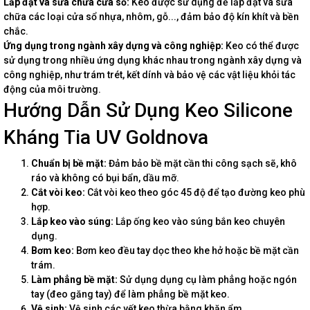
Lắp đặt và sửa chữa cửa sổ:
Keo được sử dụng để lắp đặt và sửa
chữa các loại cửa sổ nhựa, nhôm, gỗ..., đảm bảo độ kín khít và bền
chắc.
Ứng dụng trong ngành xây dựng và công nghiệp:
Keo có thể được
sử dụng trong nhiều ứng dụng khác nhau trong ngành xây dựng và
công nghiệp, như trám trét, kết dính và bảo vệ các vật liệu khỏi tác
động của môi trường.
Hướng Dẫn Sử Dụng Keo Silicone
Kháng Tia UV Goldnova
Chuẩn bị bề mặt:
Đảm bảo bề mặt cần thi công sạch sẽ, khô
ráo và không có bụi bẩn, dầu mỡ.
Cắt vòi keo:
Cắt vòi keo theo góc 45 độ để tạo đường keo phù
hợp.
Lắp keo vào súng:
Lắp ống keo vào súng bắn keo chuyên
dụng.
Bơm keo:
Bơm keo đều tay dọc theo khe hở hoặc bề mặt cần
trám.
Làm phẳng bề mặt:
Sử dụng dụng cụ làm phẳng hoặc ngón
tay (đeo găng tay) để làm phẳng bề mặt keo.
Vệ sinh:
Vệ sinh các vết keo thừa bằng khăn ẩm.