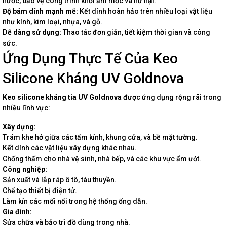
nước, bảo vệ công trình khỏi ẩm mốc và hư hại.
Độ bám dính mạnh mẽ:
Kết dính hoàn hảo trên nhiều loại vật liệu
như kính, kim loại, nhựa, và gỗ.
Dễ dàng sử dụng:
Thao tác đơn giản, tiết kiệm thời gian và công
sức.
Ứng Dụng Thực Tế Của Keo
Silicone Kháng UV Goldnova
Keo silicone kháng tia UV Goldnova
được ứng dụng rộng rãi trong
nhiều lĩnh vực:
Xây dựng:
Trám khe hở giữa các tấm kính, khung cửa, và bề mặt tường.
Kết dính các vật liệu xây dựng khác nhau.
Chống thấm cho nhà vệ sinh, nhà bếp, và các khu vực ẩm ướt.
Công nghiệp:
Sản xuất và lắp ráp ô tô, tàu thuyền.
Chế tạo thiết bị điện tử.
Làm kín các mối nối trong hệ thống ống dẫn.
Gia đình:
Sửa chữa và bảo trì đồ dùng trong nhà.