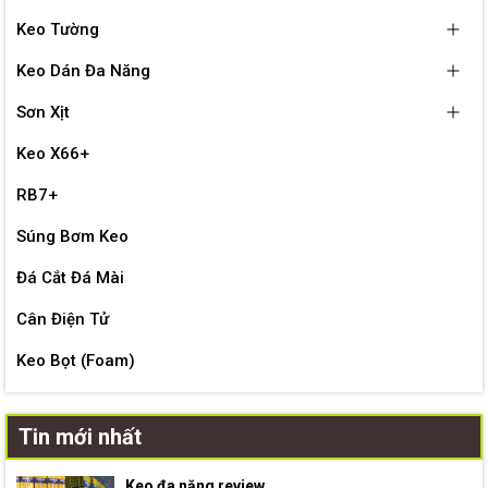
Keo Tường
Keo Dán Đa Năng
Sơn Xịt
Keo X66+
RB7+
Súng Bơm Keo
Đá Cắt Đá Mài
Cân Điện Tử
Keo Bọt (Foam)
Tin mới nhất
Keo đa năng review