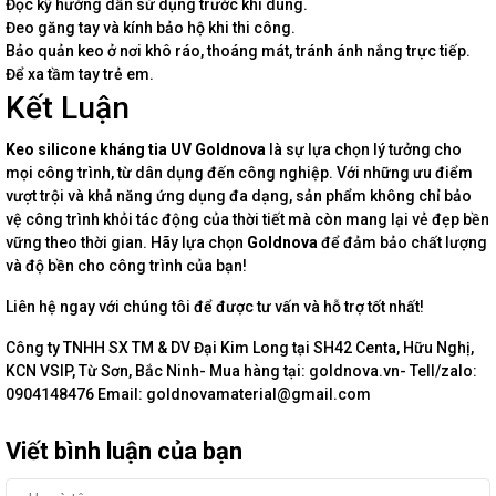
Đọc kỹ hướng dẫn sử dụng trước khi dùng.
Đeo găng tay và kính bảo hộ khi thi công.
Bảo quản keo ở nơi khô ráo, thoáng mát, tránh ánh nắng trực tiếp.
Để xa tầm tay trẻ em.
Kết Luận
Keo silicone kháng tia UV Goldnova
là sự lựa chọn lý tưởng cho
mọi công trình, từ dân dụng đến công nghiệp. Với những ưu điểm
vượt trội và khả năng ứng dụng đa dạng, sản phẩm không chỉ bảo
vệ công trình khỏi tác động của thời tiết mà còn mang lại vẻ đẹp bền
vững theo thời gian. Hãy lựa chọn
Goldnova
để đảm bảo chất lượng
và độ bền cho công trình của bạn!
Liên hệ ngay với chúng tôi để được tư vấn và hỗ trợ tốt nhất!
Công ty TNHH SX TM & DV Đại Kim Long tại SH42 Centa, Hữu Nghị,
KCN VSIP, Từ Sơn, Bắc Ninh- Mua hàng tại: goldnova.vn- Tell/zalo:
0904148476 Email: goldnovamaterial@gmail.com
Viết bình luận của bạn