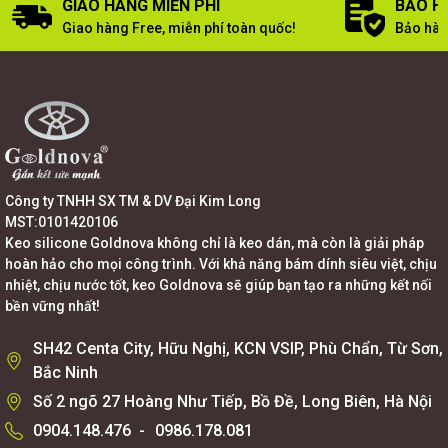
GIAO HÀNG MIỄN PHÍ
BẢO H
Giao hàng Free, miễn phí toàn quốc!
Bảo hàn
Công ty TNHH SX TM & DV Đại Kim Long
MST:0101420106
Keo silicone Goldnova không chỉ là keo dán, mà còn là giải pháp
hoàn hảo cho mọi công trình. Với khả năng bám dính siêu việt, chịu
nhiệt, chịu nước tốt, keo Goldnova sẽ giúp bạn tạo ra những kết nối
bền vững nhất!
SH42 Centa City, Hữu Nghị, KCN VSIP, Phù Chẩn, Từ Sơn,
Bắc Ninh
Số 2 ngõ 27 Hoàng Như Tiếp, Bồ Đề, Long Biên, Hà Nội
0904.148.476
-
0986.178.081