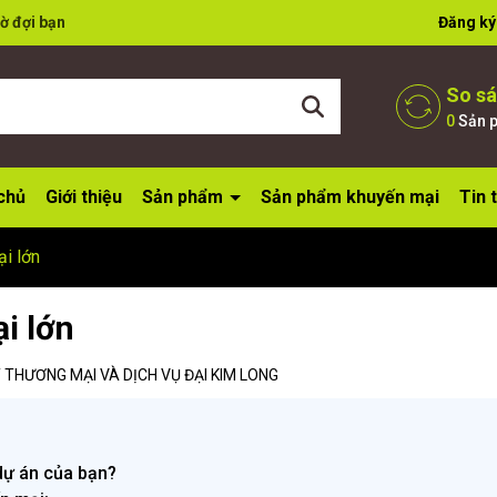
ờ đợi bạn
Đăng ký
So s
0
Sản 
chủ
Giới thiệu
Sản phẩm
Sản phẩm khuyến mại
Tin 
ại lớn
i lớn
THƯƠNG MẠI VÀ DỊCH VỤ ĐẠI KIM LONG
dự án của bạn?