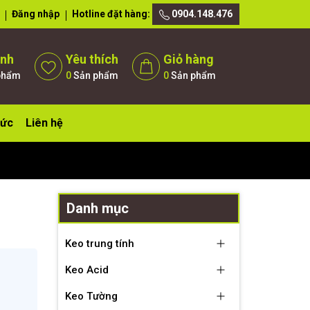
Đăng nhập
Hotline đặt hàng:
0904.148.476
ánh
Yêu thích
Giỏ hàng
phẩm
0
Sản phẩm
0
Sản phẩm
tức
Liên hệ
Danh mục
Keo trung tính
Keo Acid
Keo Tường