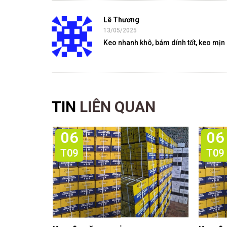
Lê Thương
13/05/2025
Keo nhanh khô, bám dính tốt, keo mịn
TIN
LIÊN QUAN
06
06
T09
T09