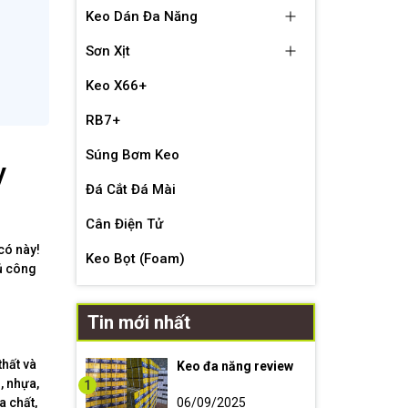
Keo Dán Đa Năng
Sơn Xịt
Keo X66+
RB7+
Súng Bơm Keo
y
Đá Cắt Đá Mài
Cân Điện Tử
có này!
Keo Bọt (Foam)
hủ công
Tin mới nhất
thất và
Keo đa năng review
, nhựa,
1
a chất,
06/09/2025