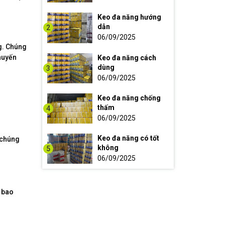
Keo đa năng hướng
dẫn
2
06/09/2025
g. Chúng
huyến
Keo đa năng cách
dùng
3
06/09/2025
Keo đa năng chống
thấm
4
06/09/2025
Keo đa năng có tốt
i chúng
không
5
06/09/2025
i bao