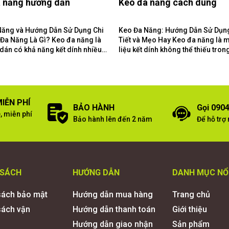
 năng hướng dẫn
Keo đa năng cách dùng
Năng và Hướng Dẫn Sử Dụng Chi
Keo Đa Năng: Hướng Dẫn Sử Dụn
Tiết và Mẹo Hay Keo đa năng là một vật
 dán có khả năng kết dính nhiều
liệu kết dính không thể thiếu tron
liệu khác...
gia đình và xưởng làm...
IỄN PHÍ
BẢO HÀNH
Gọi 0904
, miễn phí
Bảo hành lên đến 2 năm
Để hỗ trợ
 SÁCH
HƯỚNG DẪN
DANH MỤC NỔ
sách bảo mật
Hướng dẫn mua hàng
Trang chủ
sách vận
Hướng dẫn thanh toán
Giới thiệu
Hướng dẫn giao nhận
Sản phẩm