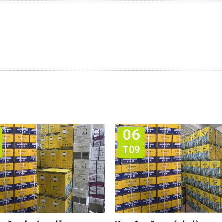
06
T09