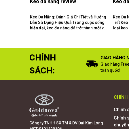
Keo đa năng review
Keo đa
Keo Đa Năng: Đánh Giá Chi Tiết và Hướng
Keo Đa 
Dẫn Sử Dụng Hiệu Quả Trong cuộc sống
Tiết Keo Đa Năng Là Gì? Keo đa năng là
hiện đại, keo đa năng đã trở thành một vật
loại keo
liệu không thể thiếu...
loại vật 
CHÍNH
GIAO HÀNG M
Giao hàng Free
SÁCH:
toàn quốc!
CHÍNH
Chính 
Chính 
Công ty TNHH SX TM & DV Đại Kim Long
chuyển
MST:0101420106