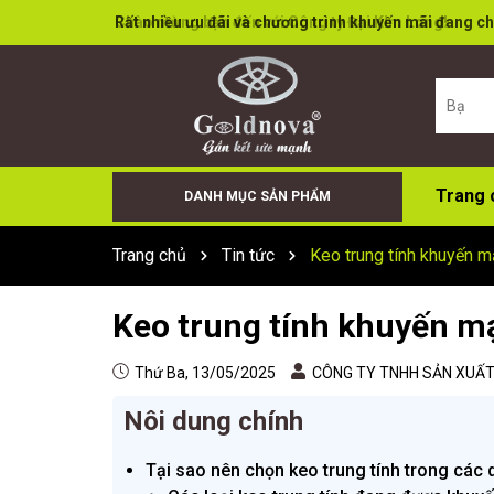
Rất nhiều ưu đãi và chương trình khuyến mãi đang ch
Trang 
DANH MỤC SẢN PHẨM
Keo Bọt (Foam)
Cân Điện Tử
Đá Cắt Đá Mài
Súng Bơm Keo
Keo X66+
Sơn Xịt
Keo Dán Đa Năng
Keo Tường
Keo Acid
Keo trung tính
Trang chủ
Tin tức
Keo trung tính khuyến m
Keo trung tính khuyến mạ
Thứ Ba, 13/05/2025
CÔNG TY TNHH SẢN XUẤT 
Nôi dung chính
Tại sao nên chọn keo trung tính trong các 