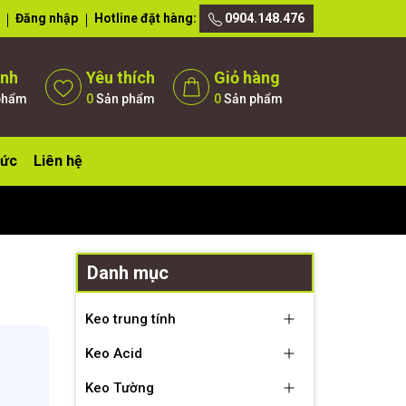
Đăng nhập
Hotline đặt hàng:
0904.148.476
ánh
Yêu thích
Giỏ hàng
phẩm
0
Sản phẩm
0
Sản phẩm
tức
Liên hệ
Danh mục
Keo trung tính
Keo Acid
Keo Tường