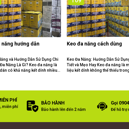
T09
 năng hướng dẫn
Keo đa năng cách dùng
Năng và Hướng Dẫn Sử Dụng Chi
Keo Đa Năng: Hướng Dẫn Sử Dụn
Tiết và Mẹo Hay Keo đa năng là một vật
 dán có khả năng kết dính nhiều
liệu kết dính không thể thiếu tron
liệu khác...
gia đình và xưởng làm...
IỄN PHÍ
BẢO HÀNH
Gọi 0904
, miễn phí
Bảo hành lên đến 2 năm
Để hỗ trợ