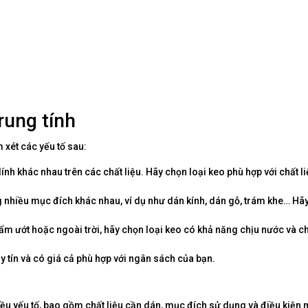
ung tính
 xét các yếu tố sau:
ính khác nhau trên các chất liệu. Hãy chọn loại keo phù hợp với chất l
 nhiều mục đích khác nhau, ví dụ như dán kính, dán gỗ, trám khe… Hã
 ướt hoặc ngoài trời, hãy chọn loại keo có khả năng chịu nước và ch
 tín và có giá cả phù hợp với ngân sách của bạn.
hiều yếu tố, bao gồm chất liệu cần dán, mục đích sử dụng và điều kiện 