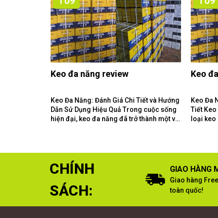
T09
T09
Keo đa năng review
Keo đa
Keo Đa Năng: Đánh Giá Chi Tiết và Hướng
Keo Đa 
Dẫn Sử Dụng Hiệu Quả Trong cuộc sống
Tiết Keo Đa Năng Là Gì? Keo đa năng là
hiện đại, keo đa năng đã trở thành một vật
loại keo
liệu không thể thiếu...
loại vật 
CHÍNH
GIAO HÀNG M
Giao hàng Free
SÁCH:
toàn quốc!