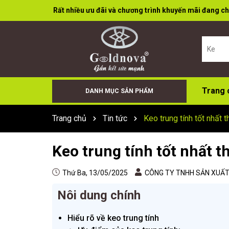
Rất nhiều ưu đãi và chương trình khuyến mãi đang ch
Trang 
DANH MỤC SẢN PHẨM
Keo Bọt (Foam)
Cân Điện Tử
Đá Cắt Đá Mài
Súng Bơm Keo
Keo X66+
Sơn Xịt
Keo Dán Đa Năng
Keo Tường
Keo Acid
Keo trung tính
Trang chủ
Tin tức
Keo trung tính tốt nhất 
Keo trung tính tốt nhất t
Thứ Ba, 13/05/2025
CÔNG TY TNHH SẢN XUẤT 
Nôi dung chính
Hiểu rõ về keo trung tính