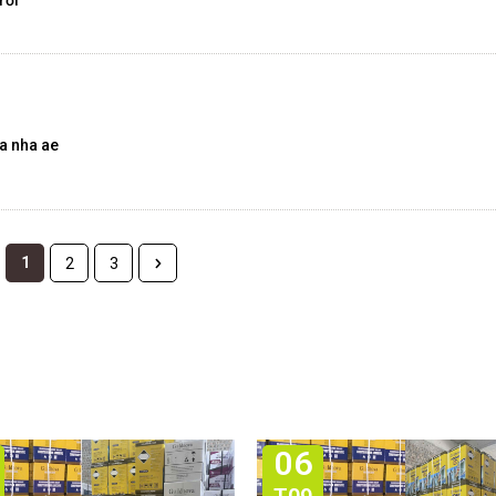
rồi
ua nha ae
1
2
3
06