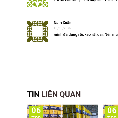
Tôi đã bán sản phẩm này trên 10 năm 
Nam Xuân
13/05/2025
mình đã dùng rồi, keo rất dai. Nên m
TIN
LIÊN QUAN
06
06