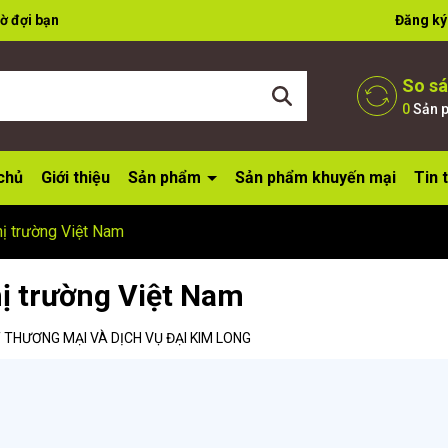
ờ đợi bạn
Đăng ký
So s
0
Sản 
chủ
Giới thiệu
Sản phẩm
Sản phẩm khuyến mại
Tin 
thị trường Việt Nam
hị trường Việt Nam
THƯƠNG MẠI VÀ DỊCH VỤ ĐẠI KIM LONG