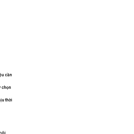
iệu cần
y chọn
ịu thời
môi