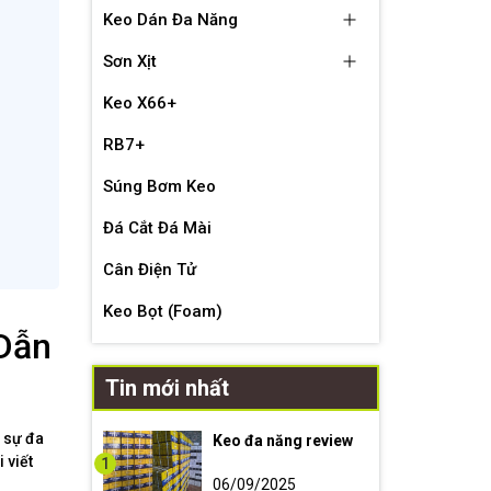
Keo Dán Đa Năng
Sơn Xịt
Keo X66+
RB7+
Súng Bơm Keo
Đá Cắt Đá Mài
Cân Điện Tử
Keo Bọt (Foam)
 Dẫn
Tin mới nhất
i sự đa
Keo đa năng review
 viết
1
06/09/2025