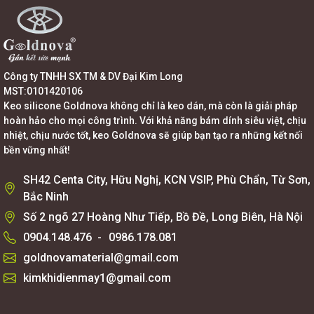
Công ty TNHH SX TM & DV Đại Kim Long
MST:0101420106
Keo silicone Goldnova không chỉ là keo dán, mà còn là giải pháp
hoàn hảo cho mọi công trình. Với khả năng bám dính siêu việt, chịu
nhiệt, chịu nước tốt, keo Goldnova sẽ giúp bạn tạo ra những kết nối
bền vững nhất!
SH42 Centa City, Hữu Nghị, KCN VSIP, Phù Chẩn, Từ Sơn,
Bắc Ninh
Số 2 ngõ 27 Hoàng Như Tiếp, Bồ Đề, Long Biên, Hà Nội
0904.148.476
-
0986.178.081
goldnovamaterial@gmail.com
kimkhidienmay1@gmail.com