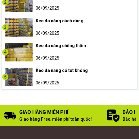
2
06/09/2025
Keo đa năng cách dùng
3
06/09/2025
Keo đa năng chống thấm
4
06/09/2025
Keo đa năng có tốt không
5
06/09/2025
GIAO HÀNG MIỄN PHÍ
BẢO H
Giao hàng Free, miễn phí toàn quốc!
Bảo hàn