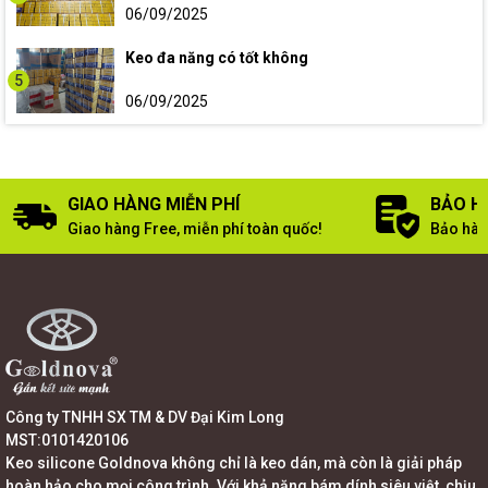
06/09/2025
Keo đa năng có tốt không
5
06/09/2025
GIAO HÀNG MIỄN PHÍ
BẢO H
Giao hàng Free, miễn phí toàn quốc!
Bảo hàn
Công ty TNHH SX TM & DV Đại Kim Long
MST:0101420106
Keo silicone Goldnova không chỉ là keo dán, mà còn là giải pháp
hoàn hảo cho mọi công trình. Với khả năng bám dính siêu việt, chịu