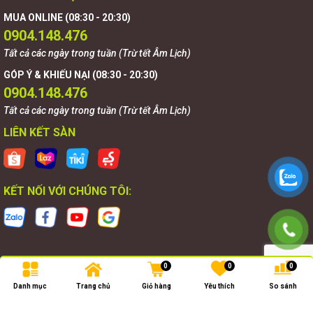
MUA ONLINE (08:30 - 20:30)
0904.148.476
Tất cả các ngày trong tuần (Trừ tết Âm Lịch)
GÓP Ý & KHIẾU NẠI (08:30 - 20:30)
0904.148.476
Tất cả các ngày trong tuần (Trừ tết Âm Lịch)
LIÊN KẾT SÀN
KẾT NỐI VỚI CHÚNG TÔI:
0
0
0
Bản quyền thuộc về
Goldnova
.
Danh mục
Trang chủ
Giỏ hàng
Yêu thích
So sánh
Cung cấp bởi
Goldnova