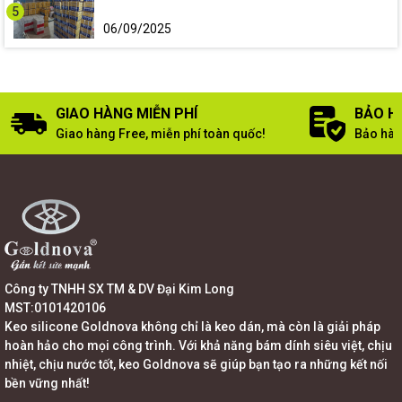
5
06/09/2025
GIAO HÀNG MIỄN PHÍ
BẢO H
Giao hàng Free, miễn phí toàn quốc!
Bảo hàn
Công ty TNHH SX TM & DV Đại Kim Long
MST:0101420106
Keo silicone Goldnova không chỉ là keo dán, mà còn là giải pháp
hoàn hảo cho mọi công trình. Với khả năng bám dính siêu việt, chịu
nhiệt, chịu nước tốt, keo Goldnova sẽ giúp bạn tạo ra những kết nối
bền vững nhất!