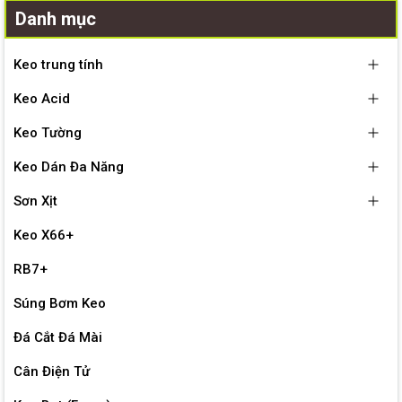
Danh mục
Keo trung tính
Keo Acid
Keo Tường
Keo Dán Đa Năng
Sơn Xịt
Keo X66+
RB7+
Súng Bơm Keo
Đá Cắt Đá Mài
Cân Điện Tử