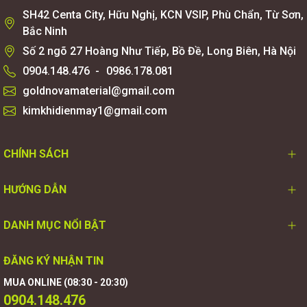
SH42 Centa City, Hữu Nghị, KCN VSIP, Phù Chẩn, Từ Sơn,
Bắc Ninh
Số 2 ngõ 27 Hoàng Như Tiếp, Bồ Đề, Long Biên, Hà Nội
0904.148.476
-
0986.178.081
goldnovamaterial@gmail.com
kimkhidienmay1@gmail.com
CHÍNH SÁCH
HƯỚNG DẪN
DANH MỤC NỔI BẬT
ĐĂNG KÝ NHẬN TIN
MUA ONLINE (08:30 - 20:30)
0904.148.476