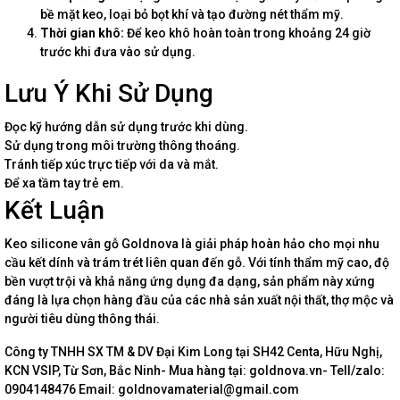
bề mặt keo, loại bỏ bọt khí và tạo đường nét thẩm mỹ.
Thời gian khô:
Để keo khô hoàn toàn trong khoảng 24 giờ
trước khi đưa vào sử dụng.
Lưu Ý Khi Sử Dụng
Đọc kỹ hướng dẫn sử dụng trước khi dùng.
Sử dụng trong môi trường thông thoáng.
Tránh tiếp xúc trực tiếp với da và mắt.
Để xa tầm tay trẻ em.
Kết Luận
Keo silicone vân gỗ Goldnova là giải pháp hoàn hảo cho mọi nhu
cầu kết dính và trám trét liên quan đến gỗ. Với tính thẩm mỹ cao, độ
bền vượt trội và khả năng ứng dụng đa dạng, sản phẩm này xứng
đáng là lựa chọn hàng đầu của các nhà sản xuất nội thất, thợ mộc và
người tiêu dùng thông thái.
Công ty TNHH SX TM & DV Đại Kim Long tại SH42 Centa, Hữu Nghị,
KCN VSIP, Từ Sơn, Bắc Ninh- Mua hàng tại: goldnova.vn- Tell/zalo:
0904148476 Email: goldnovamaterial@gmail.com