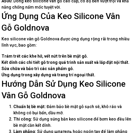
A500:
Dòng keo silicone vân gỗ cao cấp, có độ bền vượt trội và khả
năng chống nấm mốc tuyệt vời.
Ứng Dụng Của Keo Silicone Vân
Gỗ Goldnova
Keo silicone vân gỗ Goldnova được ứng dụng rộng rãi trong nhiều
lĩnh vực, bao gồm:
Trám trét các khe hở, vết nứt trên bề mặt gỗ.
Kết dính các chi tiết gỗ trong quá trình sản xuất và lắp đặt nội thất.
Sửa chữa và bảo trì các sản phẩm gỗ.
Ứng dụng trong xây dựng và trang trí ngoại thất.
Hướng Dẫn Sử Dụng Keo Silicone
Vân Gỗ Goldnova
Chuẩn bị bề mặt:
Đảm bảo bề mặt gỗ sạch sẽ, khô ráo và
không có bụi bẩn, dầu mỡ.
Thi công:
Sử dụng súng bắn keo silicone để bơm keo đều lên
bề mặt cần kết dính.
Làm phẳng:
Sử dụng шпатель hoặc ngón tay để làm phẳng