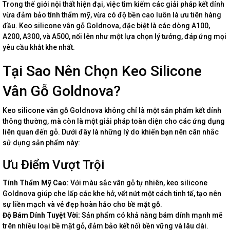
Trong thế giới nội thất hiện đại, việc tìm kiếm các giải pháp kết dính
vừa đảm bảo tính thẩm mỹ, vừa có độ bền cao luôn là ưu tiên hàng
đầu. Keo silicone vân gỗ Goldnova, đặc biệt là các dòng A100,
A200, A300, và A500, nổi lên như một lựa chọn lý tưởng, đáp ứng mọi
yêu cầu khắt khe nhất.
Tại Sao Nên Chọn Keo Silicone
Vân Gỗ Goldnova?
Keo silicone vân gỗ Goldnova không chỉ là một sản phẩm kết dính
thông thường, mà còn là một giải pháp toàn diện cho các ứng dụng
liên quan đến gỗ. Dưới đây là những lý do khiến bạn nên cân nhắc
sử dụng sản phẩm này:
Ưu Điểm Vượt Trội
Tính Thẩm Mỹ Cao:
Với màu sắc vân gỗ tự nhiên, keo silicone
Goldnova giúp che lấp các khe hở, vết nứt một cách tinh tế, tạo nên
sự liền mạch và vẻ đẹp hoàn hảo cho bề mặt gỗ.
Độ Bám Dính Tuyệt Vời:
Sản phẩm có khả năng bám dính mạnh mẽ
trên nhiều loại bề mặt gỗ, đảm bảo kết nối bền vững và lâu dài.