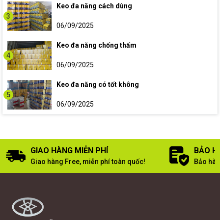
Keo đa năng cách dùng
3
06/09/2025
Keo đa năng chống thấm
4
06/09/2025
Keo đa năng có tốt không
5
06/09/2025
GIAO HÀNG MIỄN PHÍ
BẢO H
Giao hàng Free, miễn phí toàn quốc!
Bảo hàn