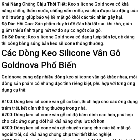
Khả Năng Chống Chịu Thời Tiết:
Keo silicone Goldnova có khả
năng chống thấm nước, chống nấm mốc, và chịu được tác động của
môi trường, giúp bảo vệ bề mặt gỗ khỏi các tác nhân gây hại.
Độ Đàn Hồi Cao:
Sản phẩm duy trì độ đàn hồi tốt sau khi khô, giúp
giảm thiểu tình trạng nứt vỡ do sự co ngót của gỗ.
Dễ Sử Dụng:
Keo silicone Goldnova có dạng tuýp tiện lợi, dễ dàng
thi công bằng súng bắn keo silicone thông thường.
Các Dòng Keo Silicone Vân Gỗ
Goldnova Phổ Biến
Goldnova cung cấp nhiều dòng keo silicone vân gỗ khác nhau, mỗi
dòng sản phẩm có những đặc tính riêng biệt, phù hợp với từng ứng
dụng cụ thể:
A100:
Dòng keo silicone vân gỗ cơ bản, thích hợp cho các ứng dụng
trám trét, kết dính thông thường trong nhà.
A200:
Dòng keo silicone vân gỗ có độ bám dính cao hơn, phù hợp
cho các ứng dụng đòi hỏi khả năng chịu lực tốt hơn.
A300:
Dòng keo silicone vân gỗ chuyên dụng cho các bề mặt gỗ
ngoài trời, có khả năng chống chịu thời tiết khắc nghiệt.