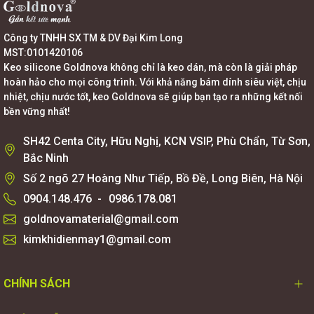
Công ty TNHH SX TM & DV Đại Kim Long
MST:0101420106
Keo silicone Goldnova không chỉ là keo dán, mà còn là giải pháp
hoàn hảo cho mọi công trình. Với khả năng bám dính siêu việt, chịu
nhiệt, chịu nước tốt, keo Goldnova sẽ giúp bạn tạo ra những kết nối
bền vững nhất!
SH42 Centa City, Hữu Nghị, KCN VSIP, Phù Chẩn, Từ Sơn,
Bắc Ninh
Số 2 ngõ 27 Hoàng Như Tiếp, Bồ Đề, Long Biên, Hà Nội
0904.148.476
-
0986.178.081
goldnovamaterial@gmail.com
kimkhidienmay1@gmail.com
CHÍNH SÁCH