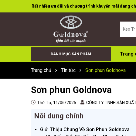
Rất nhiều ưu đãi và chương trình khuyến mãi đang ch
Trang 
DANH MỤC SẢN PHẨM
Keo Bọt (Foam)
Cân Điện Tử
Đá Cắt Đá Mài
Súng Bơm Keo
Keo X66+
Sơn Xịt
Keo Dán Đa Năng
Keo Tường
Keo Acid
Keo trung tính
Trang chủ
Tin tức
Sơn phun Goldnova
Sơn phun Goldnova
Thứ Tư, 11/06/2025
CÔNG TY TNHH SẢN XUẤT 
Nôi dung chính
Giới Thiệu Chung Về Sơn Phun Goldnova