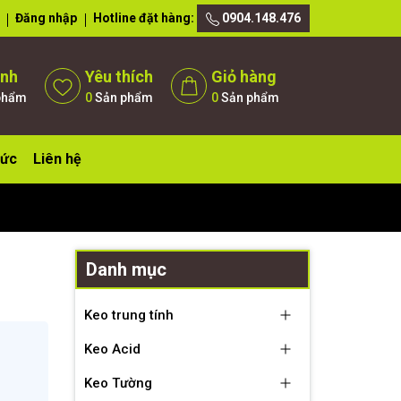
Đăng nhập
Hotline đặt hàng:
0904.148.476
ánh
Yêu thích
Giỏ hàng
phẩm
0
Sản phẩm
0
Sản phẩm
tức
Liên hệ
Danh mục
Keo trung tính
Keo Acid
Keo Tường