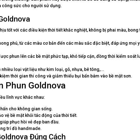
 và công sức cho người sử dụng.
 Goldnova
tốt với các điều kiện thời tiết khắc nghiệt, không bị phai màu, bong 
ong phú, từ các màu cơ bản đến các màu sắc đặc biệt, đáp ứng mọi 
được phun lên các bề mặt phức tạp, khó tiếp cận, đồng thời kiểm soát 
hiều loại vật liệu như kim loại, gỗ, nhựa, bê tông,...
kiệm thời gian thi công và giảm thiểu bụi bẩn bám vào bề mặt sơn.
n Phun Goldnova
ều lĩnh vực khác nhau:
 nhấn cho không gian sống.
o vệ bề mặt khỏi tác động của thời tiết.
 giúp phục hồi vẻ đẹp ban đầu.
ang trí đồ handmade.
oldnova Đúng Cách