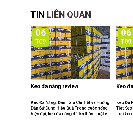
TIN
LIÊN QUAN
06
06
T09
T09
Keo đa năng review
Keo đa
Keo Đa Năng: Đánh Giá Chi Tiết và Hướng
Keo Đa 
Dẫn Sử Dụng Hiệu Quả Trong cuộc sống
Tiết Keo Đa Năng Là Gì? Keo đa năng là
hiện đại, keo đa năng đã trở thành một vật
loại keo
liệu không thể thiếu...
loại vật 