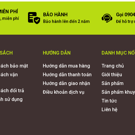
IỄN PHÍ
BẢO HÀNH
Gọi 0904
, miễn phí
Bảo hành lên đến 2 năm
Để hỗ trợ
 SÁCH
HƯỚNG DẪN
DANH MỤC NỔ
sách bảo mật
Hướng dẫn mua hàng
Trang chủ
sách vận
Hướng dẫn thanh toán
Giới thiệu
Hướng dẫn giao nhận
Sản phẩm
ách đổi trả
Điều khoản dịch vụ
Sản phẩm khuy
nh sử dụng
Tin tức
Liên hệ