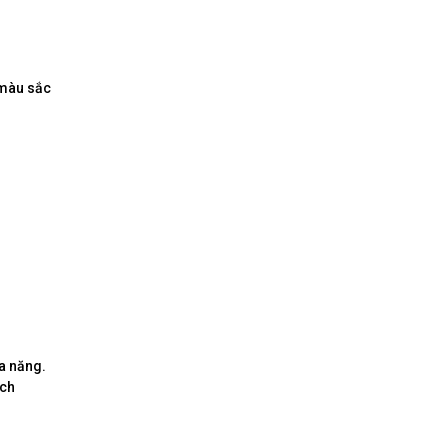
 màu sắc
a năng.
ách