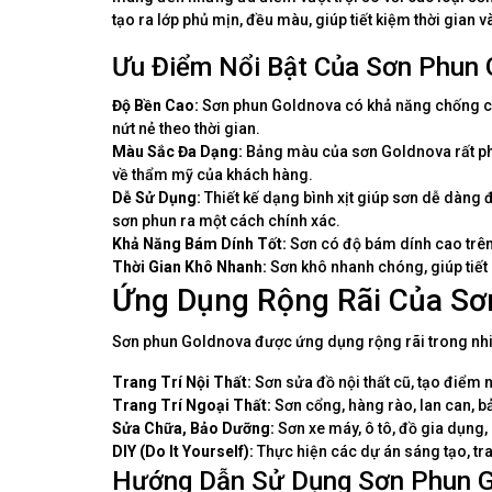
tạo ra lớp phủ mịn, đều màu, giúp tiết kiệm thời gian
Ưu Điểm Nổi Bật Của Sơn Phun
Độ Bền Cao:
Sơn phun Goldnova có khả năng chống chịu 
nứt nẻ theo thời gian.
Màu Sắc Đa Dạng:
Bảng màu của sơn Goldnova rất ph
về thẩm mỹ của khách hàng.
Dễ Sử Dụng:
Thiết kế dạng bình xịt giúp sơn dễ dàng 
sơn phun ra một cách chính xác.
Khả Năng Bám Dính Tốt:
Sơn có độ bám dính cao trên n
Thời Gian Khô Nhanh:
Sơn khô nhanh chóng, giúp tiết 
Ứng Dụng Rộng Rãi Của Sơ
Sơn phun Goldnova được ứng dụng rộng rãi trong nhi
Trang Trí Nội Thất:
Sơn sửa đồ nội thất cũ, tạo điểm
Trang Trí Ngoại Thất:
Sơn cổng, hàng rào, lan can, bả
Sửa Chữa, Bảo Dưỡng:
Sơn xe máy, ô tô, đồ gia dụng,
DIY (Do It Yourself):
Thực hiện các dự án sáng tạo, tr
Hướng Dẫn Sử Dụng Sơn Phun G