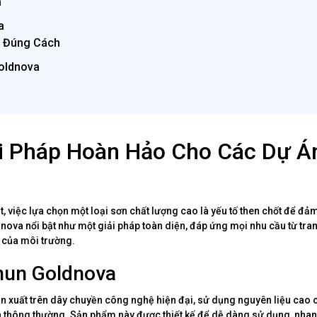
a
a
a Đúng Cách
oldnova
ải Pháp Hoàn Hảo Cho Các Dự Á
t, việc lựa chọn một loại sơn chất lượng cao là yếu tố then chốt để đả
ova nổi bật như một giải pháp toàn diện, đáp ứng mọi nhu cầu từ trang
g của môi trường.
hun Goldnova
 xuất trên dây chuyền công nghệ hiện đại, sử dụng nguyên liệu cao 
n thông thường. Sản phẩm này được thiết kế để dễ dàng sử dụng, nhan