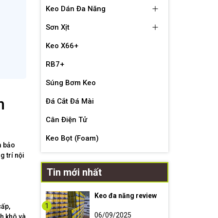
Keo Dán Đa Năng
Sơn Xịt
Keo X66+
RB7+
Súng Bơm Keo
n
Đá Cắt Đá Mài
Cân Điện Tử
Keo Bọt (Foam)
m bảo
 trí nội
Tin mới nhất
Keo đa năng review
1
cấp,
06/09/2025
h khô và