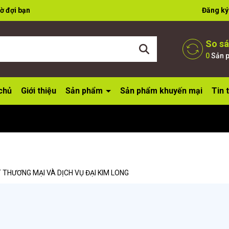
ờ đợi bạn
Đăng ký
So s
0
Sản 
chủ
Giới thiệu
Sản phẩm
Sản phẩm khuyến mại
Tin 
THƯƠNG MẠI VÀ DỊCH VỤ ĐẠI KIM LONG