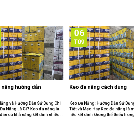
06
T09
 năng hướng dẫn
Keo đa năng cách dùng
Năng và Hướng Dẫn Sử Dụng Chi
Keo Đa Năng: Hướng Dẫn Sử Dụn
Tiết và Mẹo Hay Keo đa năng là một vật
 dán có khả năng kết dính nhiều
liệu kết dính không thể thiếu tron
liệu khác...
gia đình và xưởng làm...