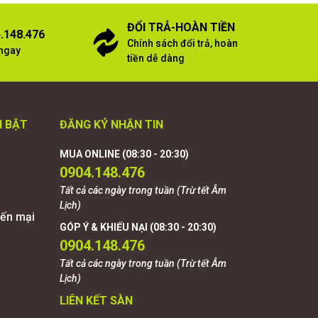
ĐỔI TRẢ-HOÀN TIỀN
.148.476
Chính sách đổi trả, hoàn
 ngay
tiền dễ dàng
I BẬT
ĐĂNG KÝ NHẬN TIN
MUA ONLINE (08:30 - 20:30)
0904.148.476
Tất cả các ngày trong tuần (Trừ tết Âm
Lịch)
ến mại
GÓP Ý & KHIẾU NẠI (08:30 - 20:30)
0904.148.476
Tất cả các ngày trong tuần (Trừ tết Âm
Lịch)
LIÊN KẾT SÀN