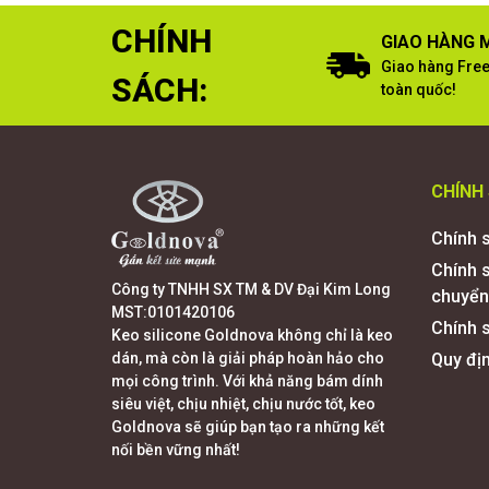
CHÍNH
GIAO HÀNG M
Giao hàng Free
SÁCH:
toàn quốc!
CHÍNH
Chính 
Chính 
Công ty TNHH SX TM & DV Đại Kim Long
chuyển
MST:0101420106
Chính s
Keo silicone Goldnova không chỉ là keo
dán, mà còn là giải pháp hoàn hảo cho
Quy đị
mọi công trình. Với khả năng bám dính
siêu việt, chịu nhiệt, chịu nước tốt, keo
Goldnova sẽ giúp bạn tạo ra những kết
nối bền vững nhất!