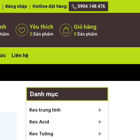
Đăng nhập
Hotline đặt hàng:
0904.148.476
ánh
Yêu thích
Giỏ hàng
phẩm
0
Sản phẩm
0
Sản phẩm
tức
Liên hệ
Danh mục
Keo trung tính
Keo Acid
Keo Tường