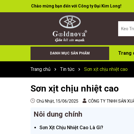
Rất nhiều ưu đãi và chương trình khuyến mãi đang ch
Trang 
DANH MỤC SẢN PHẨM
Keo Bọt (Foam)
Cân Điện Tử
Đá Cắt Đá Mài
Súng Bơm Keo
Keo X66+
Sơn Xịt
Keo Dán Đa Năng
Keo Tường
Keo Acid
Keo trung tính
Trang chủ
Tin tức
Sơn xịt chịu nhiệt cao
Sơn xịt chịu nhiệt cao
Chủ Nhật, 15/06/2025
CÔNG TY TNHH SẢN XUẤ
Nôi dung chính
Sơn Xịt Chịu Nhiệt Cao Là Gì?