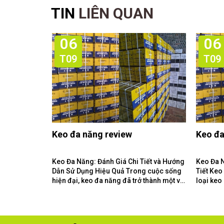
TIN
LIÊN QUAN
06
06
T09
T09
Keo đa năng review
Keo đa
Keo Đa Năng: Đánh Giá Chi Tiết và Hướng
Keo Đa 
Dẫn Sử Dụng Hiệu Quả Trong cuộc sống
Tiết Keo Đa Năng Là Gì? Keo đa năng là
hiện đại, keo đa năng đã trở thành một vật
loại keo
liệu không thể thiếu...
loại vật 