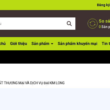
ờ đợi bạn
Đăng ký
So s
0
Sản 
chủ
Giới thiệu
Sản phẩm
Sản phẩm khuyến mại
Tin 
T THƯƠNG MẠI VÀ DỊCH VỤ ĐẠI KIM LONG