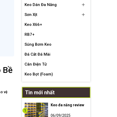
Keo Dán Đa Năng
Sơn Xịt
Keo X66+
RB7+
Súng Bơm Keo
Đá Cắt Đá Mài
Cân Điện Tử
o Bề
Keo Bọt (Foam)
Tin mới nhất
ảo vệ
Keo đa năng review
1
06/09/2025