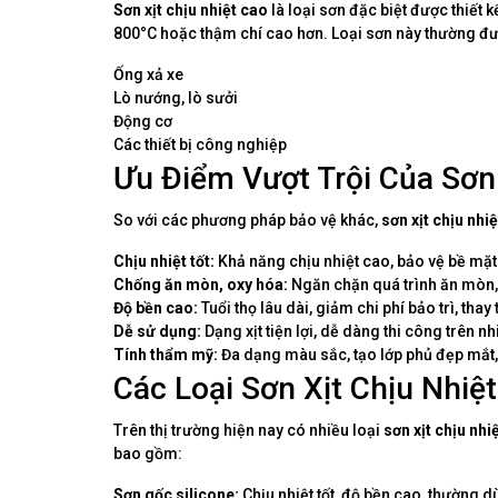
Sơn xịt chịu nhiệt cao
là loại sơn đặc biệt được thiết 
800°C hoặc thậm chí cao hơn. Loại sơn này thường đ
Ống xả xe
Lò nướng, lò sưởi
Động cơ
Các thiết bị công nghiệp
Ưu Điểm Vượt Trội Của Sơn 
So với các phương pháp bảo vệ khác,
sơn xịt chịu nhi
Chịu nhiệt tốt:
Khả năng chịu nhiệt cao, bảo vệ bề mặt 
Chống ăn mòn, oxy hóa:
Ngăn chặn quá trình ăn mòn,
Độ bền cao:
Tuổi thọ lâu dài, giảm chi phí bảo trì, thay 
Dễ sử dụng:
Dạng xịt tiện lợi, dễ dàng thi công trên nh
Tính thẩm mỹ:
Đa dạng màu sắc, tạo lớp phủ đẹp mắt,
Các Loại Sơn Xịt Chịu Nhiệ
Trên thị trường hiện nay có nhiều loại
sơn xịt chịu nhi
bao gồm:
Sơn gốc silicone:
Chịu nhiệt tốt, độ bền cao, thường 