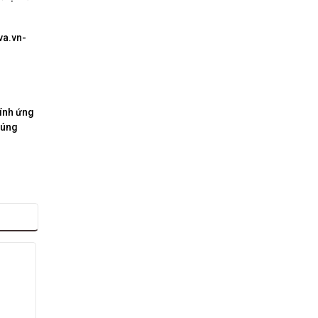
va.vn-
tính ứng
đúng