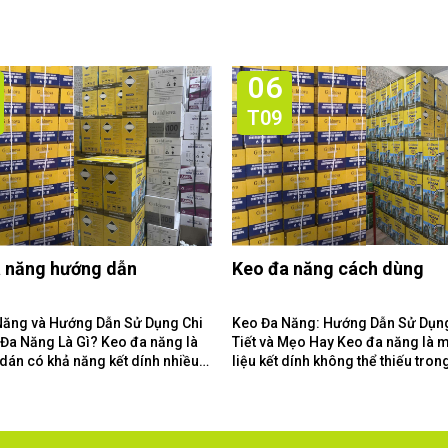
06
T09
 năng hướng dẫn
Keo đa năng cách dùng
Năng và Hướng Dẫn Sử Dụng Chi
Keo Đa Năng: Hướng Dẫn Sử Dụn
Tiết và Mẹo Hay Keo đa năng là một vật
 dán có khả năng kết dính nhiều
liệu kết dính không thể thiếu tron
liệu khác...
gia đình và xưởng làm...