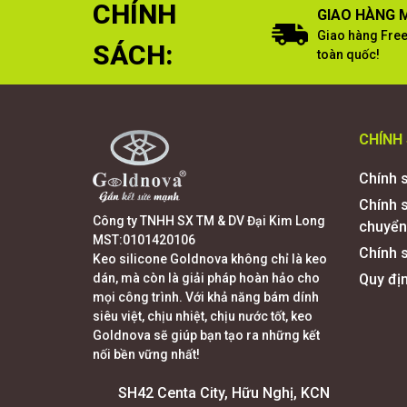
CHÍNH
GIAO HÀNG M
Giao hàng Free
SÁCH:
toàn quốc!
CHÍNH
Chính 
Chính 
Công ty TNHH SX TM & DV Đại Kim Long
chuyển
MST:0101420106
Chính s
Keo silicone Goldnova không chỉ là keo
dán, mà còn là giải pháp hoàn hảo cho
Quy đị
mọi công trình. Với khả năng bám dính
siêu việt, chịu nhiệt, chịu nước tốt, keo
Goldnova sẽ giúp bạn tạo ra những kết
nối bền vững nhất!
SH42 Centa City, Hữu Nghị, KCN