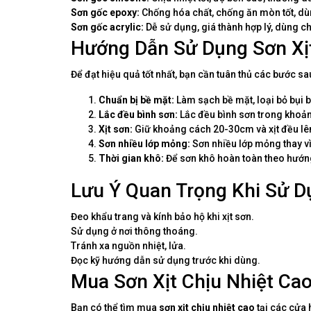
Sơn gốc epoxy:
Chống hóa chất, chống ăn mòn tốt, dùn
Sơn gốc acrylic:
Dễ sử dụng, giá thành hợp lý, dùng 
Hướng Dẫn Sử Dụng Sơn Xị
Để đạt hiệu quả tốt nhất, bạn cần tuân thủ các bước s
Chuẩn bị bề mặt:
Làm sạch bề mặt, loại bỏ bụi bẩ
Lắc đều bình sơn:
Lắc đều bình sơn trong khoản
Xịt sơn:
Giữ khoảng cách 20-30cm và xịt đều lê
Sơn nhiều lớp mỏng:
Sơn nhiều lớp mỏng thay vì
Thời gian khô:
Để sơn khô hoàn toàn theo hướng
Lưu Ý Quan Trọng Khi Sử D
Đeo khẩu trang và kính bảo hộ khi xịt sơn.
Sử dụng ở nơi thông thoáng.
Tránh xa nguồn nhiệt, lửa.
Đọc kỹ hướng dẫn sử dụng trước khi dùng.
Mua Sơn Xịt Chịu Nhiệt Ca
Bạn có thể tìm mua
sơn xịt chịu nhiệt cao
tại các cửa 