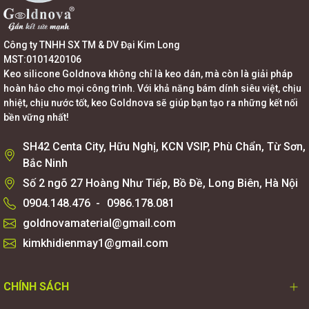
Công ty TNHH SX TM & DV Đại Kim Long
MST:0101420106
Keo silicone Goldnova không chỉ là keo dán, mà còn là giải pháp
hoàn hảo cho mọi công trình. Với khả năng bám dính siêu việt, chịu
nhiệt, chịu nước tốt, keo Goldnova sẽ giúp bạn tạo ra những kết nối
bền vững nhất!
SH42 Centa City, Hữu Nghị, KCN VSIP, Phù Chẩn, Từ Sơn,
Bắc Ninh
Số 2 ngõ 27 Hoàng Như Tiếp, Bồ Đề, Long Biên, Hà Nội
0904.148.476
-
0986.178.081
goldnovamaterial@gmail.com
kimkhidienmay1@gmail.com
CHÍNH SÁCH