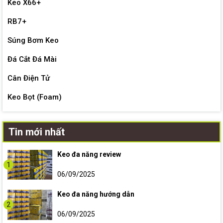
Keo X66+
RB7+
Súng Bơm Keo
Đá Cắt Đá Mài
Cân Điện Tử
Keo Bọt (Foam)
Tin mới nhất
Keo đa năng review
1
06/09/2025
Keo đa năng hướng dẫn
2
06/09/2025