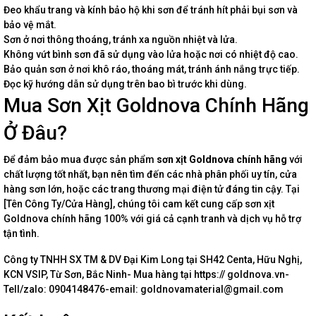
Đeo khẩu trang và kính bảo hộ khi sơn để tránh hít phải bụi sơn và
bảo vệ mắt.
Sơn ở nơi thông thoáng, tránh xa nguồn nhiệt và lửa.
Không vứt bình sơn đã sử dụng vào lửa hoặc nơi có nhiệt độ cao.
Bảo quản sơn ở nơi khô ráo, thoáng mát, tránh ánh nắng trực tiếp.
Đọc kỹ hướng dẫn sử dụng trên bao bì trước khi dùng.
Mua Sơn Xịt Goldnova Chính Hãng
Ở Đâu?
Để đảm bảo mua được sản phẩm
sơn xịt Goldnova chính hãng
với
chất lượng tốt nhất, bạn nên tìm đến các nhà phân phối uy tín, cửa
hàng sơn lớn, hoặc các trang thương mại điện tử đáng tin cậy. Tại
[Tên Công Ty/Cửa Hàng], chúng tôi cam kết cung cấp sơn xịt
Goldnova chính hãng 100% với giá cả cạnh tranh và dịch vụ hỗ trợ
tận tình.
Công ty TNHH SX TM & DV Đại Kim Long tại SH42 Centa, Hữu Nghị,
KCN VSIP, Từ Sơn, Bắc Ninh- Mua hàng tại https:// goldnova.vn-
Tell/zalo: 0904148476-email: goldnovamaterial@gmail.com