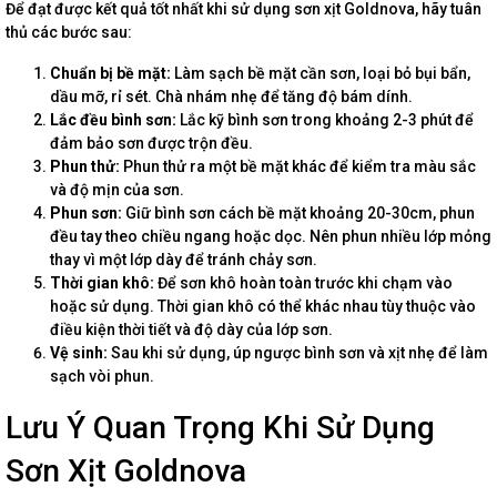
Để đạt được kết quả tốt nhất khi sử dụng sơn xịt Goldnova, hãy tuân
thủ các bước sau:
Chuẩn bị bề mặt:
Làm sạch bề mặt cần sơn, loại bỏ bụi bẩn,
dầu mỡ, rỉ sét. Chà nhám nhẹ để tăng độ bám dính.
Lắc đều bình sơn:
Lắc kỹ bình sơn trong khoảng 2-3 phút để
đảm bảo sơn được trộn đều.
Phun thử:
Phun thử ra một bề mặt khác để kiểm tra màu sắc
và độ mịn của sơn.
Phun sơn:
Giữ bình sơn cách bề mặt khoảng 20-30cm, phun
đều tay theo chiều ngang hoặc dọc. Nên phun nhiều lớp mỏng
thay vì một lớp dày để tránh chảy sơn.
Thời gian khô:
Để sơn khô hoàn toàn trước khi chạm vào
hoặc sử dụng. Thời gian khô có thể khác nhau tùy thuộc vào
điều kiện thời tiết và độ dày của lớp sơn.
Vệ sinh:
Sau khi sử dụng, úp ngược bình sơn và xịt nhẹ để làm
sạch vòi phun.
Lưu Ý Quan Trọng Khi Sử Dụng
Sơn Xịt Goldnova