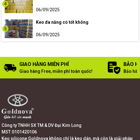
4
06/09/2025
Keo đa năng có tốt không
5
06/09/2025
GIAO HÀNG MIỄN PHÍ
BẢO H
Giao hàng Free, miễn phí toàn quốc!
Bảo hàn
Công ty TNHH SX TM & DV Đại Kim Long
MST:0101420106
Keo silicone Goldnova không chỉ là keo dán, mà còn là giải pháp