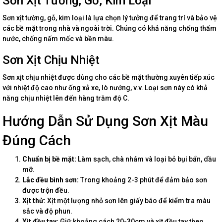
Sơn Xịt Tường, Gỗ, Kim Loại
Sơn xịt tường, gỗ, kim loại là lựa chọn lý tưởng để trang trí và bảo vệ
các bề mặt trong nhà và ngoài trời. Chúng có khả năng chống thấm
nước, chống nấm mốc và bền màu.
Sơn Xịt Chịu Nhiệt
Sơn xịt chịu nhiệt được dùng cho các bề mặt thường xuyên tiếp xúc
với nhiệt độ cao như ống xả xe, lò nướng, v.v. Loại sơn này có khả
năng chịu nhiệt lên đến hàng trăm độ C.
Hướng Dẫn Sử Dụng Sơn Xịt Màu
Đúng Cách
Chuẩn bị bề mặt:
Làm sạch, chà nhám và loại bỏ bụi bẩn, dầu
mỡ.
Lắc đều bình sơn:
Trong khoảng 2-3 phút để đảm bảo sơn
được trộn đều.
Xịt thử:
Xịt một lượng nhỏ sơn lên giấy báo để kiểm tra màu
sắc và độ phun.
Xịt đều tay:
Giữ khoảng cách 20-30cm và xịt đều tay theo