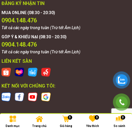
ĐĂNG KÝ NHẬN TIN
MUA ONLINE (08:30 - 20:30)
0904.148.476
Tất cả các ngày trong tuần (Trừ tết Âm Lịch)
GÓP Ý & KHIẾU NẠI (08:30 - 20:30)
0904.148.476
Tất cả các ngày trong tuần (Trừ tết Âm Lịch)
LIÊN KẾT SÀN
KẾT NỐI VỚI CHÚNG TÔI:
0
0
0
Bản quyền thuộc về
Goldnova
.
Danh mục
Trang chủ
Giỏ hàng
Yêu thích
So sánh
Cung cấp bởi
Goldnova