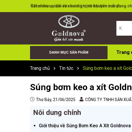
Rất nhiều ưu đãi và chương trình khuyến mãi đang ch
Trang 
DANH MỤC SẢN PHẨM
Keo Bọt (Foam)
Cân Điện Tử
Đá Cắt Đá Mài
Súng Bơm Keo
Keo X66+
Sơn Xịt
Keo Dán Đa Năng
Keo Tường
Keo Acid
Keo trung tính
Trang chủ
Tin tức
Súng bơm keo a xít Gol
Súng bơm keo a xít Gold
Thứ Bảy, 21/06/2025
CÔNG TY TNHH SẢN XUẤT
Nôi dung chính
Giới thiệu về Súng Bơm Keo A Xít Goldnova