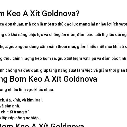
m Keo A Xít Goldnova?
đơn thuần, mà còn là một trợ thủ đắc lực mang lại nhiều lợi ích vượt 
úng có khả năng chịu lực và chống ăn mòn, đảm bảo tuổi thọ lâu dài n
 học, giúp người dùng cầm nắm thoải mái, giảm thiểu mệt mỏi khi sử
 điều chỉnh lượng keo bơm ra, giúp tiết kiệm vật liệu và đảm bảo tính
 chóng và đều đặn, giúp tăng năng suất làm việc và giảm thời gian t
ng Bơm Keo A Xít Goldnova
ong nhiều lĩnh vực khác nhau:
h, đá, kính, và kim loại.
 và sàn nhà.
chi tiết trang trí.
à lắp ráp công nghiệp.
ơm Keo A Xít Goldnova