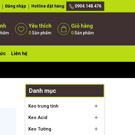
Đăng nhập
Hotline đặt hàng:
0904.148.476
ánh
Yêu thích
Giỏ hàng
phẩm
0
Sản phẩm
0
Sản phẩm
tức
Liên hệ
Danh mục
Keo trung tính
Keo Acid
Keo Tường