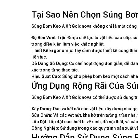
Tại Sao Nên Chọn Súng Bơ
Súng Bơm Keo A Xít Goldnova không chỉ là một công cụ 
Độ Bền Vượt Trội:
Được chế tạo từ vật liệu cao cấp, s
trong điều kiện làm việc khắc nghiệt.
Thiết Kế Ergonomic:
Tay cầm được thiết kế công thái
liên tục.
Dễ Dàng Sử Dụng:
Cơ chế hoạt động đơn giản, dễ dàng
xác trong từng thao tác.
Hiệu Suất Cao:
Súng cho phép bơm keo một cách nhanh
Ứng Dụng Rộng Rãi Của Sú
Súng Bơm Keo A Xít Goldnova có thể được sử dụng tr
Xây Dựng:
Dán và kết nối các vật liệu xây dựng như gạc
Sửa Chữa:
Vá các vết nứt, khe hở trên tường, trần nhà,
Lắp Đặt:
Lắp đặt các thiết bị vệ sinh, đồ nội thất, và các 
Công Nghiệp:
Sử dụng trong các quy trình sản xuất v
Hướng Dẫn Sử Dụng Súng B