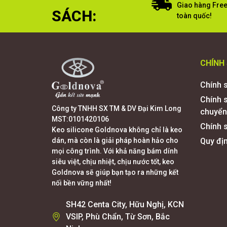
Giao hàng Free
SÁCH:
toàn quốc!
CHÍNH
Chính 
Chính 
Công ty TNHH SX TM & DV Đại Kim Long
chuyển
MST:0101420106
Chính s
Keo silicone Goldnova không chỉ là keo
dán, mà còn là giải pháp hoàn hảo cho
Quy đị
mọi công trình. Với khả năng bám dính
siêu việt, chịu nhiệt, chịu nước tốt, keo
Goldnova sẽ giúp bạn tạo ra những kết
nối bền vững nhất!
SH42 Centa City, Hữu Nghị, KCN
VSIP, Phù Chẩn, Từ Sơn, Bắc