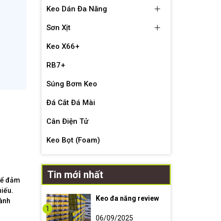
Keo Dán Đa Năng
Sơn Xịt
Keo X66+
RB7+
Súng Bơm Keo
Đá Cắt Đá Mài
Cân Điện Tử
Keo Bọt (Foam)
Tin mới nhất
 Để đảm
hiếu.
Keo đa năng review
lành
1
06/09/2025