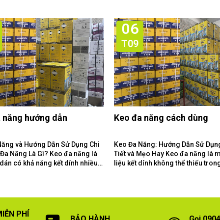
06
T09
 năng hướng dẫn
Keo đa năng cách dùng
Năng và Hướng Dẫn Sử Dụng Chi
Keo Đa Năng: Hướng Dẫn Sử Dụn
Tiết và Mẹo Hay Keo đa năng là một vật
 dán có khả năng kết dính nhiều
liệu kết dính không thể thiếu tron
liệu khác...
gia đình và xưởng làm...
IỄN PHÍ
BẢO HÀNH
Gọi 0904