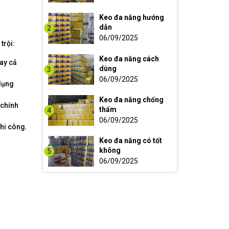
Keo đa năng hướng
dẫn
2
06/09/2025
trội:
Keo đa năng cách
gay cả
dùng
3
06/09/2025
 dụng
Keo đa năng chống
 chính
thấm
4
06/09/2025
hi công.
Keo đa năng có tốt
không
5
06/09/2025