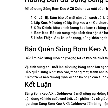
Để sử dụng Súng Bơm Keo A Xít Goldnova một cách hi
Chuẩn Bị:
Đảm bảo bề mặt cần dán sạch sẽ, khô
Lắp Keo:
Mở súng và lắp ống keo a xít Goldnova 
Điều Chỉnh:
Điều chỉnh lượng keo bơm ra bằng c
Bơm Keo:
Bóp cò súng một cách đều đặn để bơ
Hoàn Thiện:
Sau khi dán xong, dùng khăn sạch
Bảo Quản Súng Bơm Keo A 
Để đảm bảo súng luôn hoạt động tốt và kéo dài tuổi th
Vệ sinh súng sau mỗi lần sử dụng bằng cách lau sạch
Bảo quản súng ở nơi khô ráo, thoáng mát, tránh ánh nắ
Kiểm tra và bảo dưỡng định kỳ các bộ phận của súng 
Kết Luận
Súng Bơm Keo A Xít Goldnova
là một công cụ không t
tiện dụng và hiệu suất vượt trội, sản phẩm này sẽ gi
lựa chọn Súng Bơm Keo A Xít Goldnova để trải nghiệm