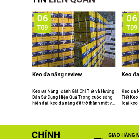
06
06
T09
T09
Keo đa năng review
Keo đa
Keo Đa Năng: Đánh Giá Chi Tiết và Hướng
Keo Đa 
Dẫn Sử Dụng Hiệu Quả Trong cuộc sống
Tiết Keo Đa Năng Là Gì? Keo đa năng là
hiện đại, keo đa năng đã trở thành một vật
loại keo
liệu không thể thiếu...
loại vật 
CHÍNH
GIAO HÀNG M