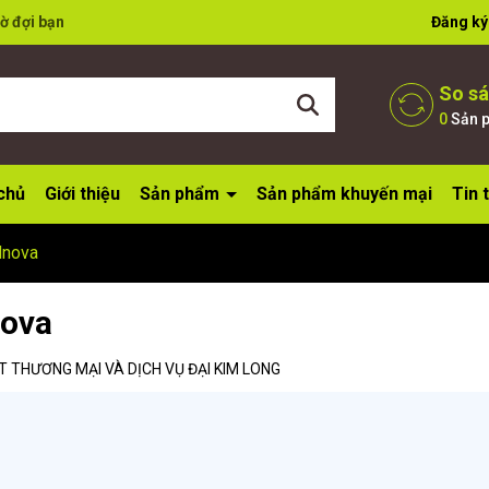
ờ đợi bạn
Đăng ký
So s
0
Sản 
chủ
Giới thiệu
Sản phẩm
Sản phẩm khuyến mại
Tin 
dnova
nova
 THƯƠNG MẠI VÀ DỊCH VỤ ĐẠI KIM LONG