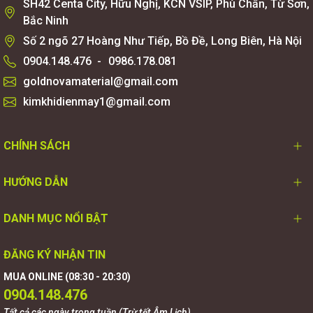
SH42 Centa City, Hữu Nghị, KCN VSIP, Phù Chẩn, Từ Sơn,
Bắc Ninh
Số 2 ngõ 27 Hoàng Như Tiếp, Bồ Đề, Long Biên, Hà Nội
0904.148.476
-
0986.178.081
goldnovamaterial@gmail.com
kimkhidienmay1@gmail.com
CHÍNH SÁCH
HƯỚNG DẪN
DANH MỤC NỔI BẬT
ĐĂNG KÝ NHẬN TIN
MUA ONLINE (08:30 - 20:30)
0904.148.476
Tất cả các ngày trong tuần (Trừ tết Âm Lịch)