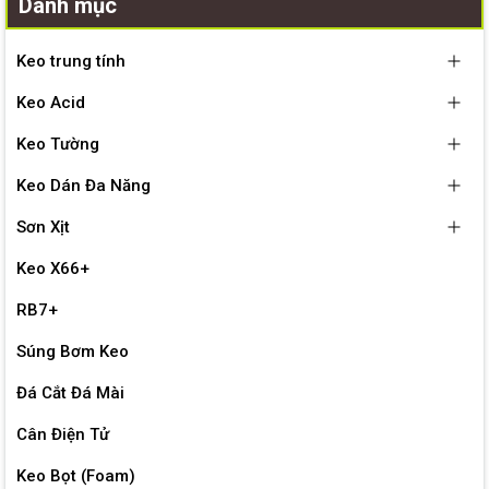
Danh mục
Keo trung tính
Keo Acid
Keo Tường
Keo Dán Đa Năng
Sơn Xịt
Keo X66+
RB7+
Súng Bơm Keo
Đá Cắt Đá Mài
Cân Điện Tử
Keo Bọt (Foam)