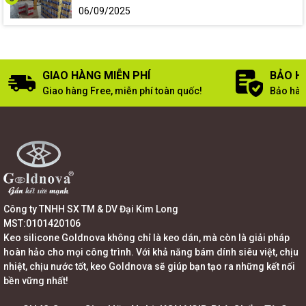
06/09/2025
GIAO HÀNG MIỄN PHÍ
BẢO H
Giao hàng Free, miễn phí toàn quốc!
Bảo hàn
Công ty TNHH SX TM & DV Đại Kim Long
MST:0101420106
Keo silicone Goldnova không chỉ là keo dán, mà còn là giải pháp
hoàn hảo cho mọi công trình. Với khả năng bám dính siêu việt, chịu
nhiệt, chịu nước tốt, keo Goldnova sẽ giúp bạn tạo ra những kết nối
bền vững nhất!