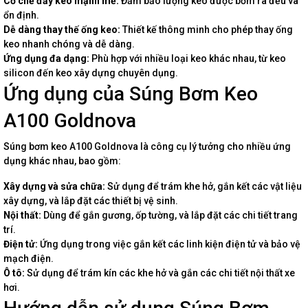
Cơ chế đẩy keo mạnh mẽ:
Đảm bảo lượng keo được bơm ra đều và
ổn định.
Dễ dàng thay thế ống keo:
Thiết kế thông minh cho phép thay ống
keo nhanh chóng và dễ dàng.
Ứng dụng đa dạng:
Phù hợp với nhiều loại keo khác nhau, từ keo
silicon đến keo xây dựng chuyên dụng.
Ứng dụng của Súng Bơm Keo
A100 Goldnova
Súng bơm keo A100 Goldnova là công cụ lý tưởng cho nhiều ứng
dụng khác nhau, bao gồm:
Xây dựng và sửa chữa:
Sử dụng để trám khe hở, gắn kết các vật liệu
xây dựng, và lắp đặt các thiết bị vệ sinh.
Nội thất:
Dùng để gắn gương, ốp tường, và lắp đặt các chi tiết trang
trí.
Điện tử:
Ứng dụng trong việc gắn kết các linh kiện điện tử và bảo vệ
mạch điện.
Ô tô:
Sử dụng để trám kín các khe hở và gắn các chi tiết nội thất xe
hơi.