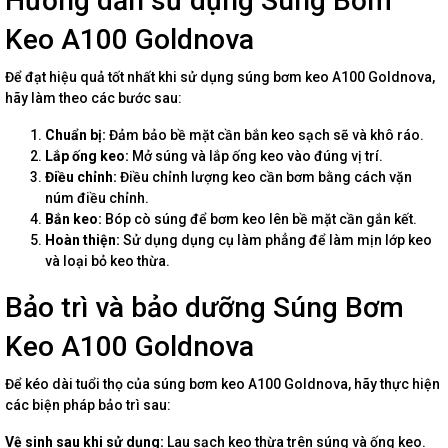
Hướng dẫn sử dụng Súng Bơm
Keo A100 Goldnova
Để đạt hiệu quả tốt nhất khi sử dụng súng bơm keo A100 Goldnova,
hãy làm theo các bước sau:
Chuẩn bị:
Đảm bảo bề mặt cần bắn keo sạch sẽ và khô ráo.
Lắp ống keo:
Mở súng và lắp ống keo vào đúng vị trí.
Điều chỉnh:
Điều chỉnh lượng keo cần bơm bằng cách vặn
núm điều chỉnh.
Bắn keo:
Bóp cò súng để bơm keo lên bề mặt cần gắn kết.
Hoàn thiện:
Sử dụng dụng cụ làm phẳng để làm mịn lớp keo
và loại bỏ keo thừa.
Bảo trì và bảo dưỡng Súng Bơm
Keo A100 Goldnova
Để kéo dài tuổi thọ của súng bơm keo A100 Goldnova, hãy thực hiện
các biện pháp bảo trì sau:
Vệ sinh sau khi sử dụng:
Lau sạch keo thừa trên súng và ống keo.