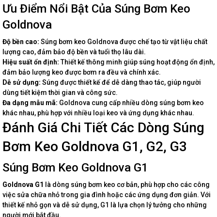
Ưu Điểm Nổi Bật Của Súng Bơm Keo
Goldnova
Độ bền cao:
Súng bơm keo Goldnova được chế tạo từ vật liệu chất
lượng cao, đảm bảo độ bền và tuổi thọ lâu dài.
Hiệu suất ổn định:
Thiết kế thông minh giúp súng hoạt động ổn định,
đảm bảo lượng keo được bơm ra đều và chính xác.
Dễ sử dụng:
Súng được thiết kế để dễ dàng thao tác, giúp người
dùng tiết kiệm thời gian và công sức.
Đa dạng mẫu mã:
Goldnova cung cấp nhiều dòng súng bơm keo
khác nhau, phù hợp với nhiều loại keo và ứng dụng khác nhau.
Đánh Giá Chi Tiết Các Dòng Súng
Bơm Keo Goldnova G1, G2, G3
Súng Bơm Keo Goldnova G1
Goldnova G1
là dòng súng bơm keo cơ bản, phù hợp cho các công
việc sửa chữa nhỏ trong gia đình hoặc các ứng dụng đơn giản. Với
thiết kế nhỏ gọn và dễ sử dụng, G1 là lựa chọn lý tưởng cho những
người mới bắt đầu.