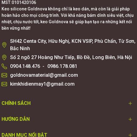
MST:0101420106
Keo silicone Goldnova không chỉ là keo dán, mà còn là giải pháp
hoàn hảo cho mọi công trình. Với khả năng bám dính siêu việt, chịu
nhiệt, chịu nước tốt, keo Goldnova sẽ giúp bạn tạo ra những kết nối
bền vững nhất!
SH42 Centa City, Hữu Nghị, KCN VSIP, Phù Chẩn, Từ Sơn,
Bắc Ninh
Số 2 ngõ 27 Hoàng Như Tiếp, Bồ Đề, Long Biên, Hà Nội
0904.148.476
-
0986.178.081
goldnovamaterial@gmail.com
kimkhidienmay1@gmail.com
CHÍNH SÁCH
HƯỚNG DẪN
DANH MỤC NỔI BẬT