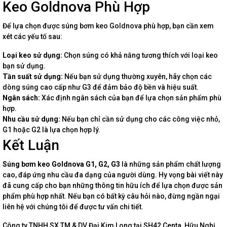
Keo Goldnova Phù Hợp
Để lựa chọn được súng bơm keo Goldnova phù hợp, bạn cần xem
xét các yếu tố sau:
Loại keo sử dụng:
Chọn súng có khả năng tương thích với loại keo
bạn sử dụng.
Tần suất sử dụng:
Nếu bạn sử dụng thường xuyên, hãy chọn các
dòng súng cao cấp như G3 để đảm bảo độ bền và hiệu suất.
Ngân sách:
Xác định ngân sách của bạn để lựa chọn sản phẩm phù
hợp.
Nhu cầu sử dụng:
Nếu bạn chỉ cần sử dụng cho các công việc nhỏ,
G1 hoặc G2 là lựa chọn hợp lý.
Kết Luận
Súng bơm keo Goldnova G1, G2, G3
là những sản phẩm chất lượng
cao, đáp ứng nhu cầu đa dạng của người dùng. Hy vọng bài viết này
đã cung cấp cho bạn những thông tin hữu ích để lựa chọn được sản
phẩm phù hợp nhất. Nếu bạn có bất kỳ câu hỏi nào, đừng ngần ngại
liên hệ với chúng tôi để được tư vấn chi tiết.
Công ty TNHH SX TM & DV Đại Kim Long tại SH42 Centa, Hữu Nghị,