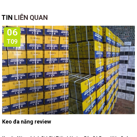
TIN
LIÊN QUAN
06
T09
Keo đa năng review