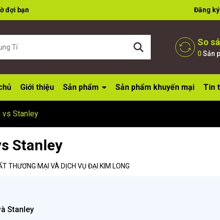
ờ đợi bạn
Đăng ký
So s
0
Sản 
chủ
Giới thiệu
Sản phẩm
Sản phẩm khuyến mại
Tin 
 vs Stanley
s Stanley
T THƯƠNG MẠI VÀ DỊCH VỤ ĐẠI KIM LONG
à Stanley