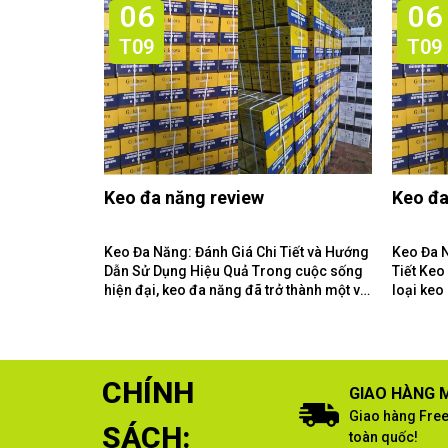
06
06
T09
T09
Keo đa năng review
Keo đa
Keo Đa Năng: Đánh Giá Chi Tiết và Hướng
Keo Đa 
Dẫn Sử Dụng Hiệu Quả Trong cuộc sống
Tiết Keo Đa Năng Là Gì? Keo đa năng là
hiện đại, keo đa năng đã trở thành một vật
loại keo
liệu không thể thiếu...
loại vật 
CHÍNH
GIAO HÀNG M
Giao hàng Free
SÁCH:
toàn quốc!