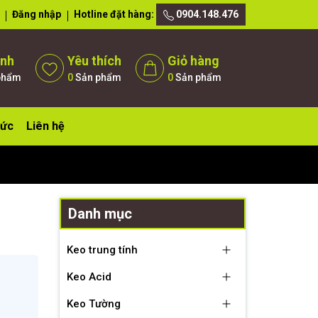
Đăng nhập
Hotline đặt hàng:
0904.148.476
ánh
Yêu thích
Giỏ hàng
phẩm
0
Sản phẩm
0
Sản phẩm
tức
Liên hệ
Danh mục
Keo trung tính
Keo Acid
Keo Tường