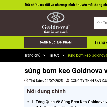
Rất nhiều ưu đãi và chương trình khuyến mãi đang ch
Trang 
DANH MỤC SẢN PHẨM
Keo Bọt (Foam)
Cân Điện Tử
Đá Cắt Đá Mài
Súng Bơm Keo
Keo X66+
Sơn Xịt
Keo Dán Đa Năng
Keo Tường
Keo Acid
Keo trung tính
Trang chủ
Tin tức
súng bơm keo Goldnova
súng bơm keo Goldnova v
Thứ Năm, 24/07/2025
CÔNG TY TNHH SẢN XUẤ
Nôi dung chính
1. Tổng Quan Về Súng Bơm Keo Goldnova v