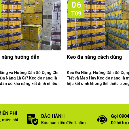
06
T09
 năng hướng dẫn
Keo đa năng cách dùng
Năng và Hướng Dẫn Sử Dụng Chi
Keo Đa Năng: Hướng Dẫn Sử Dụn
Tiết và Mẹo Hay Keo đa năng là một vật
 dán có khả năng kết dính nhiều
liệu kết dính không thể thiếu tron
liệu khác...
gia đình và xưởng làm...
IỄN PHÍ
BẢO HÀNH
Gọi 0904
, miễn phí
Bảo hành lên đến 2 năm
Để hỗ trợ