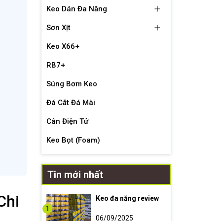
Keo Dán Đa Năng
Sơn Xịt
Keo X66+
RB7+
Súng Bơm Keo
Đá Cắt Đá Mài
Cân Điện Tử
Keo Bọt (Foam)
Tin mới nhất
Chi
Keo đa năng review
1
06/09/2025