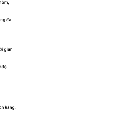
nhôm,
ũng đa
ời gian
 độ.
ch hàng.