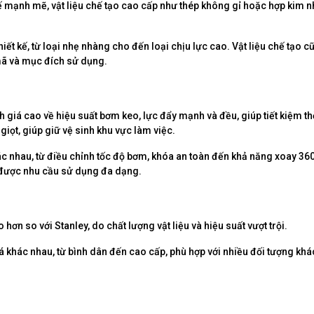
 mạnh mẽ, vật liệu chế tạo cao cấp như thép không gỉ hoặc hợp kim 
ết kế, từ loại nhẹ nhàng cho đến loại chịu lực cao. Vật liệu chế tạo c
mã và mục đích sử dụng.
á cao về hiệu suất bơm keo, lực đẩy mạnh và đều, giúp tiết kiệm th
iọt, giúp giữ vệ sinh khu vực làm việc.
c nhau, từ điều chỉnh tốc độ bơm, khóa an toàn đến khả năng xoay 360
 được nhu cầu sử dụng đa dạng.
n so với Stanley, do chất lượng vật liệu và hiệu suất vượt trội.
 khác nhau, từ bình dân đến cao cấp, phù hợp với nhiều đối tượng khá