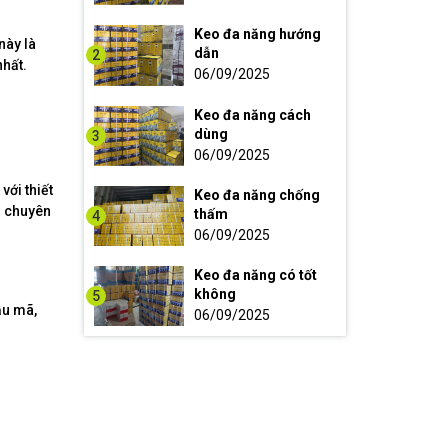
Keo đa năng hướng
này là
dẫn
2
nhất.
06/09/2025
Keo đa năng cách
dùng
3
06/09/2025
ới thiết
Keo đa năng chống
u chuyên
thấm
4
06/09/2025
Keo đa năng có tốt
không
5
ẫu mã,
06/09/2025