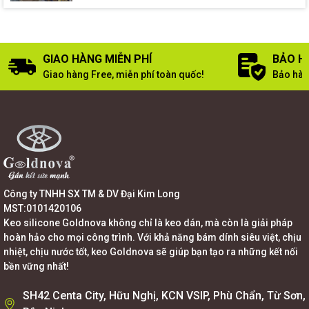
GIAO HÀNG MIỄN PHÍ
BẢO H
Giao hàng Free, miễn phí toàn quốc!
Bảo hàn
Công ty TNHH SX TM & DV Đại Kim Long
MST:0101420106
Keo silicone Goldnova không chỉ là keo dán, mà còn là giải pháp
hoàn hảo cho mọi công trình. Với khả năng bám dính siêu việt, chịu
nhiệt, chịu nước tốt, keo Goldnova sẽ giúp bạn tạo ra những kết nối
bền vững nhất!
SH42 Centa City, Hữu Nghị, KCN VSIP, Phù Chẩn, Từ Sơn,