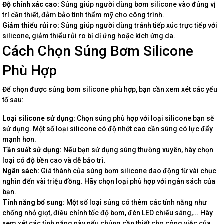
Độ chính xác cao:
Súng giúp người dùng bơm silicone vào đúng vị
trí cần thiết, đảm bảo tính thẩm mỹ cho công trình.
Giảm thiểu rủi ro:
Súng giúp người dùng tránh tiếp xúc trực tiếp với
silicone, giảm thiểu rủi ro bị dị ứng hoặc kích ứng da.
Cách Chọn Súng Bơm Silicone
Phù Hợp
Để chọn được súng bơm silicone phù hợp, bạn cần xem xét các yếu
tố sau:
Loại silicone sử dụng:
Chọn súng phù hợp với loại silicone bạn sẽ
sử dụng. Một số loại silicone có độ nhớt cao cần súng có lực đẩy
mạnh hơn.
Tần suất sử dụng:
Nếu bạn sử dụng súng thường xuyên, hãy chọn
loại có độ bền cao và dễ bảo trì.
Ngân sách:
Giá thành của súng bơm silicone dao động từ vài chục
nghìn đến vài triệu đồng. Hãy chọn loại phù hợp với ngân sách của
bạn.
Tính năng bổ sung:
Một số loại súng có thêm các tính năng như
chống nhỏ giọt, điều chỉnh tốc độ bơm, đèn LED chiếu sáng,... Hãy
xem xét các tính năng này nếu chúng cần thiết cho công việc của