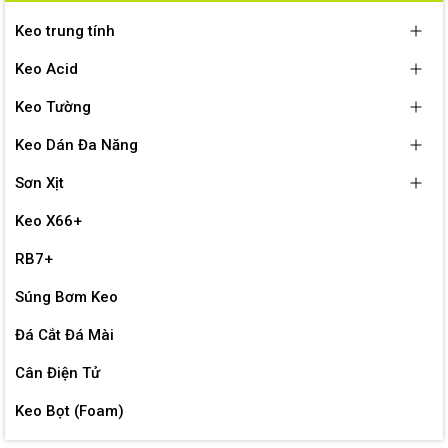
Keo trung tính
Keo Acid
Keo Tường
Keo Dán Đa Năng
Sơn Xịt
Keo X66+
RB7+
Súng Bơm Keo
Đá Cắt Đá Mài
Cân Điện Tử
Keo Bọt (Foam)