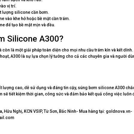
o vị trí.
t lượng silicone cần bơm.
e vào khe hở hoặc bề mặt cần trám.
ne để tạo bề mặt mịn và đều.
m Silicone A300?
òn là một giải pháp toàn diện cho mọi nhu cầu trám kín và kết dính. V
hoạt, A300 là sự lựa chọn lý tưởng cho cả các chuyên gia và người dù
 lượng cao, dễ sử dụng và đáng tin cậy, súng bơm silicone A300 chắ
n sẽ tiết kiệm thời gian, công sức và đảm bảo kết quả công việc luôn 
, Hữu Nghị, KCN VSIP, Từ Sơn, Bắc Ninh- Mua hàng tại: goldnova.vn-
ail.com