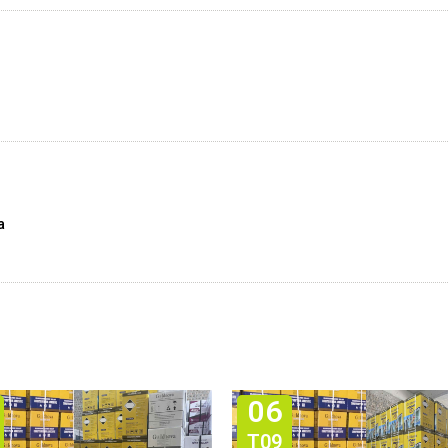
a
06
T09