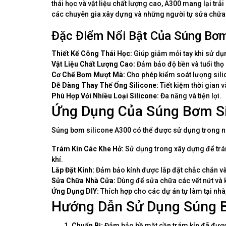
thái học và vật liệu chất lượng cao, A300 mang lại tr
các chuyên gia xây dựng và những người tự sửa chữa 
Đặc Điểm Nổi Bật Của Súng Bơm
Thiết Kế Công Thái Học:
Giúp giảm mỏi tay khi sử dụn
Vật Liệu Chất Lượng Cao:
Đảm bảo độ bền và tuổi thọ
Cơ Chế Bơm Mượt Mà:
Cho phép kiểm soát lượng sili
Dễ Dàng Thay Thế Ống Silicone:
Tiết kiệm thời gian 
Phù Hợp Với Nhiều Loại Silicone:
Đa năng và tiện lợi.
Ứng Dụng Của Súng Bơm Si
Súng bơm silicone A300 có thể được sử dụng trong 
Trám Kín Các Khe Hở:
Sử dụng trong xây dựng để trám
khí.
Lắp Đặt Kính:
Đảm bảo kính được lắp đặt chắc chắn và 
Sửa Chữa Nhà Cửa:
Dùng để sửa chữa các vết nứt và 
Ứng Dụng DIY:
Thích hợp cho các dự án tự làm tại nhà,
Hướng Dẫn Sử Dụng Súng B
Chuẩn Bị:
Đảm bảo bề mặt cần trám kín đã được