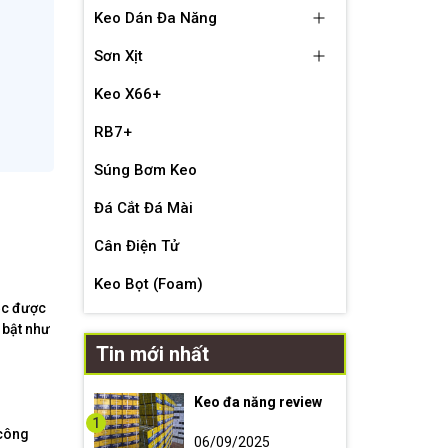
Keo Dán Đa Năng
Sơn Xịt
Keo X66+
RB7+
Súng Bơm Keo
Đá Cắt Đá Mài
Cân Điện Tử
Keo Bọt (Foam)
ệc được
 bật như
Tin mới nhất
Keo đa năng review
1
 công
06/09/2025