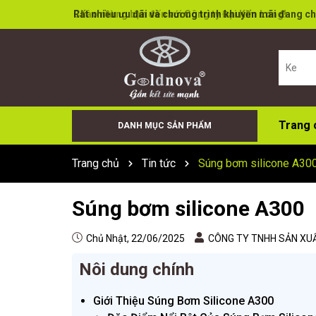
Rất nhiều ưu đãi và chương trình khuyến mãi đang ch
Trang 
DANH MỤC SẢN PHẨM
Keo Bọt (Foam)
Cân Điện Tử
Đá Cắt Đá Mài
Súng Bơm Keo
Keo X66+
Sơn Xịt
Keo Dán Đa Năng
Keo Tường
Keo Acid
Keo trung tính
Trang chủ
Tin tức
Súng bơm silicone A30
Súng bơm silicone A300
Chủ Nhật, 22/06/2025
CÔNG TY TNHH SẢN XUẤ
Nôi dung chính
Giới Thiệu Súng Bơm Silicone A300