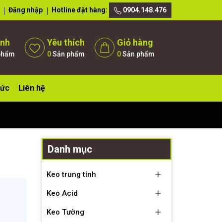
Đăng nhập
Hotline đặt hàng:
0904.148.476
ánh
Yêu thích
Giỏ hàng
phẩm
0
Sản phẩm
0
Sản phẩm
tức
Liên hệ
Danh mục
Keo trung tính
Keo Acid
Keo Tường