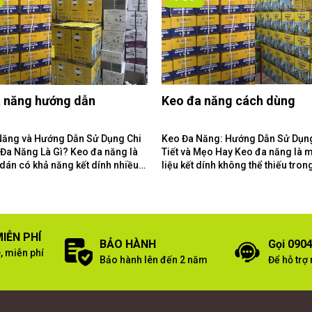
 năng hướng dẫn
Keo đa năng cách dùng
Năng và Hướng Dẫn Sử Dụng Chi
Keo Đa Năng: Hướng Dẫn Sử Dụn
Tiết và Mẹo Hay Keo đa năng là một vật
 dán có khả năng kết dính nhiều
liệu kết dính không thể thiếu tron
liệu khác...
gia đình và xưởng làm...
IỄN PHÍ
BẢO HÀNH
Gọi 0904
, miễn phí
Bảo hành lên đến 2 năm
Để hỗ trợ