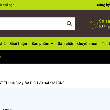
ờ đợi bạn
Đăng ký
So s
0
Sản 
chủ
Giới thiệu
Sản phẩm
Sản phẩm khuyến mại
Tin 
0
T THƯƠNG MẠI VÀ DỊCH VỤ ĐẠI KIM LONG