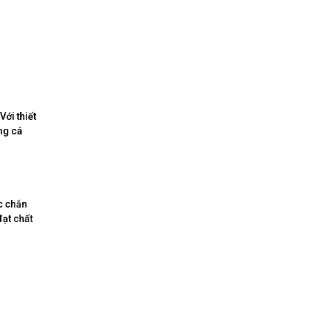
ới thiết
ng cá
c chắn
đạt chất