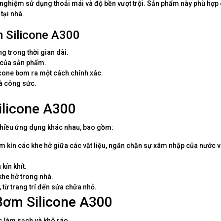
ải nghiệm sử dụng thoải mái và độ bền vượt trội. Sản phẩm này phù hợp
tại nhà.
 Silicone A300
g trong thời gian dài.
 của sản phẩm.
cone bơm ra một cách chính xác.
và công sức.
licone A300
nhiều ứng dụng khác nhau, bao gồm:
 kín các khe hở giữa các vật liệu, ngăn chặn sự xâm nhập của nước 
kín khít.
khe hở trong nhà.
 từ trang trí đến sửa chữa nhỏ.
ơm Silicone A300
 làm sạch và khô ráo.