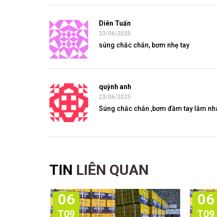
Diên Tuấn
23/06/2025
súng chắc chắn, bơm nhẹ tay
quỳnh anh
23/06/2025
Súng chắc chắn ,bơm đầm tay lắm nh
TIN
LIÊN QUAN
06
06
T09
T09