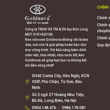
CHÍNH
Chính 
Chính 
Công ty TNHH SX TM & DV Đại Kim Long
chuyển
MST:0101420106
Chính s
Keo silicone Goldnova không chỉ là keo
dán, mà còn là giải pháp hoàn hảo cho
Quy đị
mọi công trình. Với khả năng bám dính
siêu việt, chịu nhiệt, chịu nước tốt, keo
Goldnova sẽ giúp bạn tạo ra những kết
nối bền vững nhất!
SH42 Centa City, Hữu Nghị, KCN
VSIP, Phù Chẩn, Từ Sơn, Bắc
Ninh
Số 2 ngõ 27 Hoàng Như Tiếp,
Bồ Đề, Long Biên, Hà Nội
0904.148.476
-
0986.178.081