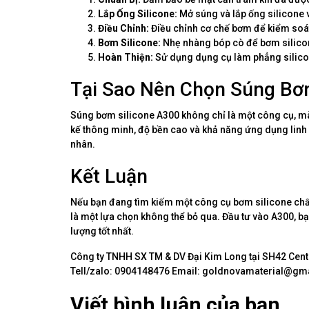
Lắp Ống Silicone:
Mở súng và lắp ống silicone và
Điều Chỉnh:
Điều chỉnh cơ chế bơm để kiểm soá
Bơm Silicone:
Nhẹ nhàng bóp cò để bơm silicon
Hoàn Thiện:
Sử dụng dụng cụ làm phẳng silico
Tại Sao Nên Chọn Súng Bơ
Súng bơm silicone A300 không chỉ là một công cụ, mà c
kế thông minh, độ bền cao và khả năng ứng dụng linh 
nhân.
Kết Luận
Nếu bạn đang tìm kiếm một công cụ bơm silicone chất
là một lựa chọn không thể bỏ qua. Đầu tư vào A300, bạ
lượng tốt nhất.
Công ty TNHH SX TM & DV Đại Kim Long tại SH42 Centa
Tell/zalo: 0904148476 Email: goldnovamaterial@gm
Viết bình luận của bạn