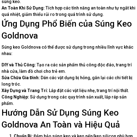
súng keo.
An Toàn Khi Sử Dụng:
Tích hợp các tính năng an toàn như tự ngắt khi
quá nhiệt, giảm thiểu rủi ro trong quá trình sử dụng.
Ứng Dụng Phổ Biến của Súng Keo
Goldnova
Súng keo Goldnova có thể được sử dụng trong nhiều lĩnh vực khác
nhau:
DIY và Thủ Công:
Tạo ra các sản phẩm thủ công độc đáo, trang trí
nhà cửa, làm đồ chơi cho trẻ em.
Sửa Chữa Gia Đình:
Dán các vật dụng bị hỏng, gắn lại các chi tiết bị
long tróc.
Xây Dựng và Trang Trí:
Lắp đặt các vật liệu nhẹ, trang trí nội thất.
Công Nghiệp:
Sử dụng trong các quy trình sản xuất, lắp ráp sản
phẩm.
Hướng Dẫn Sử Dụng Súng Keo
Goldnova An Toàn và Hiệu Quả
Chuẩn Bị:
Đảm bảo súng keo và keo nến/keo silicon phù hợp