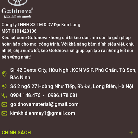
Công ty TNHH SX TM & DV Đại Kim Long
MST:0101420106
Keo silicone Goldnova không chỉ là keo dán, mà còn là giải pháp
hoàn hảo cho mọi công trình. Với khả năng bám dính siêu việt, chịu
nhiệt, chịu nước tốt, keo Goldnova sẽ giúp bạn tạo ra những kết nối
bền vững nhất!
SH42 Centa City, Hữu Nghị, KCN VSIP, Phù Chẩn, Từ Sơn,
Bắc Ninh
Số 2 ngõ 27 Hoàng Như Tiếp, Bồ Đề, Long Biên, Hà Nội
0904.148.476
-
0986.178.081
goldnovamaterial@gmail.com
kimkhidienmay1@gmail.com
CHÍNH SÁCH