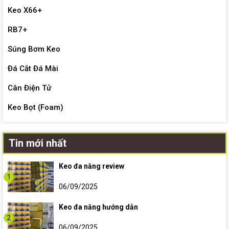
Keo X66+
RB7+
Súng Bơm Keo
Đá Cắt Đá Mài
Cân Điện Tử
Keo Bọt (Foam)
Tin mới nhất
Keo đa năng review
1
06/09/2025
Keo đa năng hướng dẫn
2
06/09/2025