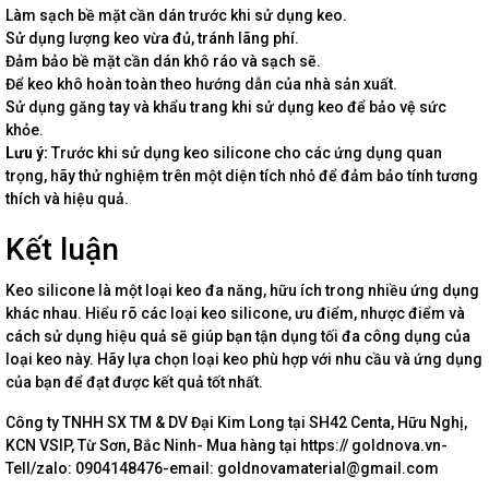
Làm sạch bề mặt cần dán trước khi sử dụng keo.
Sử dụng lượng keo vừa đủ, tránh lãng phí.
Đảm bảo bề mặt cần dán khô ráo và sạch sẽ.
Để keo khô hoàn toàn theo hướng dẫn của nhà sản xuất.
Sử dụng găng tay và khẩu trang khi sử dụng keo để bảo vệ sức
khỏe.
Lưu ý:
Trước khi sử dụng keo silicone cho các ứng dụng quan
trọng, hãy thử nghiệm trên một diện tích nhỏ để đảm bảo tính tương
thích và hiệu quả.
Kết luận
Keo silicone là một loại keo đa năng, hữu ích trong nhiều ứng dụng
khác nhau. Hiểu rõ các loại keo silicone, ưu điểm, nhược điểm và
cách sử dụng hiệu quả sẽ giúp bạn tận dụng tối đa công dụng của
loại keo này. Hãy lựa chọn loại keo phù hợp với nhu cầu và ứng dụng
của bạn để đạt được kết quả tốt nhất.
Công ty TNHH SX TM & DV Đại Kim Long tại SH42 Centa, Hữu Nghị,
KCN VSIP, Từ Sơn, Bắc Ninh- Mua hàng tại https:// goldnova.vn-
Tell/zalo: 0904148476-email: goldnovamaterial@gmail.com