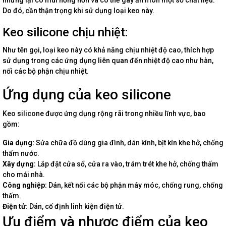
nhưng lại có mùi nồng hơn và có thể gây ăn mòn một số chất liệu.
Do đó, cần thận trọng khi sử dụng loại keo này.
Keo silicone chịu nhiệt:
Như tên gọi, loại keo này có khả năng chịu nhiệt độ cao, thích hợp
sử dụng trong các ứng dụng liên quan đến nhiệt độ cao như hàn,
nối các bộ phận chịu nhiệt.
Ứng dụng của keo silicone
Keo silicone được ứng dụng rộng rãi trong nhiều lĩnh vực, bao
gồm:
Gia dụng:
Sửa chữa đồ dùng gia đình, dán kính, bịt kín khe hở, chống
thấm nước.
Xây dựng:
Lắp đặt cửa sổ, cửa ra vào, trám trét khe hở, chống thấm
cho mái nhà.
Công nghiệp:
Dán, kết nối các bộ phận máy móc, chống rung, chống
thấm.
Điện tử:
Dán, cố định linh kiện điện tử.
Ưu điểm và nhược điểm của keo