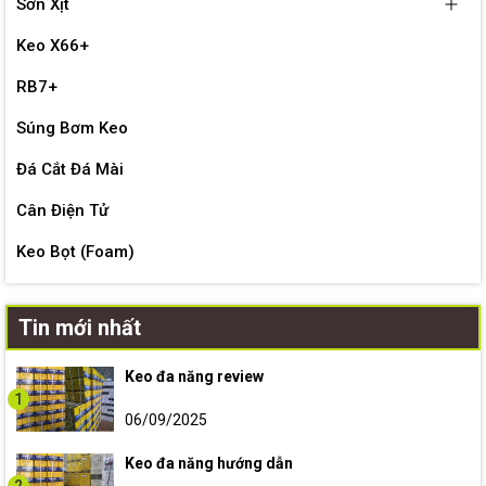
Sơn Xịt
Keo X66+
RB7+
Súng Bơm Keo
Đá Cắt Đá Mài
Cân Điện Tử
Keo Bọt (Foam)
Tin mới nhất
Keo đa năng review
1
06/09/2025
Keo đa năng hướng dẫn