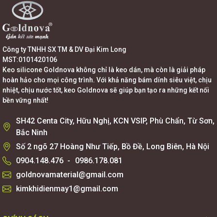
Công ty TNHH SX TM & DV Đại Kim Long
MST:0101420106
Keo silicone Goldnova không chỉ là keo dán, mà còn là giải pháp
hoàn hảo cho mọi công trình. Với khả năng bám dính siêu việt, chịu
nhiệt, chịu nước tốt, keo Goldnova sẽ giúp bạn tạo ra những kết nối
bền vững nhất!
SH42 Centa City, Hữu Nghị, KCN VSIP, Phù Chẩn, Từ Sơn,
Bắc Ninh
Số 2 ngõ 27 Hoàng Như Tiếp, Bồ Đề, Long Biên, Hà Nội
0904.148.476
-
0986.178.081
goldnovamaterial@gmail.com
kimkhidienmay1@gmail.com