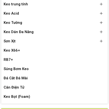
Keo trung tính
Keo Acid
Keo Tường
Keo Dán Đa Năng
Sơn Xịt
Keo X66+
RB7+
Súng Bơm Keo
Đá Cắt Đá Mài
Cân Điện Tử
Keo Bọt (Foam)