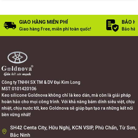
GIAO HÀNG MIỄN PHÍ
BẢO H
Giao hàng Free, miễn phí toàn quốc!
Bảo hàn
Công ty TNHH SX TM & DV Đại Kim Long
MST:0101420106
Keo silicone Goldnova không chỉ là keo dán, mà còn là giải pháp
hoàn hảo cho mọi công trình. Với khả năng bám dính siêu việt, chịu
nhiệt, chịu nước tốt, keo Goldnova sẽ giúp bạn tạo ra những kết nối
bền vững nhất!
SH42 Centa City, Hữu Nghị, KCN VSIP, Phù Chẩn, Từ Sơn,
Bắc Ninh